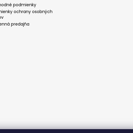
odné podmienky
ienky ochrany osobných
ov
nná predajňa