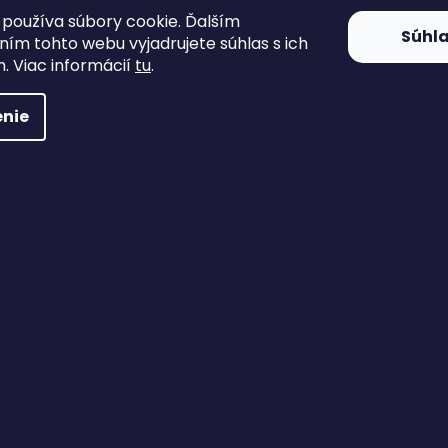
používa súbory cookie. Ďalším
Súhl
ím tohto webu vyjadrujete súhlas s ich
. Viac informácií
tu
.
nie