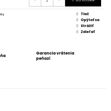
DO KOŠÍKA
Tlač
vky
Opýtať sa
Strážiť
Zdieľať
Garancia vrátenia
jňa
peňazí