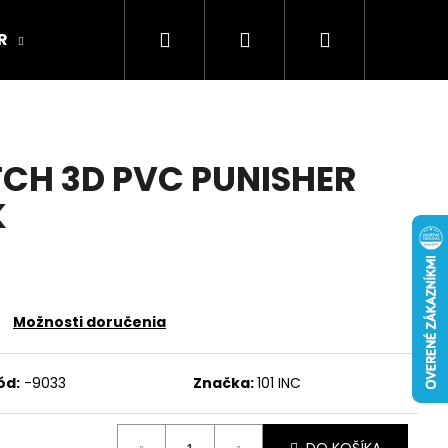
Hľadať
Prihlásenie
Nákupný
R
ARMY ORIGINAL
Kamenná predajňa
košík
TCH 3D PVC PUNISHER
K
Možnosti doručenia
ód:
-9033
Značka:
101 INC