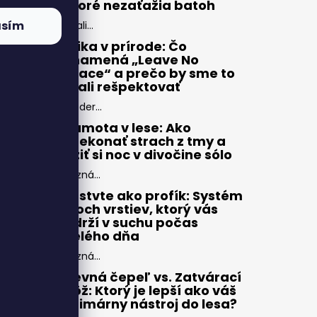
ktoré nezaťažia batoh
asím
Zbali...
Etika v prírode: Čo
znamená „Leave No
Trace“ a prečo by sme to
mali rešpektovať
Moder...
Samota v lese: Ako
prekonať strach z tmy a
užiť si noc v divočine sólo
Pozná...
Vrstvte ako profík: Systém
troch vrstiev, ktorý vás
udrží v suchu počas
celého dňa
Pozná...
Pevná čepeľ vs. Zatvárací
nôž: Ktorý je lepší ako váš
primárny nástroj do lesa?