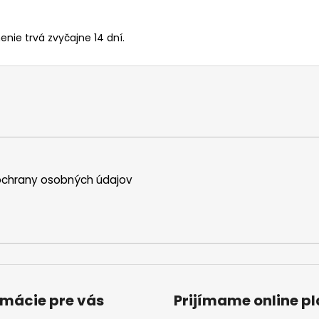
enie trvá zvyčajne 14 dní.
chrany osobných údajov
rmácie pre vás
Prijímame online p