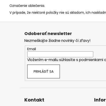
Označenie oblečenia.
V prípade, že niektoré položky nie sú skladom, ich naskladn
Z
á
Odoberať newsletter
p
Nezmeškajte žiadne novinky či zľavy!
ä
t
Email
i
Vložením e-mailu súhlasíte s
podmienkami o
e
PRIHLÁSIŤ SA
Kontakt
Info