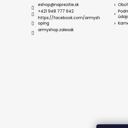
eshop
@
naprezitie.sk
Obch
+421 948 777 642
Podm
údaj
https://facebook.com/armysh
oping
Kame
armyshop.zalesak