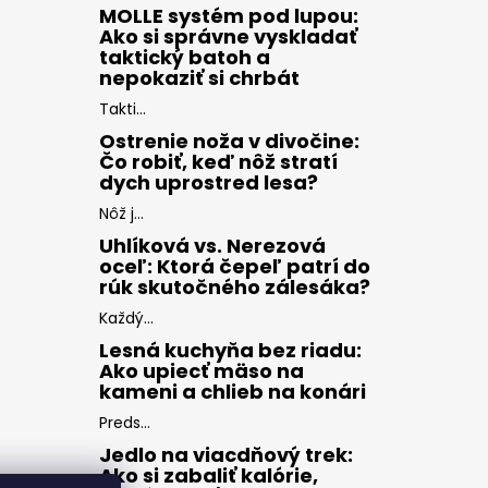
MOLLE systém pod lupou:
Ako si správne vyskladať
taktický batoh a
nepokaziť si chrbát
Takti...
Ostrenie noža v divočine:
Čo robiť, keď nôž stratí
dych uprostred lesa?
Nôž j...
Uhlíková vs. Nerezová
oceľ: Ktorá čepeľ patrí do
rúk skutočného zálesáka?
Každý...
Lesná kuchyňa bez riadu:
Ako upiecť mäso na
kameni a chlieb na konári
Preds...
Jedlo na viacdňový trek:
Ako si zabaliť kalórie,