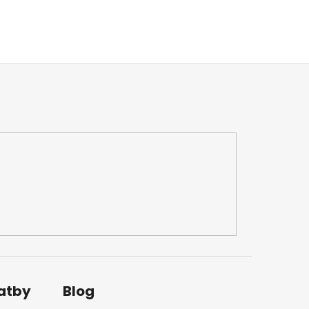
latby
Blog