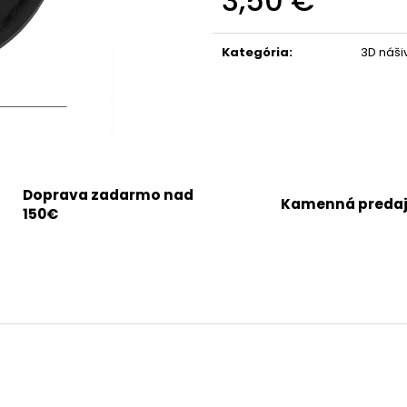
3,50 €
Jednotková
cena:
Kategória
:
3D náši
Doprava zadarmo nad
Kamenná preda
150€