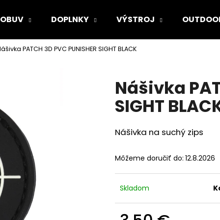
OBUV
DOPLNKY
VÝSTROJ
OUTDOO
ášivka PATCH 3D PVC PUNISHER SIGHT BLACK
Čo potrebujete nájsť?
Nášivka PA
HĽADAŤ
SIGHT BLAC
Nášivka na suchý zips
Odporúčame
Môžeme doručiť do:
12.8.2026
Skladom
K