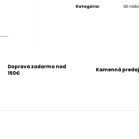
cena:
Kategória
:
3D náši
Doprava zadarmo nad
Kamenná preda
150€