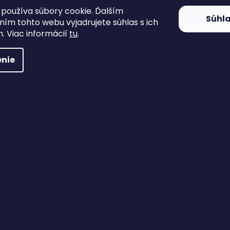
používa súbory cookie. Ďalším
Súhl
ím tohto webu vyjadrujete súhlas s ich
. Viac informácií
tu
.
nie