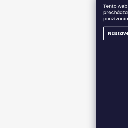
Tento web 
prechádzan
používaním
Nastave