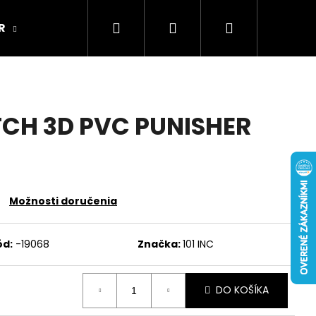
Hľadať
Prihlásenie
Nákupný
R
ARMY ORIGINAL
Kamenná predajňa
košík
TCH 3D PVC PUNISHER
Možnosti doručenia
ód:
-19068
Značka:
101 INC
DO KOŠÍKA