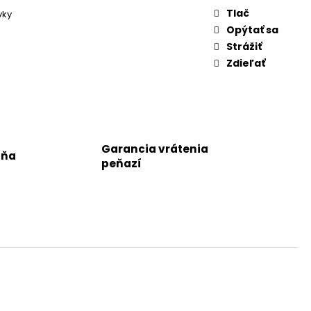
Tlač
vky
Opýtať sa
Strážiť
Zdieľať
Garancia vrátenia
jňa
peňazí