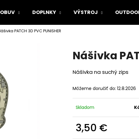
OBUV
DOPLNKY
VÝSTROJ
OUTDOO
Nášivka PATCH 3D PVC PUNISHER
Čo potrebujete nájsť?
Nášivka PA
HĽADAŤ
Nášivka na suchý zips
Odporúčame
Môžeme doručiť do:
12.8.2026
Skladom
K
3,50 €
Jednotková