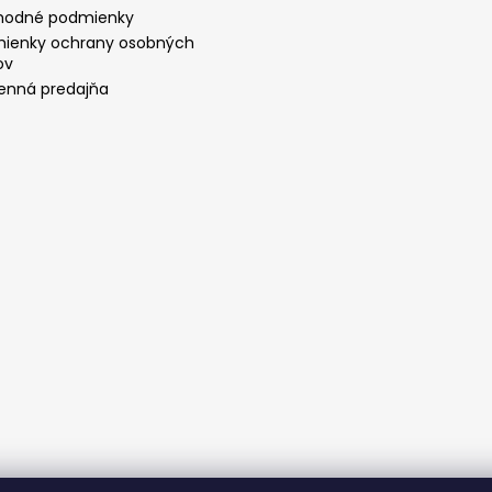
odné podmienky
ienky ochrany osobných
ov
nná predajňa