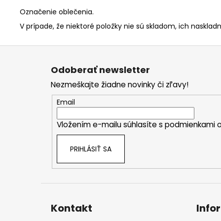
Označenie oblečenia.
V prípade, že niektoré položky nie sú skladom, ich naskladn
Z
á
Odoberať newsletter
p
Nezmeškajte žiadne novinky či zľavy!
ä
t
Email
i
Vložením e-mailu súhlasíte s
podmienkami o
e
PRIHLÁSIŤ SA
Kontakt
Info