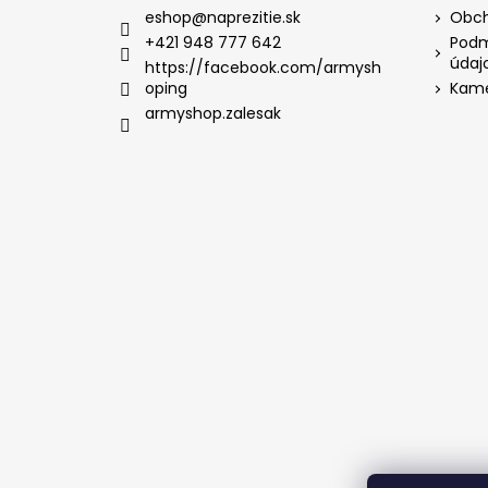
eshop
@
naprezitie.sk
Obch
+421 948 777 642
Podm
údaj
https://facebook.com/armysh
oping
Kame
armyshop.zalesak