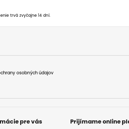
enie trvá zvyčajne 14 dní.
chrany osobných údajov
rmácie pre vás
Prijímame online p