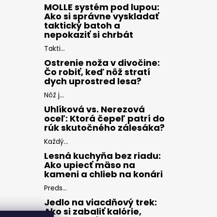
MOLLE systém pod lupou:
Ako si správne vyskladať
taktický batoh a
nepokaziť si chrbát
Takti...
Ostrenie noža v divočine:
Čo robiť, keď nôž stratí
dych uprostred lesa?
Nôž j...
Uhlíková vs. Nerezová
oceľ: Ktorá čepeľ patrí do
rúk skutočného zálesáka?
Každý...
Lesná kuchyňa bez riadu:
Ako upiecť mäso na
kameni a chlieb na konári
Preds...
Jedlo na viacdňový trek:
Ako si zabaliť kalórie,