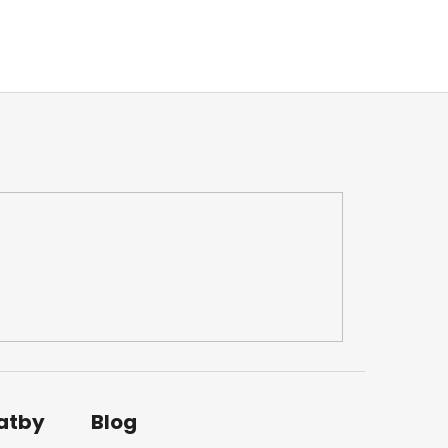
latby
Blog