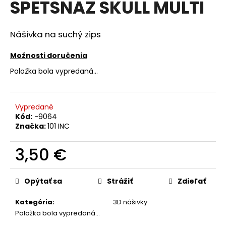
SPETSNAZ SKULL MULTI
á
j
Nášivka na suchý zips
s
ť
Možnosti doručenia
?
Položka bola vypredaná…
Vypredané
Kód:
-9064
HĽADAŤ
Značka:
101 INC
3,50 €
O
Jednotková
d
cena:
Opýtať sa
Strážiť
Zdieľať
p
o
Kategória
:
3D nášivky
r
Položka bola vypredaná…
ú