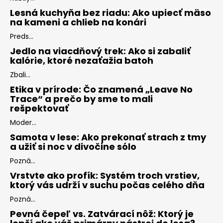
Lesná kuchyňa bez riadu: Ako upiecť mäso
na kameni a chlieb na konári
Preds...
Jedlo na viacdňový trek: Ako si zabaliť
kalórie, ktoré nezaťažia batoh
Zbali...
Etika v prírode: Čo znamená „Leave No
Trace“ a prečo by sme to mali
rešpektovať
Moder...
Samota v lese: Ako prekonať strach z tmy
a užiť si noc v divočine sólo
Pozná...
Vrstvte ako profík: Systém troch vrstiev,
ktorý vás udrží v suchu počas celého dňa
Pozná...
Pevná čepeľ vs. Zatvárací nôž: Ktorý je