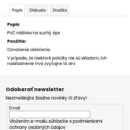
č
a
Popis
Diskusia
Značka
m
e
Popis
:
PVC nášivka na suchý zips
Použitie:
Označenie oblečenia.
V prípade, že niektoré položky nie sú skladom, ich
naskladnenie trvá zvyčajne 14 dní.
Z
á
Odoberať newsletter
p
Nezmeškajte žiadne novinky či zľavy!
ä
t
Email
i
Vložením e-mailu súhlasíte s
podmienkami
e
ochrany osobných údajov