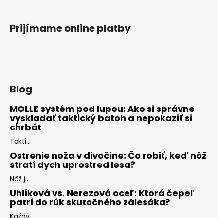
Prijímame online platby
Blog
MOLLE systém pod lupou: Ako si správne
vyskladať taktický batoh a nepokaziť si
chrbát
Takti...
Ostrenie noža v divočine: Čo robiť, keď nôž
stratí dych uprostred lesa?
Nôž j...
Uhlíková vs. Nerezová oceľ: Ktorá čepeľ
patrí do rúk skutočného zálesáka?
Každý...