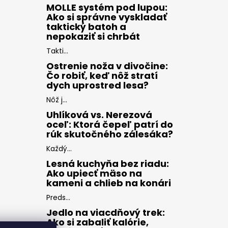
MOLLE systém pod lupou:
Ako si správne vyskladať
taktický batoh a
nepokaziť si chrbát
Takti...
Ostrenie noža v divočine:
Čo robiť, keď nôž stratí
dych uprostred lesa?
Nôž j...
Uhlíková vs. Nerezová
oceľ: Ktorá čepeľ patrí do
rúk skutočného zálesáka?
Každý...
Lesná kuchyňa bez riadu:
Ako upiecť mäso na
kameni a chlieb na konári
Preds...
Jedlo na viacdňový trek:
Ako si zabaliť kalórie,