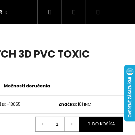
Hľadať
Prihlásenie
Nákupný
R
ARMY ORIGINAL
Kamenná predajňa
košík
TCH 3D PVC TOXIC
Možnosti doručenia
ód:
-13055
Značka:
101 INC
DO KOŠÍKA