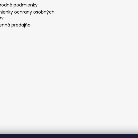
odné podmienky
ienky ochrany osobných
ov
nná predajňa