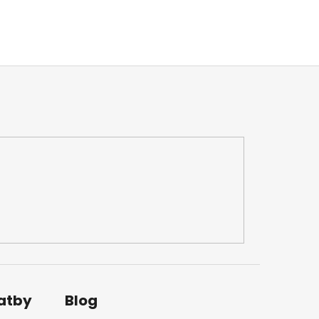
latby
Blog