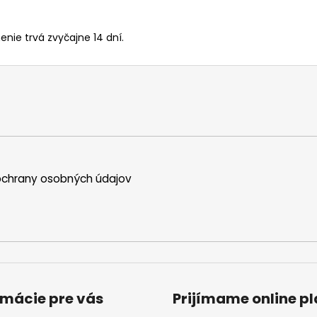
enie trvá zvyčajne 14 dní.
chrany osobných údajov
rmácie pre vás
Prijímame online p