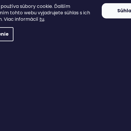
používa súbory cookie. Ďalším
Súhl
ím tohto webu vyjadrujete súhlas s ich
. Viac informácií
tu
.
nie