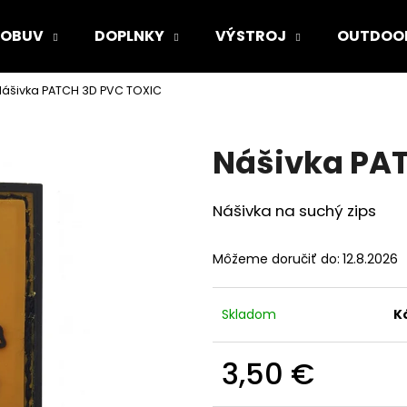
OBUV
DOPLNKY
VÝSTROJ
OUTDOO
Nášivka PATCH 3D PVC TOXIC
Čo potrebujete nájsť?
Nášivka PA
HĽADAŤ
Nášivka na suchý zips
Odporúčame
Môžeme doručiť do:
12.8.2026
Skladom
K
3,50 €
Jednotková