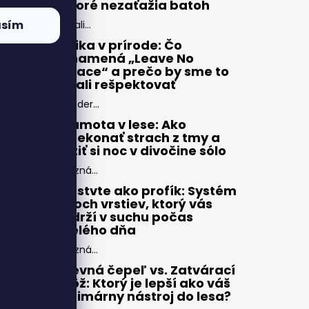
ktoré nezaťažia batoh
asím
Zbali...
Etika v prírode: Čo
znamená „Leave No
Trace“ a prečo by sme to
mali rešpektovať
Moder...
Samota v lese: Ako
prekonať strach z tmy a
užiť si noc v divočine sólo
Pozná...
Vrstvte ako profík: Systém
troch vrstiev, ktorý vás
udrží v suchu počas
celého dňa
Pozná...
Pevná čepeľ vs. Zatvárací
nôž: Ktorý je lepší ako váš
primárny nástroj do lesa?