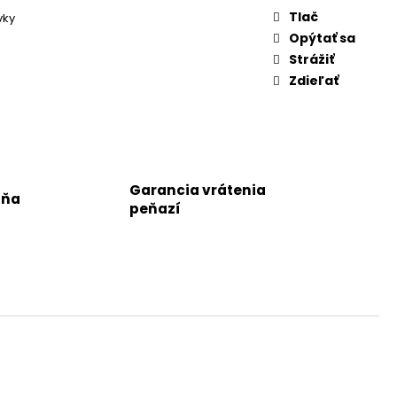
Tlač
vky
Opýtať sa
Strážiť
Zdieľať
Garancia vrátenia
jňa
peňazí