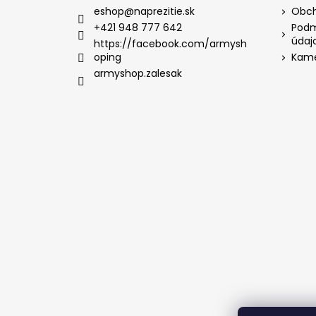
eshop
@
naprezitie.sk
Obch
+421 948 777 642
Podm
údaj
https://facebook.com/armysh
oping
Kame
armyshop.zalesak