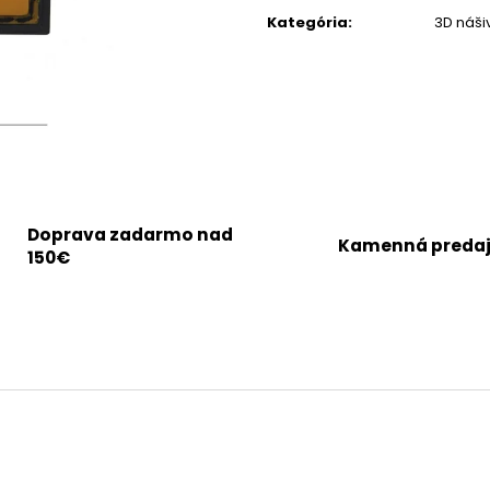
cena:
Kategória
:
3D náši
Doprava zadarmo nad
Kamenná preda
150€