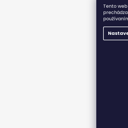
Tento web 
prechádzan
používaním
Nastave