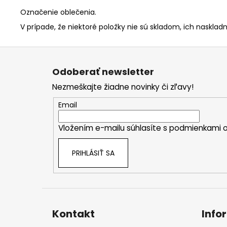
Označenie oblečenia.
V prípade, že niektoré položky nie sú skladom, ich naskladn
Z
á
Odoberať newsletter
p
Nezmeškajte žiadne novinky či zľavy!
ä
t
Email
i
Vložením e-mailu súhlasíte s
podmienkami o
e
PRIHLÁSIŤ SA
Kontakt
Info