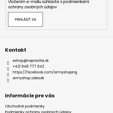
Vložením e-mailu súhlasíte s
podmienkami
e
ochrany osobných údajov
PRIHLÁSIŤ SA
Kontakt
eshop
@
naprezitie.sk
+421 948 777 642
https://facebook.com/armyshoping
armyshop.zalesak
Informácie pre vás
Obchodné podmienky
Podmienky ochrany osobných údajov