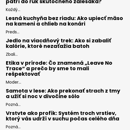
patrí do rúk skutočného zálesáka?
Každý...
Lesná kuchyňa bez riadu: Ako upiecť mäso
na kameni a chlieb na konári
Preds...
Jedlo na viacdňový trek: Ako si zabaliť
kalórie, ktoré nezaťažia batoh
Zbali...
Etika v prírode: Čo znamená „Leave No
Trace“ a prečo by sme to mali
rešpektovať
Moder...
Samota v lese: Ako prekonať strach z tmy
a užiť si noc v divočine sólo
Pozná...
Vrstvte ako profík: Systém troch vrstiev,
ktorý vás udrží v suchu počas celého dňa
Pozná...