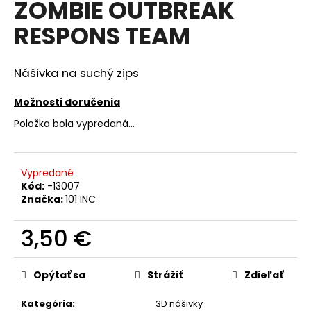
ZOMBIE OUTBREAK
á
RESPONS TEAM
j
s
ť
Nášivka na suchý zips
?
Možnosti doručenia
Položka bola vypredaná…
HĽADAŤ
Vypredané
Kód:
-13007
Značka:
101 INC
O
3,50 €
d
p
Jednotková
o
cena:
Opýtať sa
Strážiť
Zdieľať
r
ú
Kategória
:
3D nášivky