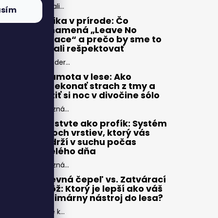
Zbali...
asím
Etika v prírode: Čo
znamená „Leave No
Trace“ a prečo by sme to
mali rešpektovať
Moder...
Samota v lese: Ako
prekonať strach z tmy a
užiť si noc v divočine sólo
Pozná...
Vrstvte ako profík: Systém
troch vrstiev, ktorý vás
udrží v suchu počas
celého dňa
Pozná...
Pevná čepeľ vs. Zatvárací
nôž: Ktorý je lepší ako váš
primárny nástroj do lesa?
Pre k...