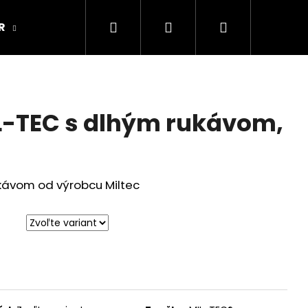
Hľadať
Prihlásenie
Nákupný
R
ARMY ORIGINAL
Kamenná predajňa
košík
L-TEC s dlhým rukávom,
ukávom od výrobcu Miltec