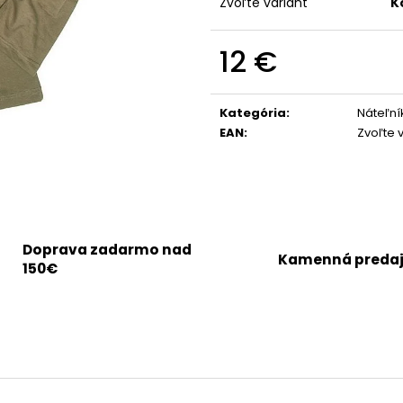
Zvoľte variant
K
12 €
Jednotková
cena:
Kategória
:
Náteľní
EAN
:
Zvoľte 
Doprava zadarmo nad
Kamenná preda
150€