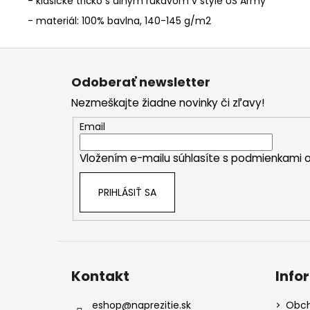
- klasické tričko s dlhým rukávom v štýle US Army
- materiál: 100% bavlna, 140-145 g/m2
Z
á
Odoberať newsletter
p
Nezmeškajte žiadne novinky či zľavy!
ä
t
Email
i
Vložením e-mailu súhlasíte s
podmienkami o
e
PRIHLÁSIŤ SA
Kontakt
Info
eshop
@
naprezitie.sk
Obch