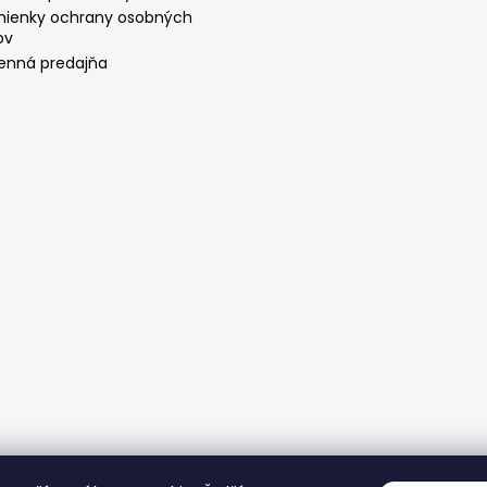
ienky ochrany osobných
ov
nná predajňa