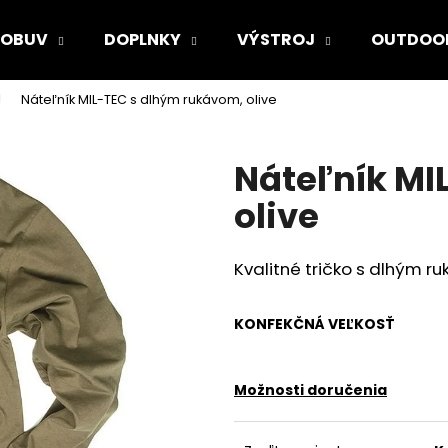
OBUV
DOPLNKY
VÝSTROJ
OUTDOO
Náteľník MIL-TEC s dlhým rukávom, olive
Čo potrebujete nájsť?
Náteľník MI
HĽADAŤ
olive
Kvalitné tričko s dlhým r
Odporúčame
KONFEKČNÁ VEĽKOSŤ
Možnosti doručenia