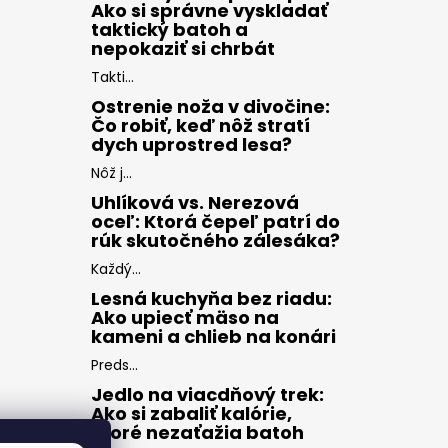
Ako si správne vyskladať
taktický batoh a
nepokaziť si chrbát
Takti...
Ostrenie noža v divočine:
Čo robiť, keď nôž stratí
dych uprostred lesa?
Nôž j...
Uhlíková vs. Nerezová
oceľ: Ktorá čepeľ patrí do
rúk skutočného zálesáka?
Každý...
Lesná kuchyňa bez riadu:
Ako upiecť mäso na
kameni a chlieb na konári
Preds...
Jedlo na viacdňový trek:
Ako si zabaliť kalórie,
ktoré nezaťažia batoh