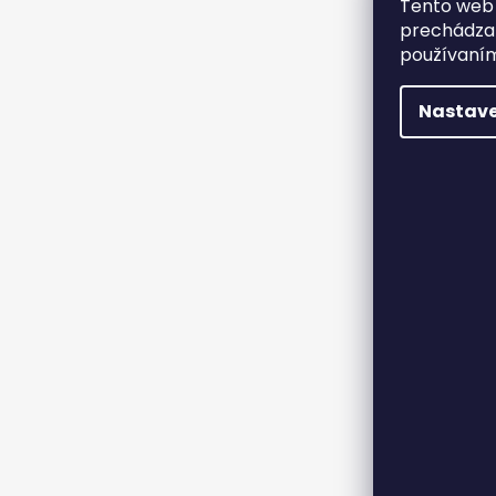
Tento web 
prechádzan
používaním
Nastave