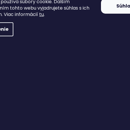
používa súbory cookie. Ďalším
Súhl
ím tohto webu vyjadrujete súhlas s ich
. Viac informácií
tu
.
nie