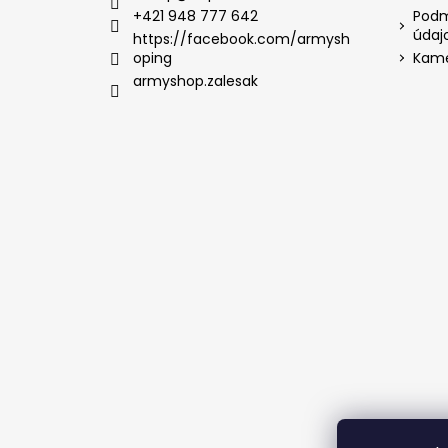
+421 948 777 642
Podm
údaj
https://facebook.com/armysh
oping
Kame
armyshop.zalesak