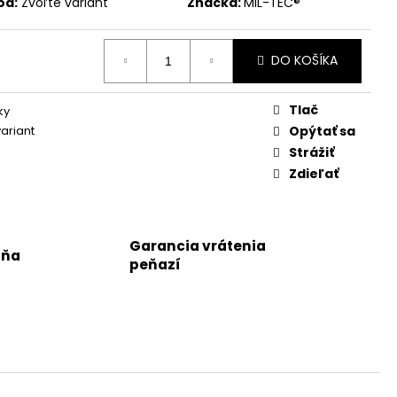
ód:
Zvoľte variant
Značka:
MIL-TEC®
DO KOŠÍKA
Tlač
ky
variant
Opýtať sa
Strážiť
Zdieľať
Garancia vrátenia
jňa
peňazí