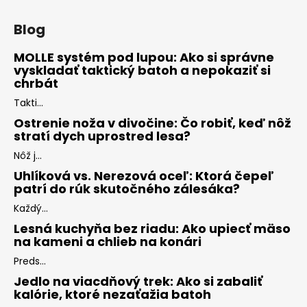
Blog
MOLLE systém pod lupou: Ako si správne
vyskladať taktický batoh a nepokaziť si
chrbát
Takti...
Ostrenie noža v divočine: Čo robiť, keď nôž
stratí dych uprostred lesa?
Nôž j...
Uhlíková vs. Nerezová oceľ: Ktorá čepeľ
patrí do rúk skutočného zálesáka?
Každý...
Lesná kuchyňa bez riadu: Ako upiecť mäso
na kameni a chlieb na konári
Preds...
Jedlo na viacdňový trek: Ako si zabaliť
kalórie, ktoré nezaťažia batoh