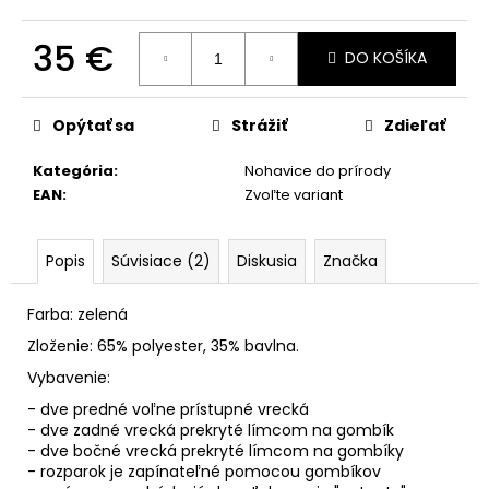
č
a
35 €
m
DO KOŠÍKA
e
Jednotková
cena:
Opýtať sa
Strážiť
Zdieľať
Kategória
:
Nohavice do prírody
EAN
:
Zvoľte variant
Popis
Súvisiace (2)
Diskusia
Značka
Farba: zelená
Zloženie: 65% polyester, 35% bavlna.
Vybavenie:
- dve predné voľne prístupné vrecká
- dve zadné vrecká prekryté límcom na gombík
- dve bočné vrecká prekryté límcom na gombíky
- rozparok je zapínateľné pomocou gombíkov