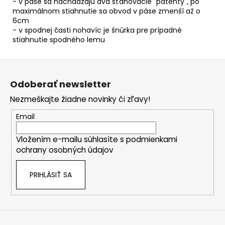
- v páse sa nachádzajú dva sťahovacie "patenty", po
maximálnom stiahnutie sa obvod v páse zmenší až o
6cm
- v spodnej časti nohavíc je šnúrka pre prípadné
stiahnutie spodného lemu
Z
á
Odoberať newsletter
p
Nezmeškajte žiadne novinky či zľavy!
ä
t
Email
i
Vložením e-mailu súhlasíte s
podmienkami
e
ochrany osobných údajov
PRIHLÁSIŤ SA