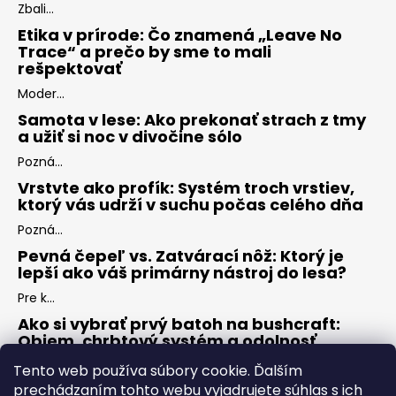
Zbali...
Etika v prírode: Čo znamená „Leave No
Trace“ a prečo by sme to mali
rešpektovať
Moder...
Samota v lese: Ako prekonať strach z tmy
a užiť si noc v divočine sólo
Pozná...
Vrstvte ako profík: Systém troch vrstiev,
ktorý vás udrží v suchu počas celého dňa
Pozná...
Pevná čepeľ vs. Zatvárací nôž: Ktorý je
lepší ako váš primárny nástroj do lesa?
Pre k...
Ako si vybrať prvý batoh na bushcraft:
Objem, chrbtový systém a odolnosť
Keď s...
Tento web používa súbory cookie. Ďalším
prechádzaním tohto webu vyjadrujete súhlas s ich