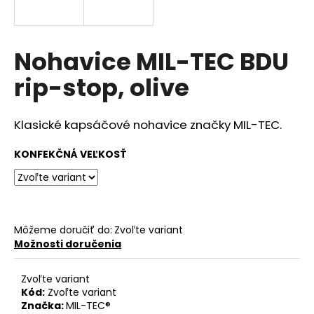
á
j
s
Nohavice MIL-TEC BDU
ť
rip-stop, olive
?
Klasické kapsáčové nohavice značky MIL-TEC.
KONFEKČNÁ VEĽKOSŤ
HĽADAŤ
O
Môžeme doručiť do:
Zvoľte variant
d
Možnosti doručenia
p
o
Zvoľte variant
r
Kód:
Zvoľte variant
ú
Značka:
MIL-TEC®