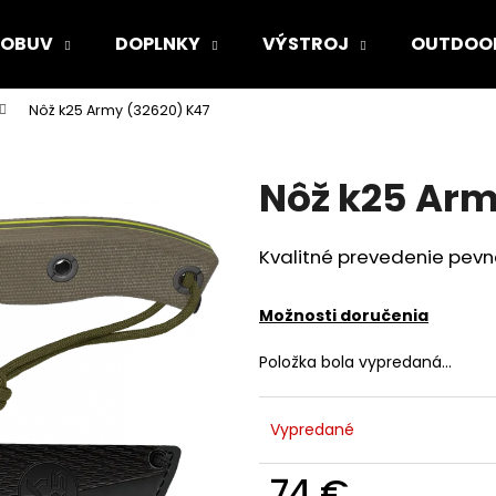
OBUV
DOPLNKY
VÝSTROJ
OUTDOO
Nôž k25 Army (32620) K47
Čo potrebujete nájsť?
Nôž k25 Arm
HĽADAŤ
Kvalitné prevedenie pev
Odporúčame
Možnosti doručenia
Položka bola vypredaná…
Vypredané
74 €