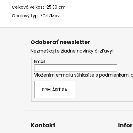
Celková velkosť: 25.30 cm
Oceľový typ: 7Cr17Mov
Z
á
Odoberať newsletter
p
Nezmeškajte žiadne novinky či zľavy!
ä
t
Email
i
Vložením e-mailu súhlasíte s
podmienkami o
e
PRIHLÁSIŤ SA
Kontakt
Info