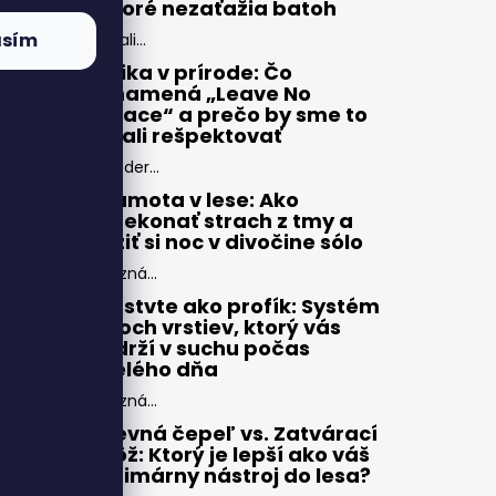
ktoré nezaťažia batoh
asím
Zbali...
Etika v prírode: Čo
znamená „Leave No
Trace“ a prečo by sme to
mali rešpektovať
Moder...
Samota v lese: Ako
prekonať strach z tmy a
užiť si noc v divočine sólo
Pozná...
Vrstvte ako profík: Systém
troch vrstiev, ktorý vás
udrží v suchu počas
celého dňa
Pozná...
Pevná čepeľ vs. Zatvárací
nôž: Ktorý je lepší ako váš
primárny nástroj do lesa?