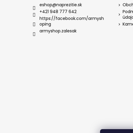
eshop
@
naprezitie.sk
Obch
+421 948 777 642
Podm
údaj
https://facebook.com/armysh
oping
Kame
armyshop.zalesak