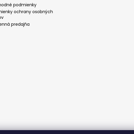
odné podmienky
ienky ochrany osobných
ov
nná predajňa