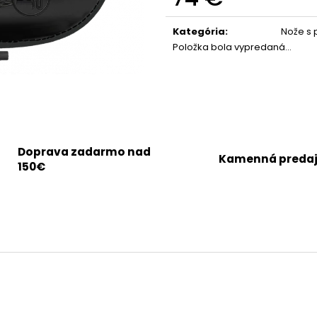
Jednotková
cena:
Kategória
:
Nože s
Položka bola vypredaná…
Doprava zadarmo nad
Kamenná preda
150€