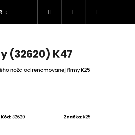
Hľadať
Prihlásenie
Nákupný
R
ARMY ORIGINAL
Kamenná predajňa
košík
y (32620) K47
ného noža od renomovanej firmy K25
Kód:
32620
Značka:
K25