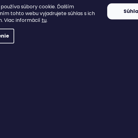
používa súbory cookie. Ďalším
Súhl
ím tohto webu vyjadrujete súhlas s ich
. Viac informácií
tu
.
nie