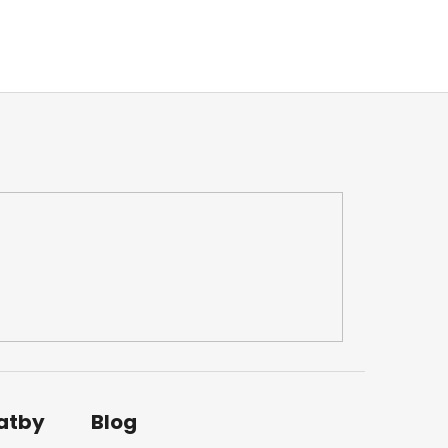
latby
Blog