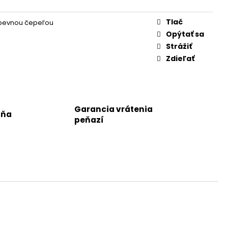
Tlač
 pevnou čepeľou
Opýtať sa
Strážiť
Zdieľať
Garancia vrátenia
jňa
peňazí