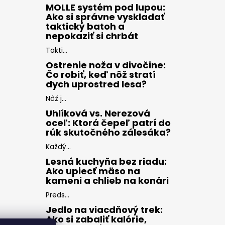
MOLLE systém pod lupou:
Ako si správne vyskladať
taktický batoh a
nepokaziť si chrbát
Takti...
Ostrenie noža v divočine:
Čo robiť, keď nôž stratí
dych uprostred lesa?
Nôž j...
Uhlíková vs. Nerezová
oceľ: Ktorá čepeľ patrí do
rúk skutočného zálesáka?
Každý...
Lesná kuchyňa bez riadu:
Ako upiecť mäso na
kameni a chlieb na konári
Preds...
Jedlo na viacdňový trek:
Ako si zabaliť kalórie,