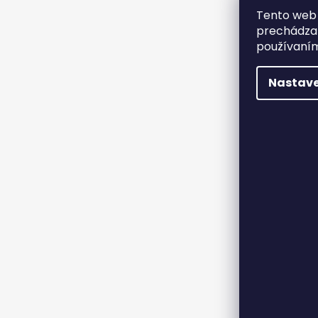
Tento web 
prechádzan
používaním
Nastave