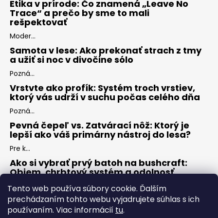
Etika v prírode: Čo znamená „Leave No
Trace“ a prečo by sme to mali
rešpektovať
Moder...
Samota v lese: Ako prekonať strach z tmy
a užiť si noc v divočine sólo
Pozná...
Vrstvte ako profík: Systém troch vrstiev,
ktorý vás udrží v suchu počas celého dňa
Pozná...
Pevná čepeľ vs. Zatvárací nôž: Ktorý je
lepší ako váš primárny nástroj do lesa?
Pre k...
Ako si vybrať prvý batoh na bushcraft:
Objem, chrbtový systém a odolnosť
Keď s...
Tento web používa súbory cookie. Ďalším
prechádzaním tohto webu vyjadrujete súhlas s ich
používaním. Viac informácií
tu
.
ARCHÍV