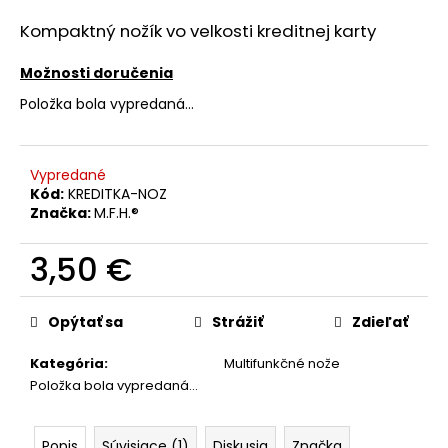
á
Kompaktný nožík vo velkosti kreditnej karty
j
s
Možnosti doručenia
ť
Položka bola vypredaná…
?
Vypredané
Kód:
KREDITKA-NOZ
Značka:
M.F.H.®
HĽADAŤ
3,50 €
Jednotková
cena:
O
Opýtať sa
Strážiť
Zdieľať
d
p
Kategória
:
Multifunkčné nože
o
Položka bola vypredaná…
r
ú
Popis
Súvisiace (1)
Diskusia
Značka