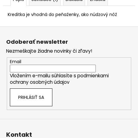
č
a
m
Kreditka je vhodná do peňaženky, ako núdzový nôž
e
Z
á
Odoberať newsletter
p
Nezmeškajte žiadne novinky či zľavy!
ä
t
Email
i
Vložením e-mailu súhlasíte s
podmienkami
e
ochrany osobných údajov
PRIHLÁSIŤ SA
Kontakt