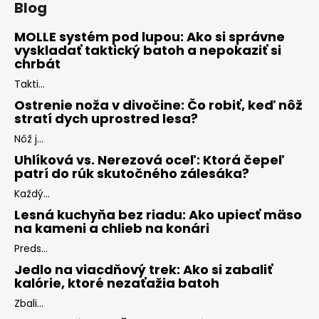
Blog
MOLLE systém pod lupou: Ako si správne
vyskladať taktický batoh a nepokaziť si
chrbát
Takti...
Ostrenie noža v divočine: Čo robiť, keď nôž
stratí dych uprostred lesa?
Nôž j...
Uhlíková vs. Nerezová oceľ: Ktorá čepeľ
patrí do rúk skutočného zálesáka?
Každý...
Lesná kuchyňa bez riadu: Ako upiecť mäso
na kameni a chlieb na konári
Preds...
Jedlo na viacdňový trek: Ako si zabaliť
kalórie, ktoré nezaťažia batoh
Zbali...