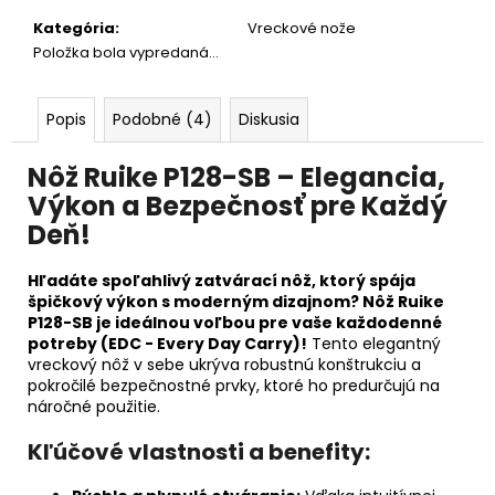
č
a
Kategória
:
Vreckové nože
m
Položka bola vypredaná…
e
Popis
Podobné (4)
Diskusia
Nôž Ruike P128-SB – Elegancia,
Výkon a Bezpečnosť pre Každý
Deň!
Hľadáte spoľahlivý zatvárací nôž, ktorý spája
špičkový výkon s moderným dizajnom? Nôž Ruike
P128-SB je ideálnou voľbou pre vaše každodenné
potreby (EDC - Every Day Carry)!
Tento elegantný
vreckový nôž v sebe ukrýva robustnú konštrukciu a
pokročilé bezpečnostné prvky, ktoré ho predurčujú na
náročné použitie.
Kľúčové vlastnosti a benefity: