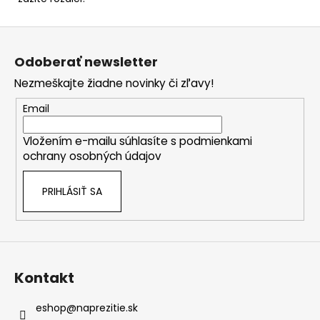
Z
á
Odoberať newsletter
p
Nezmeškajte žiadne novinky či zľavy!
ä
t
Email
i
Vložením e-mailu súhlasíte s
podmienkami
e
ochrany osobných údajov
PRIHLÁSIŤ SA
Kontakt
eshop
@
naprezitie.sk