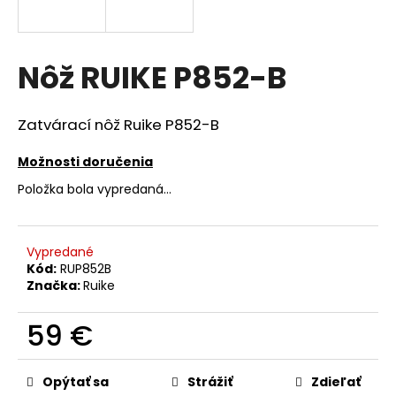
á
j
s
Nôž RUIKE P852-B
ť
?
Zatvárací nôž Ruike P852-B
Možnosti doručenia
Položka bola vypredaná…
HĽADAŤ
Vypredané
Kód:
RUP852B
O
Značka:
Ruike
d
p
59 €
o
r
Jednotková
cena:
ú
Opýtať sa
Strážiť
Zdieľať