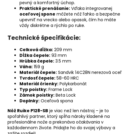
pevný a komfortný úchop.
Praktické prenášanie:
Vďaka integrovanej
oceľovej spone
môžete nôž ľahko a bezpečne
upevniť na vrecko alebo opasok, čím ho máte
vždy diskrétne a rýchlo po ruke.
Technické špecifikácie:
Celková dĺžka:
209 mm
Dĺžka čepele:
93 mm
Hrúbka čepele:
3.5 mm
Váha:
159 g
Materiál čepele:
Sandvik 14C28N nerezová oceľ
Tvrdosť čepele:
58-60 HRC
Materiál črienky:
Polykarbonát
Typ poistky:
Frame Lock
Zámok poistky:
Beta Lock
Doplnky:
Oceľová spona
Nôž Ruike P128-SB
je viac než len nástroj – je to
spoľahlivý partner, ktorý spĺňa nároky kladené na
profesionálne nože a prekonáva očakávania v
každodennom živote. Pridajte ho do svojej výbavy a
zažite rozdiel!