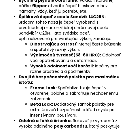
Rýchle a plynulé otváranie:
Vďaka intuitívnej
páčke
flipper
otvoríte čepeľ bleskovo a bez
námahy, vždy, keď ju potrebujete.
Špičková čepeľ z ocele Sandvik 14C28N:
Srdcom tohto noža je čepeľ vyrobená z
prvotriednej martenzitickej chrómovej ocele
Sandvik 14C28N. Táto švédska oceľ,
optimalizovaná pre vynikajúci výkon, zaručuje:
Dlhotrvajúcu ostrosť:
Menej časté brúsenie
a spoľahlivý rezný výkon.
Výnimočnú tvrdosť (58-60 HRC):
Odolnosť
voči opotrebovaniu a deformácii.
Vysokú odolnosť voči korózii:
Ideálny pre
rôzne prostredia a podmienky.
Dvojitá bezpečnostná poistka pre maximálnu
istotu:
Frame Lock:
Spoľahlivo fixuje čepeľ v
otvorenej polohe a zabraňuje nechcenému
zatvoreniu.
Beta Lock:
Dodatočný zámok poistky pre
extra úroveň bezpečnosti a kľud mysle pri
intenzívnom používaní.
Odolná a ľahká črienka:
Rukoväť je vyrobená z
vysoko odolného
polykarbonátu
, ktorý poskytuje