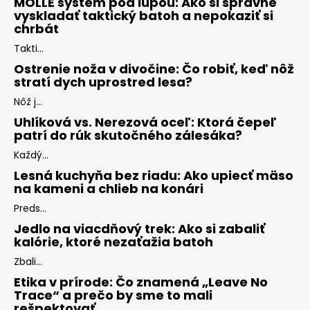
MOLLE systém pod lupou: Ako si správne
vyskladať taktický batoh a nepokaziť si
chrbát
Takti...
Ostrenie noža v divočine: Čo robiť, keď nôž
stratí dych uprostred lesa?
Nôž j...
Uhlíková vs. Nerezová oceľ: Ktorá čepeľ
patrí do rúk skutočného zálesáka?
Každý...
Lesná kuchyňa bez riadu: Ako upiecť mäso
na kameni a chlieb na konári
Preds...
Jedlo na viacdňový trek: Ako si zabaliť
kalórie, ktoré nezaťažia batoh
Zbali...
Etika v prírode: Čo znamená „Leave No
Trace“ a prečo by sme to mali
rešpektovať