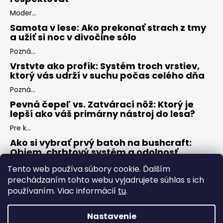
Moder...
Samota v lese: Ako prekonať strach z tmy
a užiť si noc v divočine sólo
Pozná...
Vrstvte ako profík: Systém troch vrstiev,
ktorý vás udrží v suchu počas celého dňa
Pozná...
Pevná čepeľ vs. Zatvárací nôž: Ktorý je
lepší ako váš primárny nástroj do lesa?
Pre k...
Ako si vybrať prvý batoh na bushcraft:
Objem, chrbtový systém a odolnosť
Keď s...
Tento web používa súbory cookie. Ďalším
prechádzaním tohto webu vyjadrujete súhlas s ich
používaním. Viac informácií
tu
.
ARCHÍV
Nastavenie