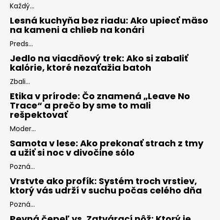
Každý...
Lesná kuchyňa bez riadu: Ako upiecť mäso
na kameni a chlieb na konári
Preds...
Jedlo na viacdňový trek: Ako si zabaliť
kalórie, ktoré nezaťažia batoh
Zbali...
Etika v prírode: Čo znamená „Leave No
Trace“ a prečo by sme to mali
rešpektovať
Moder...
Samota v lese: Ako prekonať strach z tmy
a užiť si noc v divočine sólo
Pozná...
Vrstvte ako profík: Systém troch vrstiev,
ktorý vás udrží v suchu počas celého dňa
Pozná...
Pevná čepeľ vs. Zatvárací nôž: Ktorý je