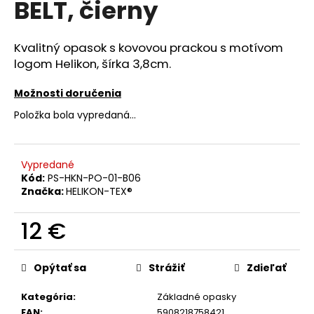
BELT, čierny
á
j
Kvalitný opasok s kovovou prackou s motívom
s
logom Helikon
, šírka 3,8cm.
ť
?
Možnosti doručenia
Položka bola vypredaná…
HĽADAŤ
Vypredané
Kód:
PS-HKN-PO-01-B06
Značka:
HELIKON-TEX®
O
12 €
d
Jednotková
p
cena:
o
Opýtať sa
Strážiť
Zdieľať
r
Kategória
:
Základné opasky
ú
EAN
:
5908218758421