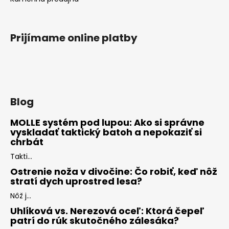
Prijímame online platby
Blog
MOLLE systém pod lupou: Ako si správne
vyskladať taktický batoh a nepokaziť si
chrbát
Takti...
Ostrenie noža v divočine: Čo robiť, keď nôž
stratí dych uprostred lesa?
Nôž j...
Uhlíková vs. Nerezová oceľ: Ktorá čepeľ
patrí do rúk skutočného zálesáka?