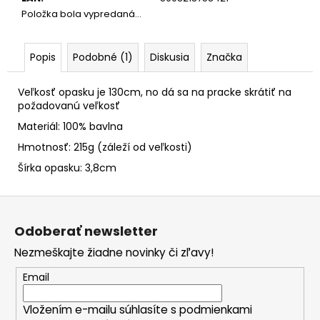
č
Položka bola vypredaná…
a
m
e
Popis
Podobné (1)
Diskusia
Značka
Veľkosť opasku je 130cm, no dá sa na pracke skrátiť na
požadovanú veľkosť
Materiál: 100% bavlna
Hmotnosť: 215g (záleží od veľkosti)
Šírka opasku: 3,8cm
Z
á
Odoberať newsletter
p
Nezmeškajte žiadne novinky či zľavy!
ä
t
Email
i
Vložením e-mailu súhlasíte s
podmienkami
e