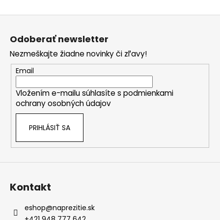
č
a
Z
m
á
e
Odoberať newsletter
p
Nezmeškajte žiadne novinky či zľavy!
ä
t
Email
i
Vložením e-mailu súhlasíte s
podmienkami
e
ochrany osobných údajov
PRIHLÁSIŤ SA
Kontakt
eshop
@
naprezitie.sk
+421 948 777 642