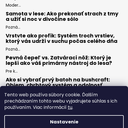
Moder...
Samota v lese: Ako prekonať strach z tmy
a užiť si noc v divočine sólo
Pozná...
Vrstvte ako profík: Systém troch vrstiev,
ktorý vás udrží v suchu počas celého dňa
Pozná...
Pevná čepeľ vs. Zatvárací nôž: Ktorý je
lepší ako váš primárny nástroj do lesa?
Pre k...
Ako si vybrať prvý batoh na bushcraft:
Objem, chrbtový systém a odolnosť
Keď s...
Tento web používa súbory cookie. Ďalším
prechádzaním tohto webu vyjadrujete súhlas s ich
používaním. Viac informácií
tu
.
ARCHÍV
Nastavenie
Vytvoril Shoptet