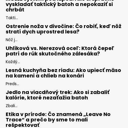
vyskladať taktický batoh a nepokaziť si
chrbát
Takti...
Ostrenie noža v divočine: Čo robiť, keď nôž
stratí dych uprostred lesa?
Nôž j...
Uhlíková vs. Nerezová oceľ: Ktorá čepeľ
patrí do rúk skutočného zálesáka?
Každý...
Lesná kuchyňa bez riadu: Ako upiecť mäso
na kameni a chlieb na konári
Preds...
Jedlo na viacdňový trek: Ako si zabaliť
kalórie, ktoré nezaťažia batoh
Zbali...
Etika v prírode: Čo znamená „Leave No
Trace“ a prečo by sme to mali
rešpektovať