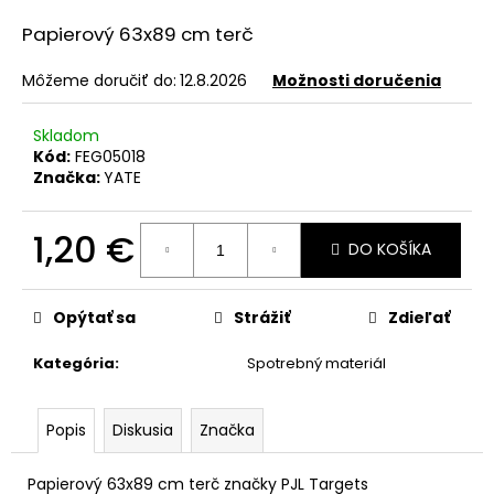
á
Papierový 63x89 cm terč
j
s
Môžeme doručiť do:
12.8.2026
Možnosti doručenia
ť
Skladom
?
Kód:
FEG05018
Značka:
YATE
1,20 €
DO KOŠÍKA
HĽADAŤ
Jednotková
cena:
Opýtať sa
Strážiť
Zdieľať
O
Kategória
:
Spotrebný materiál
d
p
o
Popis
Diskusia
Značka
r
ú
Papierový 63x89 cm terč značky PJL Targets