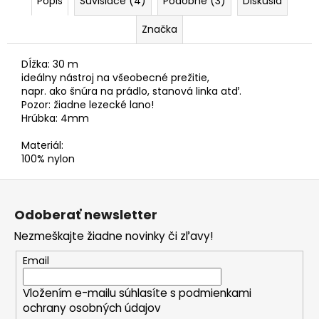
č
Popis
Súvisiace (4)
Podobné (3)
Diskusia
a
Značka
m
e
Dĺžka: 30 m
ideálny nástroj na všeobecné prežitie,
napr. ako šnúra na prádlo, stanová linka atď.
Pozor: žiadne lezecké lano!
Hrúbka: 4mm
Materiál:
100% nylon
Z
á
Odoberať newsletter
p
Nezmeškajte žiadne novinky či zľavy!
ä
t
Email
i
Vložením e-mailu súhlasíte s
podmienkami
e
ochrany osobných údajov