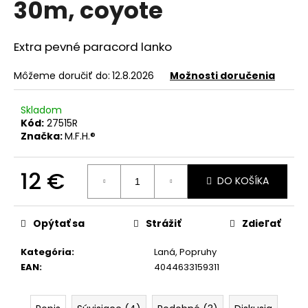
30m, coyote
á
j
Extra pevné paracord lanko
s
ť
Môžeme doručiť do:
12.8.2026
Možnosti doručenia
?
Skladom
Kód:
27515R
Značka:
M.F.H.®
HĽADAŤ
12 €
DO KOŠÍKA
Jednotková
cena:
O
Opýtať sa
Strážiť
Zdieľať
d
p
Kategória
:
Laná, Popruhy
o
EAN
:
4044633159311
r
ú