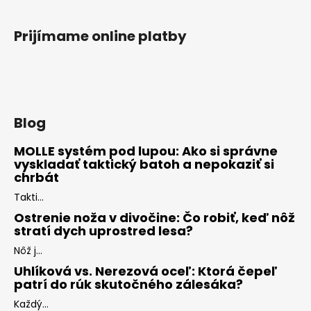
Prijímame online platby
Blog
MOLLE systém pod lupou: Ako si správne
vyskladať taktický batoh a nepokaziť si
chrbát
Takti...
Ostrenie noža v divočine: Čo robiť, keď nôž
stratí dych uprostred lesa?
Nôž j...
Uhlíková vs. Nerezová oceľ: Ktorá čepeľ
patrí do rúk skutočného zálesáka?
Každý...