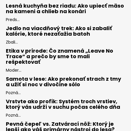
Lesná kuchyňa bez riadu: Ako upiecť mäso
na kameni a chlieb na konári
Preds...
Jedlo na viacdňový trek: Ako si zabaliť
kalórie, ktoré nezaťažia batoh
Zbali...
Etika v prírode: Čo znamená „Leave No
Trace“ a prečo by sme to mali
rešpektovať
Moder...
Samota v lese: Ako prekonať strach z tmy
a užiť si noc v divočine sólo
Pozná...
Vrstvte ako profík: Systém troch vrstiev,
ktorý vás udrží v suchu počas celého dňa
Pozná...
Pevná čepeľ vs. Zatvárací nôž: Ktorý je
lepší ako váš primárny nástroj do lesa?