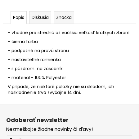
č
a
m
Popis
Diskusia
Značka
e
- vhodné pre strednú až väčššiu veľkosť krátkych zbraní
- čierna farba
- podpažné na pravú stranu
- nastaviteľné ramienka
- s púzdrom na zásobník
- materiál - 100% Polyester
V prípade, že niektoré položky nie sú skladom, ich
naskladnenie trvá zvyčajne 14 dní.
Z
á
Odoberať newsletter
p
Nezmeškajte žiadne novinky či zľavy!
ä