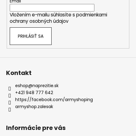
t
Email
i
Vložením e-mailu súhlasíte s
podmienkami
e
ochrany osobných údajov
PRIHLÁSIŤ SA
Kontakt
eshop
@
naprezitie.sk
+421 948 777 642
https://facebook.com/armyshoping
armyshop.zalesak
Informácie pre vás