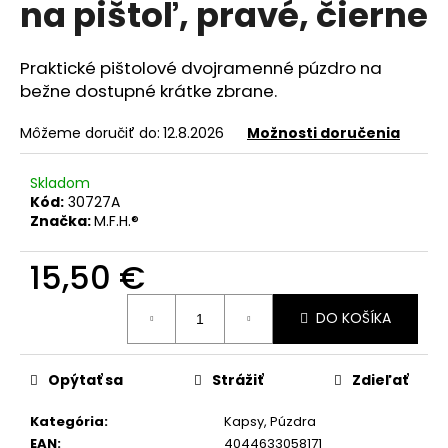
na pištoľ, pravé, čierne
á
j
Praktické pištolové dvojramenné púzdro na
s
bežne dostupné krátke zbrane.
ť
?
Môžeme doručiť do:
12.8.2026
Možnosti doručenia
Skladom
Kód:
30727A
Značka:
M.F.H.®
HĽADAŤ
15,50 €
Jednotková
O
DO KOŠÍKA
cena:
d
p
Opýtať sa
Strážiť
Zdieľať
o
r
Kategória
:
Kapsy, Púzdra
ú
EAN
:
4044633058171