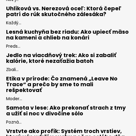
Uhlíková vs. Nerezová oceľ: Ktorá čepeľ
patrí do rúk skutočného zálesáka?
Každý...
Lesná kuchyňa bez riadu: Ako upiecť mäso
na kameni a chlieb na konári
Preds...
Jedlo na viacdňový trek: Ako si zabaliť
kalórie, ktoré nezaťažia batoh
Zbali...
Etika v prírode: Čo znamená „Leave No
Trace“ a prečo by sme to mali
rešpektovať
Moder...
Samota v lese: Ako prekonať strach z tmy
a užiť si noc v divočine sólo
Pozná...
Vrstvte ako profík: Systém troch vrstiev,