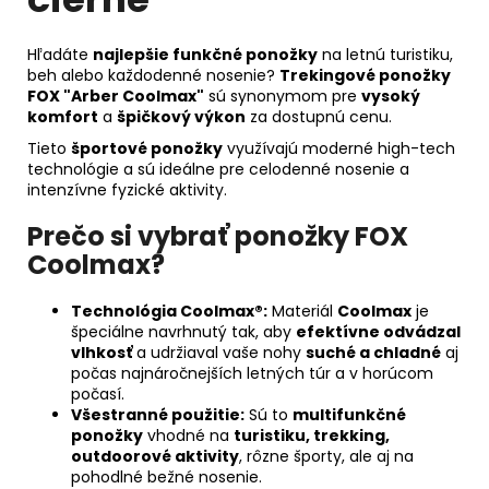
Hľadáte
najlepšie funkčné ponožky
na letnú turistiku,
beh alebo každodenné nosenie?
Trekingové ponožky
FOX "Arber Coolmax"
sú synonymom pre
vysoký
komfort
a
špičkový výkon
za dostupnú cenu.
Tieto
športové ponožky
využívajú moderné high-tech
technológie a sú ideálne pre celodenné nosenie a
intenzívne fyzické aktivity.
Prečo si vybrať ponožky FOX
Coolmax?
Technológia Coolmax®:
Materiál
Coolmax
je
špeciálne navrhnutý tak, aby
efektívne odvádzal
vlhkosť
a udržiaval vaše nohy
suché a chladné
aj
počas najnáročnejších letných túr a v horúcom
počasí.
Všestranné použitie:
Sú to
multifunkčné
ponožky
vhodné na
turistiku, trekking,
outdoorové aktivity
, rôzne športy, ale aj na
pohodlné bežné nosenie.