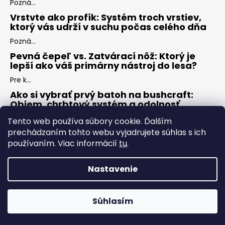
Pozná...
Vrstvte ako profík: Systém troch vrstiev,
ktorý vás udrží v suchu počas celého dňa
Pozná...
Pevná čepeľ vs. Zatvárací nôž: Ktorý je
lepší ako váš primárny nástroj do lesa?
Pre k...
Ako si vybrať prvý batoh na bushcraft:
Objem, chrbtový systém a odolnosť
Keď s...
Tento web používa súbory cookie. Ďalším
prechádzaním tohto webu vyjadrujete súhlas s ich
používaním. Viac informácií
tu
.
ARCHÍV
Nastavenie
Vytvoril Shoptet
Copyright 2026
ZÁLESÁK
. Všetky práva vyhradené.
Upraviť
Súhlasím
nastavenie cookies