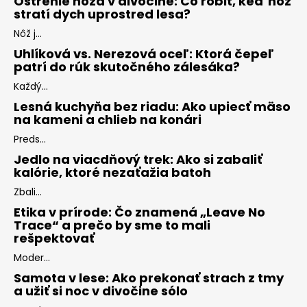
Ostrenie noža v divočine: Čo robiť, keď nôž
stratí dych uprostred lesa?
Nôž j...
Uhlíková vs. Nerezová oceľ: Ktorá čepeľ
patrí do rúk skutočného zálesáka?
Každý...
Lesná kuchyňa bez riadu: Ako upiecť mäso
na kameni a chlieb na konári
Preds...
Jedlo na viacdňový trek: Ako si zabaliť
kalórie, ktoré nezaťažia batoh
Zbali...
Etika v prírode: Čo znamená „Leave No
Trace“ a prečo by sme to mali
rešpektovať
Moder...
Samota v lese: Ako prekonať strach z tmy
a užiť si noc v divočine sólo