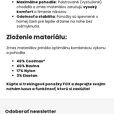
Maximálne pohodlie:
Polstrované (vystužené)
chodidlá a zmes materiálov zaručujú
vysoký
komfort
a tlmenie nárazov.
Odolnosť a stabilita:
Ponožky sú spevnené v
hornej časti pre lepšie držanie na nohe bez
zošmyknutia.
Zloženie materiálu:
Zmes materiálov prináša optimálnu kombináciu výkonu
a pohodlia:
40% Coolmax®
40% Bavlna
17% Nylon
3% Elastan
Kúpte si trekingové ponožky FOX a doprajte svojim
nohám luxus a funkčnosť, ktorú si zaslúžia!
Z
á
Odoberať newsletter