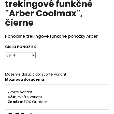
trekingové funkčné
á
"Arber Coolmax",
j
s
čierne
ť
?
Pohodlné trekingové funkčné ponožky Arber
ČÍSLO PONOŽIEK
HĽADAŤ
Môžeme doručiť do:
Zvoľte variant
Možnosti doručenia
O
d
p
Zvoľte variant
Kód:
Zvoľte variant
o
Značka:
FOX Outdoor
r
ú