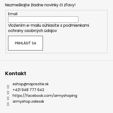
p
Nezmeškajte žiadne novinky či zľavy!
ä
t
Email
i
Vložením e-mailu súhlasíte s
podmienkami
e
ochrany osobných údajov
PRIHLÁSIŤ SA
Kontakt
eshop
@
naprezitie.sk
+421 948 777 642
https://facebook.com/armyshoping
armyshop.zalesak