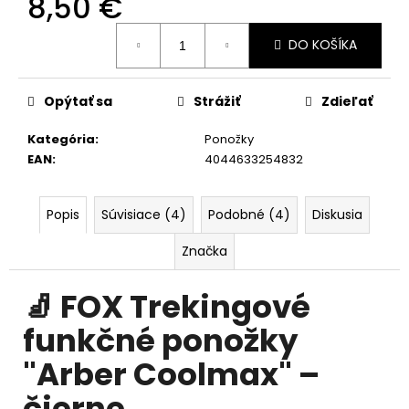
8,50 €
č
a
Jednotková
m
DO KOŠÍKA
cena:
e
Opýtať sa
Strážiť
Zdieľať
Kategória
:
Ponožky
EAN
:
4044633254832
Popis
Súvisiace (4)
Podobné (4)
Diskusia
Značka
🧦 FOX Trekingové
funkčné ponožky
"Arber Coolmax" –
čierne