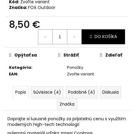
č
Kód:
Zvoľte variant
a
Značka:
FOX Outdoor
m
e
8,50 €
Jednotková
DO KOŠÍKA
cena:
Opýtať sa
Strážiť
Zdieľať
Kategória
:
Ponožky
EAN
:
Zvoľte variant
Popis
Súvisiace (4)
Podobné (4)
Diskusia
Značka
Doprajte si luxusné ponožky za prijatelnú cenu s využitim
moderných high-tech technologií
príjemný materiál vďaka zmesi Coolmax