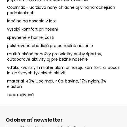
Coolmax - udržiava nohy chladné aj v najnáročnejších
podmienkach
ideálne na nosenie v lete
vysoký komfort pri nosení
spevnené v hornej časti
polstrované chodidlá pre pohodlné nosonie
multifunkčné ponožky pre všetky druhy športov,
outdoorové aktivity aj pre bežné nosenie
vďaka kvalitným materiálom prinášajú komfort aj počas
intenzívnych fyzických aktivít
materiál: 40% Coolmax, 40% bavlna, 17% nylon, 3%
elastan
farba: olivová
Z
á
Odoberať newsletter
p