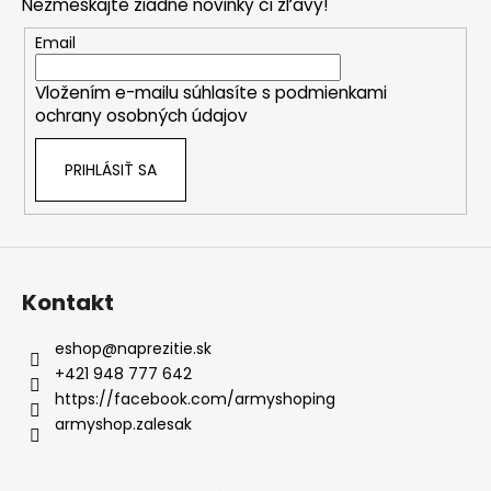
Nezmeškajte žiadne novinky či zľavy!
ä
t
Email
i
Vložením e-mailu súhlasíte s
podmienkami
e
ochrany osobných údajov
PRIHLÁSIŤ SA
Kontakt
eshop
@
naprezitie.sk
+421 948 777 642
https://facebook.com/armyshoping
armyshop.zalesak