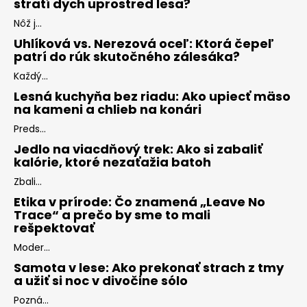
stratí dych uprostred lesa?
Nôž j...
Uhlíková vs. Nerezová oceľ: Ktorá čepeľ
patrí do rúk skutočného zálesáka?
Každý...
Lesná kuchyňa bez riadu: Ako upiecť mäso
na kameni a chlieb na konári
Preds...
Jedlo na viacdňový trek: Ako si zabaliť
kalórie, ktoré nezaťažia batoh
Zbali...
Etika v prírode: Čo znamená „Leave No
Trace“ a prečo by sme to mali
rešpektovať
Moder...
Samota v lese: Ako prekonať strach z tmy
a užiť si noc v divočine sólo
Pozná...