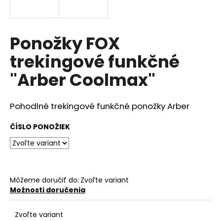
á
j
s
Ponožky FOX
ť
trekingové funkčné
?
"Arber Coolmax"
Pohodlné trekingové funkčné ponožky Arber
HĽADAŤ
ČÍSLO PONOŽIEK
O
d
p
Môžeme doručiť do:
Zvoľte variant
o
Možnosti doručenia
r
ú
Zvoľte variant