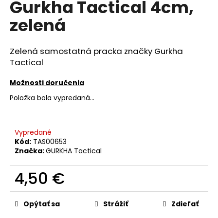
Gurkha Tactical 4cm,
á
zelená
j
s
ť
Zelená samostatná pracka značky Gurkha
?
Tactical
Možnosti doručenia
Položka bola vypredaná…
HĽADAŤ
Vypredané
Kód:
TAS00653
Značka:
GURKHA Tactical
O
d
4,50 €
p
o
Jednotková
r
cena:
Opýtať sa
Strážiť
Zdieľať
ú