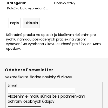
č
Kategória
:
Opasky, traky
a
Položka bola vypredaná…
m
e
Popis
Diskusia
Náhradná pracka na opasok je ideálnym riešením pre
rýchlu náhradu poškodených praciek na vašom
vybavení. Je vyrobená z kovu a určená pre šírky do 4cm
opaskov.
Z
á
Odoberať newsletter
p
Nezmeškajte žiadne novinky či zľavy!
ä
t
Email
i
Vložením e-mailu súhlasíte s
podmienkami
e
ochrany osobných údajov