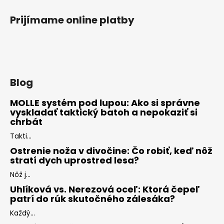
Prijímame online platby
Blog
MOLLE systém pod lupou: Ako si správne
vyskladať taktický batoh a nepokaziť si
chrbát
Takti...
Ostrenie noža v divočine: Čo robiť, keď nôž
stratí dych uprostred lesa?
Nôž j...
Uhlíková vs. Nerezová oceľ: Ktorá čepeľ
patrí do rúk skutočného zálesáka?
Každý...