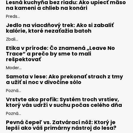
Lesná kuchyňa bez riadu: Ako upiecť mäso
na kameni a chlieb na konári
Preds...
Jedlo na viacdňový trek: Ako si zabaliť
kalórie, ktoré nezaťažia batoh
Zbali...
Etika v prírode: Čo znamená „Leave No
Trace“ a prečo by sme to mali
rešpektovať
Moder...
Samota v lese: Ako prekonať strach z tmy
a užiť si noc v divočine sólo
Pozná...
Vrstvte ako profík: Systém troch vrstiev,
ktorý vás udrží v suchu počas celého dňa
Pozná...
Pevná čepeľ vs. Zatvárací nôž: Ktorý je
lepší ako váš primárny nástroj do lesa?