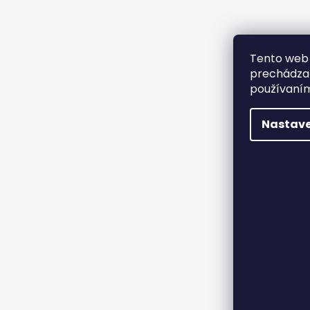
Tento web 
prechádzan
používaním
Nastave