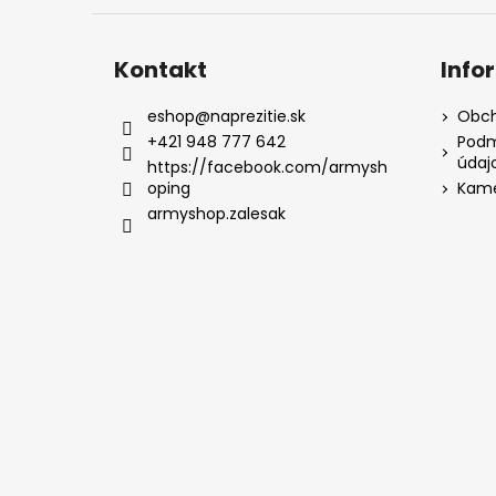
Kontakt
Info
eshop
@
naprezitie.sk
Obch
+421 948 777 642
Podm
údaj
https://facebook.com/armysh
oping
Kame
armyshop.zalesak