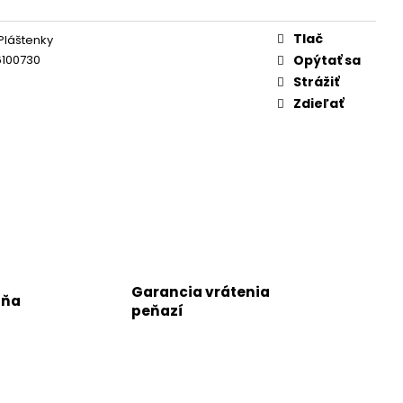
Tlač
Pláštenky
6100730
Opýtať sa
Strážiť
Zdieľať
Garancia vrátenia
jňa
peňazí