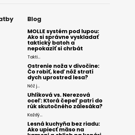
latby
Blog
MOLLE systém pod lupou:
Ako si správne vyskladať
taktický batoh a
nepokaziť si chrbát
Takti...
Ostrenie noža v divočine:
Čo robiť, keď nôž stratí
dych uprostred lesa?
Nôž j...
Uhlíková vs. Nerezová
oceľ: Ktorá čepeľ patrí do
rúk skutočného zálesáka?
Každý...
Lesná kuchyňa bez riadu:
Ako upiecť mäso na