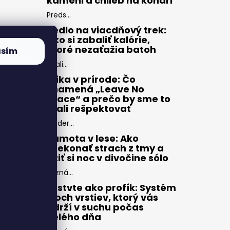
kameni a chlieb na konári
Preds...
Jedlo na viacdňový trek:
Ako si zabaliť kalórie,
ktoré nezaťažia batoh
asím
Zbali...
Etika v prírode: Čo
znamená „Leave No
Trace“ a prečo by sme to
mali rešpektovať
Moder...
Samota v lese: Ako
prekonať strach z tmy a
užiť si noc v divočine sólo
Pozná...
Vrstvte ako profík: Systém
troch vrstiev, ktorý vás
udrží v suchu počas
celého dňa