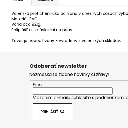
Vojenská protichemická ochrana v dnešných časoch výborn
Materiál: PVC
Váha cca 921g.
Pršiplášť aj s návlekmi na nohy.
Tovar je nepoužívaný - vyradený z vojenských skladov.
Z
á
Odoberať newsletter
p
Nezmeškajte žiadne novinky či zľavy!
ä
t
Email
i
Vložením e-mailu súhlasíte s
podmienkami o
e
PRIHLÁSIŤ SA