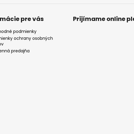
rmácie pre vás
Prijímame online p
odné podmienky
ienky ochrany osobných
ov
nná predajňa