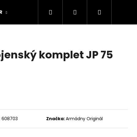
Hľadať
Prihlásenie
Nákupný
R
ARMY ORIGINAL
Kamenná predajňa
košík
ojenský komplet JP 75
:
608703
Značka:
Armádny Originál