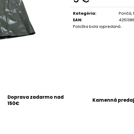
Jednotková
cena:
Kategória
:
Pončá, 
EAN
:
425138
Položka bola vypredaná…
Doprava zadarmo nad
Kamenná preda
150€