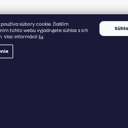
používa súbory cookie. Ďalším
Súhl
ím tohto webu vyjadrujete súhlas s ich
. Viac informácií
tu
.
nie