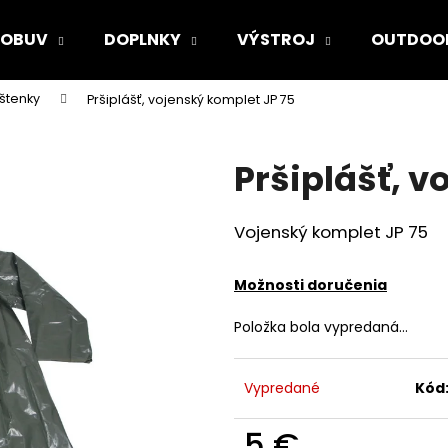
OBUV
DOPLNKY
VÝSTROJ
OUTDOO
štenky
Pršiplášť, vojenský komplet JP 75
Čo potrebujete nájsť?
Pršiplášť, v
HĽADAŤ
Vojenský komplet JP 75
Odporúčame
Možnosti doručenia
Položka bola vypredaná…
Vypredané
Kód
5 €