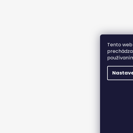
Tento web 
prechádzan
používaním
Nastave