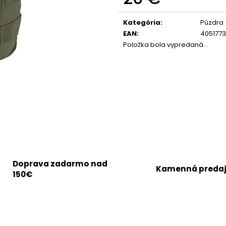
Jednotková
cena:
Kategória
:
Púzdra
EAN
:
405177
Položka bola vypredaná…
Doprava zadarmo nad
Kamenná preda
150€