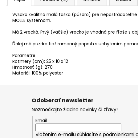
Vysoko kvalitná malá taška (púzdro) pre nepostrádateľné 
MOLLE systémom.
Má 2 vrecká. Prvý (väčšie) vrecko je vhodná pre fľaše s ob
Ďalej má puzdro tiež ramenný popruh s uchytením pomoc
Parametre
Rozmery (cm): 25 x 10 x 12
Hmotnosť (g): 270
Materiál: 100% polyester
Z
á
Odoberať newsletter
p
Nezmeškajte žiadne novinky či zľavy!
ä
t
Email
i
Vložením e-mailu súhlasíte s
podmienkami o
e