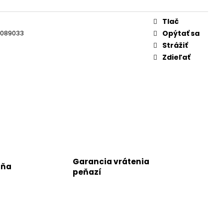
Tlač
3089033
Opýtať sa
Strážiť
Zdieľať
Garancia vrátenia
jňa
peňazí