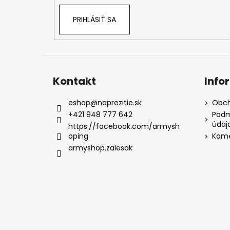
PRIHLÁSIŤ SA
Kontakt
Info
eshop
@
naprezitie.sk
Obch
+421 948 777 642
Podm
údaj
https://facebook.com/armysh
oping
Kame
armyshop.zalesak