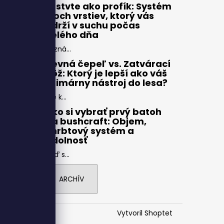
Vrstvte ako profík: Systém
troch vrstiev, ktorý vás
udrží v suchu počas
celého dňa
Pozná...
Pevná čepeľ vs. Zatvárací
nôž: Ktorý je lepší ako váš
primárny nástroj do lesa?
Pre k...
Ako si vybrať prvý batoh
na bushcraft: Objem,
chrbtový systém a
odolnosť
Keď s...
ARCHÍV
Vytvoril Shoptet