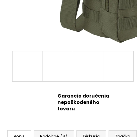
Garancia doručenia
nepoškodeného
tovaru
Popis
Podobné (4)
Diskusia
Značka