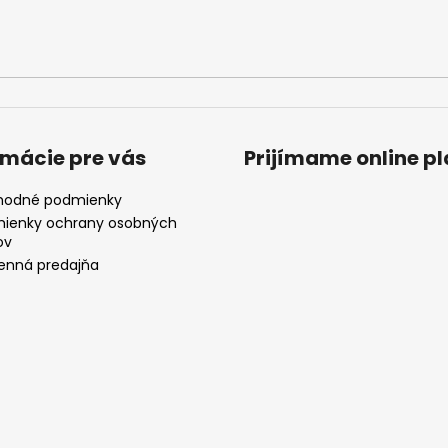
rmácie pre vás
Prijímame online p
odné podmienky
ienky ochrany osobných
ov
nná predajňa