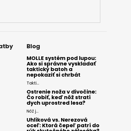
latby
Blog
MOLLE systém pod lupou:
Ako si správne vyskladať
taktický batoh a
nepokaziť si chrbát
Takti...
Ostrenie noža v divočine:
Čo robiť, keď nôž stratí
dych uprostred lesa?
Nôž j...
Uhlíková vs. Nerezová
oceľ: Ktorá čepeľ patrí do
rúk skutočného zálesáka?