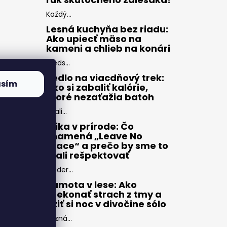
Každý...
Lesná kuchyňa bez riadu:
Ako upiecť mäso na
kameni a chlieb na konári
Preds...
Jedlo na viacdňový trek:
asím
Ako si zabaliť kalórie,
ktoré nezaťažia batoh
Zbali...
Etika v prírode: Čo
znamená „Leave No
Trace“ a prečo by sme to
mali rešpektovať
Moder...
Samota v lese: Ako
prekonať strach z tmy a
užiť si noc v divočine sólo
Pozná...