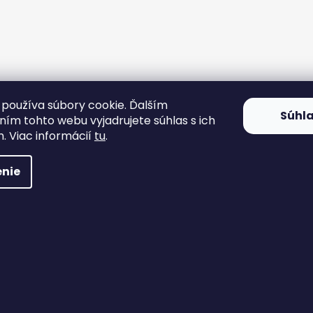
používa súbory cookie. Ďalším
Súhl
ím tohto webu vyjadrujete súhlas s ich
. Viac informácií
tu
.
nie