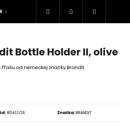
Hľadať
Prihlásenie
Nákupný
R
ARMY ORIGINAL
Kamenná predajňa
košík
t Bottle Holder II, olive
a fľašu od nemeckej značky Brandit
ód:
8041.1.OS
Značka:
BRANDIT