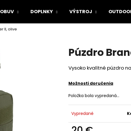
OBUV
DOPLNKY
VÝSTROJ
OUTDOO
 II, olive
Čo potrebujete nájsť?
Púzdro Brandi
HĽADAŤ
Vysoko kvalitné púzdro n
Odporúčame
Možnosti doručenia
Položka bola vypredaná…
Vypredané
K
20 €