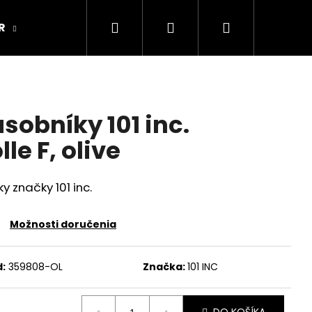
Hľadať
Prihlásenie
Nákupný
R
ARMY ORIGINAL
Kamenná predajňa
košík
sobníky 101 inc.
le F, olive
y značky 101 inc.
Možnosti doručenia
:
359808-OL
Značka:
101 INC