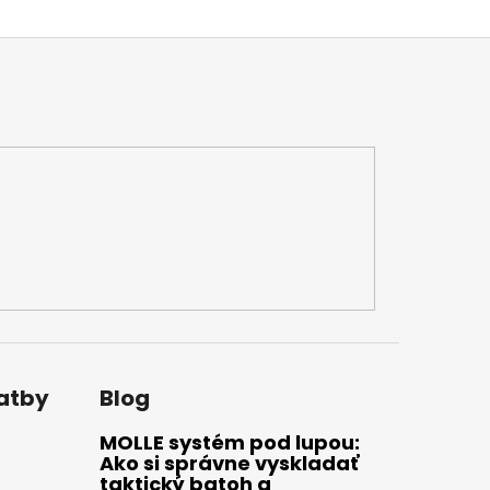
latby
Blog
MOLLE systém pod lupou:
Ako si správne vyskladať
taktický batoh a