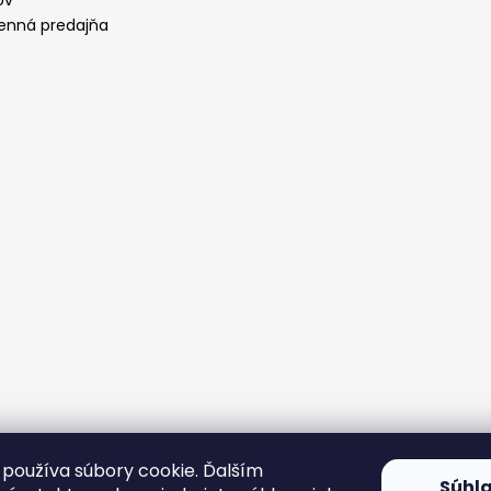
ov
nná predajňa
používa súbory cookie. Ďalším
Súhl