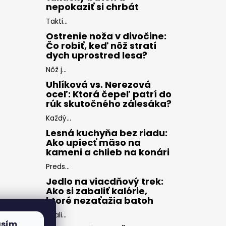
nepokaziť si chrbát
Takti...
Ostrenie noža v divočine:
Čo robiť, keď nôž stratí
dych uprostred lesa?
Nôž j...
Uhlíková vs. Nerezová
oceľ: Ktorá čepeľ patrí do
rúk skutočného zálesáka?
Každý...
Lesná kuchyňa bez riadu:
Ako upiecť mäso na
kameni a chlieb na konári
Preds...
Jedlo na viacdňový trek:
Ako si zabaliť kalórie,
ktoré nezaťažia batoh
Zbali...
asím