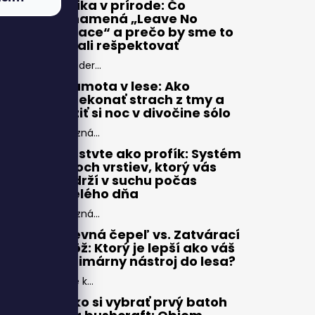
Etika v prírode: Čo
znamená „Leave No
Trace“ a prečo by sme to
mali rešpektovať
Moder...
Samota v lese: Ako
prekonať strach z tmy a
užiť si noc v divočine sólo
Pozná...
Vrstvte ako profík: Systém
troch vrstiev, ktorý vás
udrží v suchu počas
celého dňa
Pozná...
Pevná čepeľ vs. Zatvárací
nôž: Ktorý je lepší ako váš
primárny nástroj do lesa?
Pre k...
Ako si vybrať prvý batoh