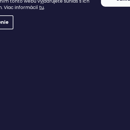
ím tohto webu vyjadrujete súhlas s ich
. Viac informácií
tu
.
nie