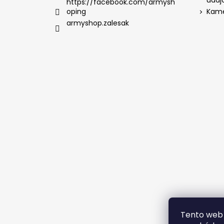
údaj
https://facebook.com/armysh
oping
Kame
armyshop.zalesak
Tento web 