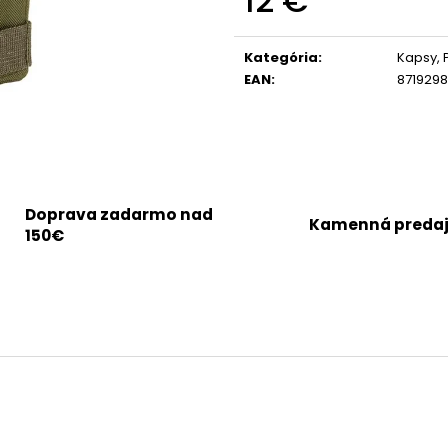
12 €
Jednotková
cena:
Kategória
:
Kapsy, 
EAN
:
871929
Doprava zadarmo nad
Kamenná preda
150€