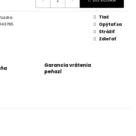
DO KOŠÍKA
Tlač
Púzdra
8143765
Opýtať sa
Strážiť
Zdieľať
Garancia vrátenia
jňa
peňazí