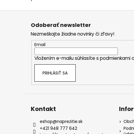
Z
á
Odoberať newsletter
p
Nezmeškajte žiadne novinky či zľavy!
ä
t
Email
i
Vložením e-mailu súhlasíte s
podmienkami o
e
PRIHLÁSIŤ SA
Kontakt
Info
eshop
@
naprezitie.sk
Obch
+421 948 777 642
Podm