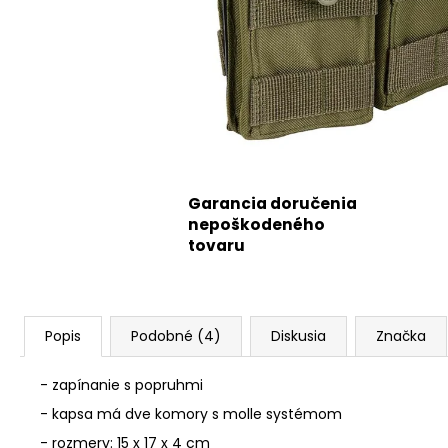
Garancia doručenia
nepoškodeného
tovaru
Popis
Podobné (4)
Diskusia
Značka
- zapínanie s popruhmi
- kapsa má dve komory s molle systémom
- rozmery: 15 x 17 x 4 cm