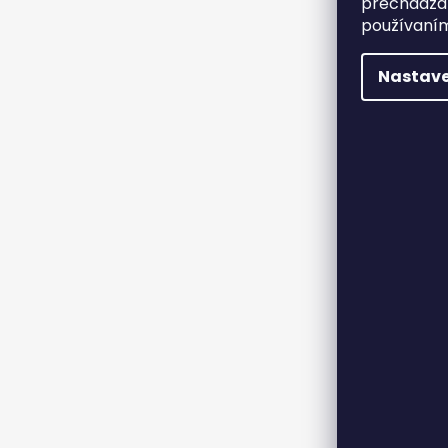
prechádzan
používaním
Nastave