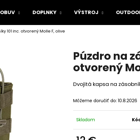
OBUV
DOPLNKY
VÝSTROJ
OUTDOO
y 101 inc. otvorený Molle F, olive
Čo potrebujete nájsť?
Púzdro na zá
HĽADAŤ
otvorený Mol
Dvojitá kapsa na zásobník
Odporúčame
Môžeme doručiť do:
10.8.2026
Skladom
Kód