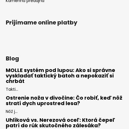
Kamenná predajňa
Prijímame online platby
Blog
MOLLE systém pod lupou: Ako si správne
vyskladať taktický batoh a nepokaziť si
chrbát
Takti...
Ostrenie noža v divočine: Čo robiť, keď nôž
stratí dych uprostred lesa?
Nôž j...
Uhlíková vs. Nerezová oceľ: Ktorá čepeľ
patrí do rúk skutočného zálesáka?