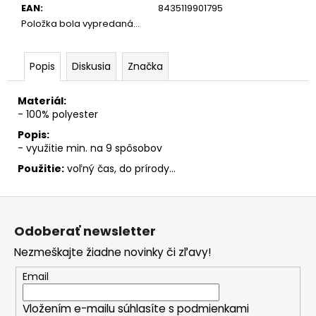
č
EAN
:
8435119901795
a
Položka bola vypredaná…
m
e
Popis
Diskusia
Značka
Materiál:
- 100% polyester
Popis:
- využitie min. na 9 spôsobov
Použitie:
voľný čas, do prírody...
Z
á
Odoberať newsletter
p
Nezmeškajte žiadne novinky či zľavy!
ä
t
Email
i
Vložením e-mailu súhlasíte s
podmienkami
e