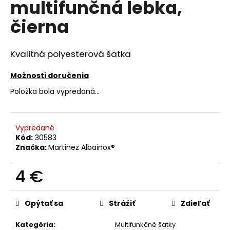
multifunčná lebka,
á
čierna
j
s
ť
Kvalitná polyesterová šatka
?
Možnosti doručenia
Položka bola vypredaná…
HĽADAŤ
Vypredané
Kód:
30583
Značka:
Martinez Albainox®
O
4 €
d
p
Jednotková
o
cena:
Opýtať sa
Strážiť
Zdieľať
r
ú
Kategória
:
Multifunkčné šatky