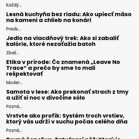
Každý...
Lesná kuchyňa bez riadu: Ako upiecť mäso
na kameni a chlieb na konári
Preds...
Jedlo na viacdňový trek: Ako si zabaliť
kalórie, ktoré nezaťažia batoh
Zbali...
Etika v prírode: Čo znamená „Leave No
Trace“ a prečo by sme to mali
rešpektovať
Moder...
Samota v lese: Ako prekonať strach z tmy
a užiť si noc v divočine sólo
Pozná...
Vrstvte ako profík: Systém troch vrstiev,
ktorý vás udrží v suchu počas celého dňa
Pozná...