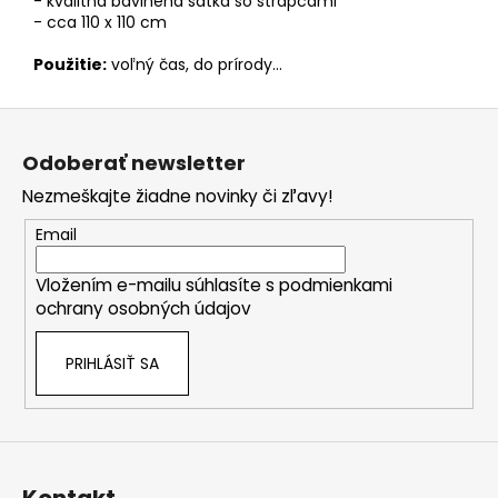
- kvalitná bavlnená šatka so strapcami
- cca 110 x 110 cm
Použitie:
voľný čas, do prírody...
Z
á
Odoberať newsletter
p
Nezmeškajte žiadne novinky či zľavy!
ä
t
Email
i
Vložením e-mailu súhlasíte s
podmienkami
e
ochrany osobných údajov
PRIHLÁSIŤ SA
Kontakt