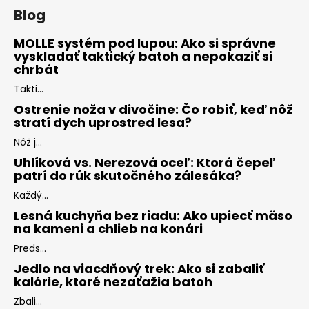
Blog
MOLLE systém pod lupou: Ako si správne
vyskladať taktický batoh a nepokaziť si
chrbát
Takti...
Ostrenie noža v divočine: Čo robiť, keď nôž
stratí dych uprostred lesa?
Nôž j...
Uhlíková vs. Nerezová oceľ: Ktorá čepeľ
patrí do rúk skutočného zálesáka?
Každý...
Lesná kuchyňa bez riadu: Ako upiecť mäso
na kameni a chlieb na konári
Preds...
Jedlo na viacdňový trek: Ako si zabaliť
kalórie, ktoré nezaťažia batoh
Zbali...