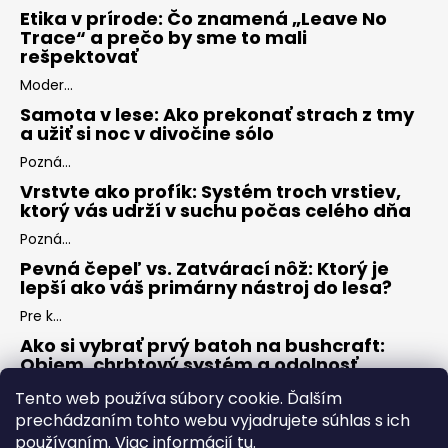
Etika v prírode: Čo znamená „Leave No
Trace“ a prečo by sme to mali
rešpektovať
Moder...
Samota v lese: Ako prekonať strach z tmy
a užiť si noc v divočine sólo
Pozná...
Vrstvte ako profík: Systém troch vrstiev,
ktorý vás udrží v suchu počas celého dňa
Pozná...
Pevná čepeľ vs. Zatvárací nôž: Ktorý je
lepší ako váš primárny nástroj do lesa?
Pre k...
Ako si vybrať prvý batoh na bushcraft:
Objem, chrbtový systém a odolnosť
Keď s...
Tento web používa súbory cookie. Ďalším
prechádzaním tohto webu vyjadrujete súhlas s ich
používaním. Viac informácií
tu
.
ARCHÍV