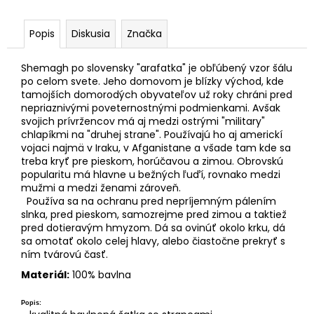
č
a
m
Popis
Diskusia
Značka
e
Shemagh po slovensky "arafatka" je obľúbený vzor šálu
po celom svete. Jeho domovom je blízky východ, kde
tamojších domorodých obyvateľov už roky chráni pred
nepriaznivými poveternostnými podmienkami. Avšak
svojich prívržencov má aj medzi ostrými "military"
chlapíkmi na "druhej strane". Používajú ho aj americkí
vojaci najmä v Iraku, v Afganistane a všade tam kde sa
treba kryť pre pieskom, horúčavou a zimou. Obrovskú
popularitu má hlavne u bežných ľuďí, rovnako medzi
mužmi a medzi ženami zároveň.
Používa sa na ochranu pred nepríjemným pálením
slnka, pred pieskom, samozrejme pred zimou a taktiež
pred dotieravým hmyzom. Dá sa ovinúť okolo krku, dá
sa omotať okolo celej hlavy, alebo čiastočne prekryť s
ním tvárovú časť.
Materiál:
100% bavlna
Popis: