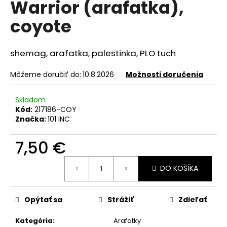
Warrior (arafatka),
á
coyote
j
s
ť
shemag, arafatka, palestinka, PLO tuch
?
Môžeme doručiť do:
10.8.2026
Možnosti doručenia
Skladom
Kód:
217186-COY
HĽADAŤ
Značka:
101 INC
7,50 €
O
Jednotková
DO KOŠÍKA
cena:
d
p
o
Opýtať sa
Strážiť
Zdieľať
r
ú
Kategória
:
Arafatky