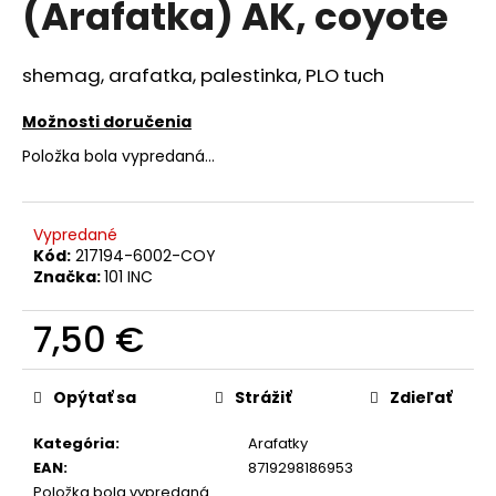
(Arafatka) AK, coyote
á
j
shemag, arafatka, palestinka, PLO tuch
s
ť
Možnosti doručenia
?
Položka bola vypredaná…
Vypredané
Kód:
217194-6002-COY
HĽADAŤ
Značka:
101 INC
7,50 €
O
Jednotková
d
cena:
Opýtať sa
Strážiť
Zdieľať
p
o
Kategória
:
Arafatky
r
EAN
:
8719298186953
ú
Položka bola vypredaná…