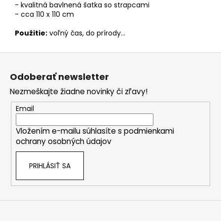
- kvalitná bavlnená šatka so strapcami
- cca 110 x 110 cm
Použitie:
voľný čas, do prírody...
Z
á
Odoberať newsletter
p
Nezmeškajte žiadne novinky či zľavy!
ä
t
Email
i
Vložením e-mailu súhlasíte s
podmienkami
e
ochrany osobných údajov
PRIHLÁSIŤ SA