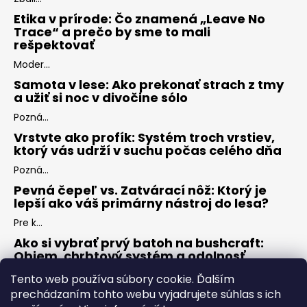
Etika v prírode: Čo znamená „Leave No
Trace“ a prečo by sme to mali
rešpektovať
Moder...
Samota v lese: Ako prekonať strach z tmy
a užiť si noc v divočine sólo
Pozná...
Vrstvte ako profík: Systém troch vrstiev,
ktorý vás udrží v suchu počas celého dňa
Pozná...
Pevná čepeľ vs. Zatvárací nôž: Ktorý je
lepší ako váš primárny nástroj do lesa?
Pre k...
Ako si vybrať prvý batoh na bushcraft:
Objem, chrbtový systém a odolnosť
Keď s...
Tento web používa súbory cookie. Ďalším
prechádzaním tohto webu vyjadrujete súhlas s ich