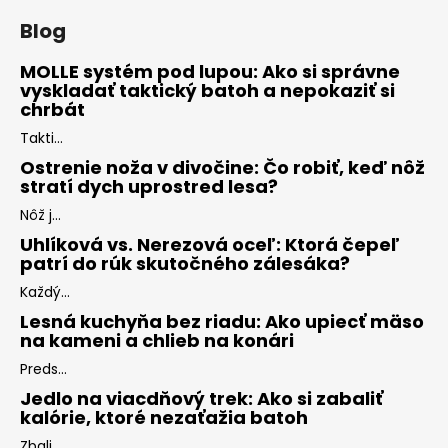
Blog
MOLLE systém pod lupou: Ako si správne
vyskladať taktický batoh a nepokaziť si
chrbát
Takti...
Ostrenie noža v divočine: Čo robiť, keď nôž
stratí dych uprostred lesa?
Nôž j...
Uhlíková vs. Nerezová oceľ: Ktorá čepeľ
patrí do rúk skutočného zálesáka?
Každý...
Lesná kuchyňa bez riadu: Ako upiecť mäso
na kameni a chlieb na konári
Preds...
Jedlo na viacdňový trek: Ako si zabaliť
kalórie, ktoré nezaťažia batoh
Zbali...