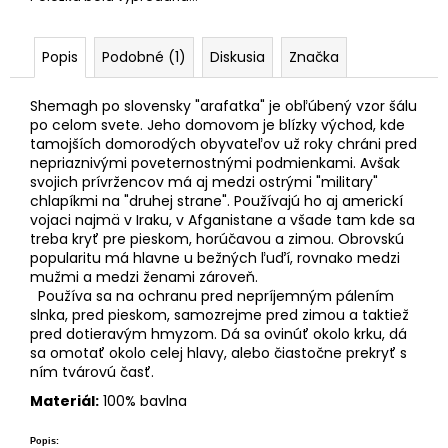
č
a
m
Popis
Podobné (1)
Diskusia
Značka
e
Shemagh po slovensky "arafatka" je obľúbený vzor šálu
po celom svete. Jeho domovom je blízky východ, kde
tamojších domorodých obyvateľov už roky chráni pred
nepriaznivými poveternostnými podmienkami. Avšak
svojich prívržencov má aj medzi ostrými "military"
chlapíkmi na "druhej strane". Používajú ho aj americkí
vojaci najmä v Iraku, v Afganistane a všade tam kde sa
treba kryť pre pieskom, horúčavou a zimou. Obrovskú
popularitu má hlavne u bežných ľuďí, rovnako medzi
mužmi a medzi ženami zároveň.
Používa sa na ochranu pred nepríjemným pálením
slnka, pred pieskom, samozrejme pred zimou a taktiež
pred dotieravým hmyzom. Dá sa ovinúť okolo krku, dá
sa omotať okolo celej hlavy, alebo čiastočne prekryť s
ním tvárovú časť.
Materiál:
100% bavlna
Popis: