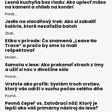
Lesná kuchyňa bez riadu: Ako upiecť mäso
na kameni a chlieb na konári
Preds...
Jedlo na viacdňový trek: Ako si zabaliť
kalórie, ktoré nezaťažia batoh
Zbali...
Etika v prírode: Čo znamená „Leave No
Trace“ a prečo by sme to mali
rešpektovať
Moder...
Samota v lese: Ako prekonať strach z tmy
a užiť si noc v divočine sólo
Pozná...
Vrstvte ako profík: Systém troch vrstiev,
ktorý vás udrží v suchu počas celého dňa
Pozná...
Pevná čepeľ vs. Zatvárací nôž: Ktorý je
lepší ako váš primárny nástroj do lesa?