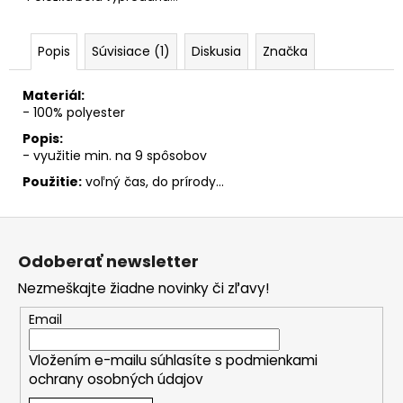
č
a
m
Popis
Súvisiace (1)
Diskusia
Značka
e
Materiál:
- 100% polyester
Popis:
- využitie min. na 9 spôsobov
Použitie:
voľný čas, do prírody...
Z
á
Odoberať newsletter
p
Nezmeškajte žiadne novinky či zľavy!
ä
t
Email
i
Vložením e-mailu súhlasíte s
podmienkami
e
ochrany osobných údajov