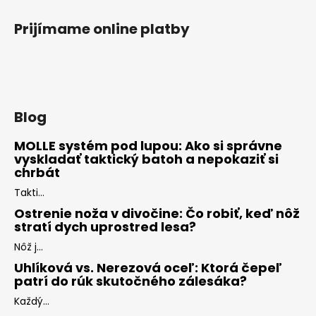
Prijímame online platby
Blog
MOLLE systém pod lupou: Ako si správne
vyskladať taktický batoh a nepokaziť si
chrbát
Takti...
Ostrenie noža v divočine: Čo robiť, keď nôž
stratí dych uprostred lesa?
Nôž j...
Uhlíková vs. Nerezová oceľ: Ktorá čepeľ
patrí do rúk skutočného zálesáka?
Každý...