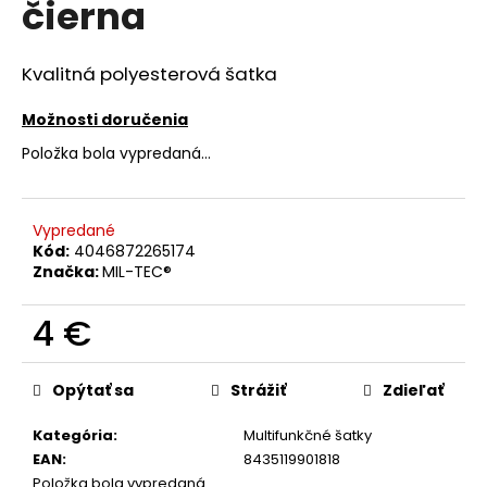
čierna
á
j
Kvalitná polyesterová šatka
s
ť
Možnosti doručenia
?
Položka bola vypredaná…
Vypredané
Kód:
4046872265174
HĽADAŤ
Značka:
MIL-TEC®
4 €
O
Jednotková
d
cena:
Opýtať sa
Strážiť
Zdieľať
p
o
Kategória
:
Multifunkčné šatky
r
EAN
:
8435119901818
ú
Položka bola vypredaná…