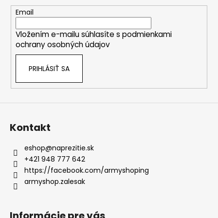
ä
t
Email
i
Vložením e-mailu súhlasíte s
podmienkami
e
ochrany osobných údajov
PRIHLÁSIŤ SA
Kontakt
eshop
@
naprezitie.sk
+421 948 777 642
https://facebook.com/armyshoping
armyshop.zalesak
Informácie pre vás