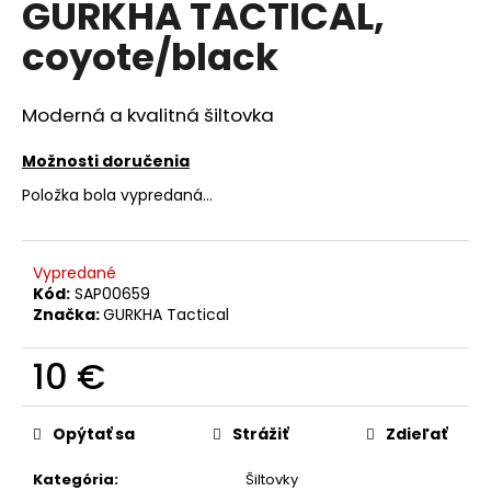
GURKHA TACTICAL,
á
coyote/black
j
s
ť
Moderná a kvalitná šiltovka
?
Možnosti doručenia
Položka bola vypredaná…
HĽADAŤ
Vypredané
Kód:
SAP00659
Značka:
GURKHA Tactical
O
10 €
d
p
Jednotková
o
cena:
Opýtať sa
Strážiť
Zdieľať
r
ú
Kategória
:
Šiltovky