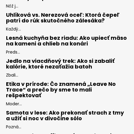
Nôž j...
Uhlíková vs. Nerezová oceľ: Ktorá čepeľ
patrí do rúk skutočného zálesáka?
Každý...
Lesná kuchyňa bez riadu: Ako upiecť mäso
na kameni a chlieb na konári
Preds...
Jedlo na viacdňový trek: Ako si zabaliť
kalórie, ktoré nezaťažia batoh
Zbali...
Etika v prírode: Čo znamená „Leave No
Trace“ a prečo by sme to mali
rešpektovať
Moder...
Samota v lese: Ako prekonať strach z tmy
a užiť si noc v divočine sólo
Pozná...