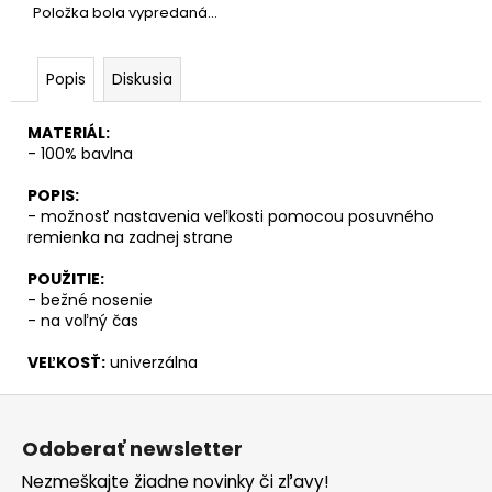
č
Položka bola vypredaná…
a
m
e
Popis
Diskusia
MATERIÁL:
- 100% bavlna
POPIS:
- možnosť nastavenia veľkosti pomocou posuvného
remienka na zadnej strane
POUŽITIE:
- bežné nosenie
- na voľný čas
VEĽKOSŤ:
univerzálna
Z
á
Odoberať newsletter
p
Nezmeškajte žiadne novinky či zľavy!