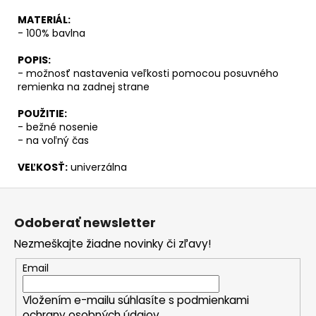
č
a
MATERIÁL:
m
- 100% bavlna
e
POPIS:
- možnosť nastavenia veľkosti pomocou posuvného
remienka na zadnej strane
POUŽITIE:
- bežné nosenie
- na voľný čas
VEĽKOSŤ:
univerzálna
Z
á
Odoberať newsletter
p
Nezmeškajte žiadne novinky či zľavy!
ä
t
Email
i
Vložením e-mailu súhlasíte s
podmienkami
e
ochrany osobných údajov