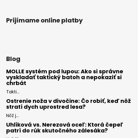
Prijímame online platby
Blog
MOLLE systém pod lupou: Ako si správne
vyskladať taktický batoh a nepokaziť si
chrbát
Takti...
Ostrenie noža v divočine: Čo robiť, keď nôž
stratí dych uprostred lesa?
Nôž j...
Uhlíková vs. Nerezová oceľ: Ktorá čepeľ
patrí do rúk skutočného zálesáka?