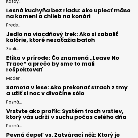
Každý...
Lesná kuchyňa bez riadu: Ako upiecť mäso
na kameni a chlieb na konári
Preds...
Jedlo na viacdňový trek: Ako si zabaliť
kalórie, ktoré nezaťažia batoh
Zbali...
Etika v prírode: Čo znamená „Leave No
Trace“ a prečo by sme to mali
rešpektovať
Moder...
Samota v lese: Ako prekonať strach z tmy
a užiť si noc v divočine sólo
Pozná...
Vrstvte ako profík: Systém troch vrstiev,
ktorý vás udrží v suchu počas celého dňa
Pozná...
Pevná čepeľ vs. Zatvárací nôž: Ktorý je