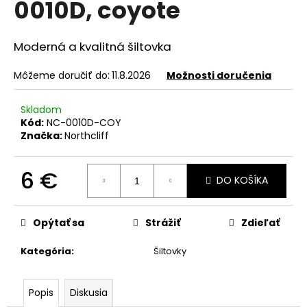
0010D, coyote
á
j
Moderná a kvalitná šiltovka
s
ť
Môžeme doručiť do:
11.8.2026
Možnosti doručenia
?
Skladom
Kód:
NC-0010D-COY
Značka:
Northcliff
HĽADAŤ
6 €
DO KOŠÍKA
Jednotková
cena:
O
Opýtať sa
Strážiť
Zdieľať
d
p
Kategória
:
Šiltovky
o
r
ú
Popis
Diskusia