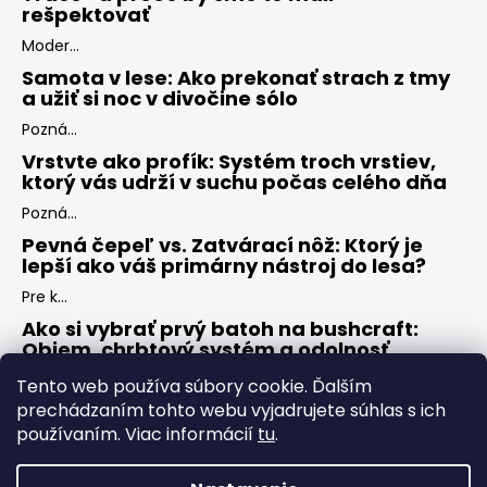
rešpektovať
Moder...
Samota v lese: Ako prekonať strach z tmy
a užiť si noc v divočine sólo
Pozná...
Vrstvte ako profík: Systém troch vrstiev,
ktorý vás udrží v suchu počas celého dňa
Pozná...
Pevná čepeľ vs. Zatvárací nôž: Ktorý je
lepší ako váš primárny nástroj do lesa?
Pre k...
Ako si vybrať prvý batoh na bushcraft:
Objem, chrbtový systém a odolnosť
Keď s...
Tento web používa súbory cookie. Ďalším
prechádzaním tohto webu vyjadrujete súhlas s ich
používaním. Viac informácií
tu
.
ARCHÍV