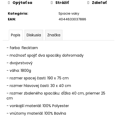
č
Opýtať sa
Strážiť
Zdieľať
a
m
Kategória
:
Spacie vaky
e
EAN
:
4044633037886
Popis
Diskusia
Značka
- farba: flecktarn
- možnosť spojiť dva spacáky dohromady
- dvojvrstvový
- váha: 1800g
- rozmer spacej časti: 190 x 75 cm
- rozmer hlavovej časti: 30 x 40 cm
- rozmer zbaleného spacáku: dĺžka 40 cm, priemer 25
cm
- vonkajší materiál: 100% Polyester
- vnútorny materiál: 100% Bavlna