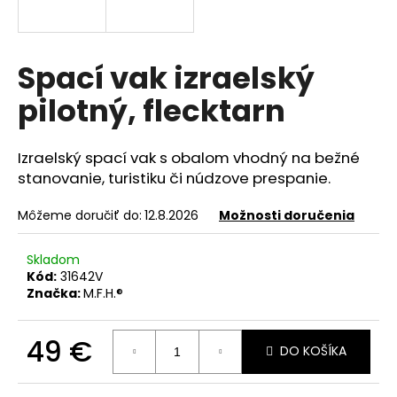
á
j
s
Spací vak izraelský
ť
pilotný, flecktarn
?
Izraelský spací vak s obalom vhodný na bežné
stanovanie, turistiku či núdzove prespanie.
HĽADAŤ
Môžeme doručiť do:
12.8.2026
Možnosti doručenia
Skladom
Kód:
31642V
O
Značka:
M.F.H.®
d
p
o
49 €
DO KOŠÍKA
r
Jednotková
ú
cena: