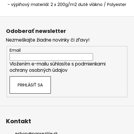
- výplňový materiál: 2 x 200g/m2 duté vlákno / Polyester
Z
á
Odoberať newsletter
p
Nezmeškajte žiadne novinky či zľavy!
ä
t
Email
i
Vložením e-mailu súhlasíte s
podmienkami
e
ochrany osobných údajov
PRIHLÁSIŤ SA
Kontakt
eshop
@
naprezitie.sk