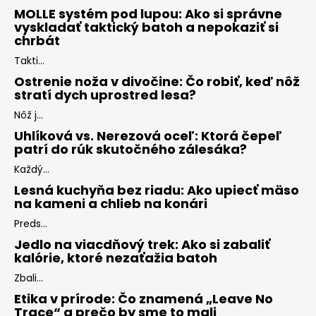
MOLLE systém pod lupou: Ako si správne
vyskladať taktický batoh a nepokaziť si
chrbát
Takti...
Ostrenie noža v divočine: Čo robiť, keď nôž
stratí dych uprostred lesa?
Nôž j...
Uhlíková vs. Nerezová oceľ: Ktorá čepeľ
patrí do rúk skutočného zálesáka?
Každý...
Lesná kuchyňa bez riadu: Ako upiecť mäso
na kameni a chlieb na konári
Preds...
Jedlo na viacdňový trek: Ako si zabaliť
kalórie, ktoré nezaťažia batoh
Zbali...
Etika v prírode: Čo znamená „Leave No
Trace“ a prečo by sme to mali