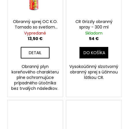
č
a
m
e
Obranný sprej OC K.O.
CR Grizzly obranný
Tornado so svetlom,
spray - 300 ml
50 ml
Vypredané
Skladom
13,50 €
54 €
DETAIL
DO KOŠÍKA
Obranný plyn
Vysokoúčinný slzotvorný
koreňového charakteru
obranný sprej s účinnou
plne ochromujúce
látkou CR.
prípadného útočníka
bez trvalých následkov.