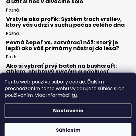
a užiť si noc v divočine sólo
Pozná...
Vrstvte ako profík: Systém troch vrstiev,
ktorý vás udrží v suchu počas celého dňa
Pozná...
Pevná čepeľ vs. Zatvárací nôž: Ktorý je
lepší ako váš primárny nástroj do lesa?
Pre k...
Ako si vybrať prvý batoh na bushcraft:
Objem, chrbtový systém a odolnosť
Keď s...
Tento web používa súbory cookie. Ďalším
prechádzaním tohto webu vyjadrujete súhlas s ich
používaním. Viac informácií
tu
.
ARCHÍV
Nastavenie
Vytvoril Shoptet
Copyright 2026
ZÁLESÁK
. Všetky práva vyhradené.
Upraviť
Súhlasím
nastavenie cookies