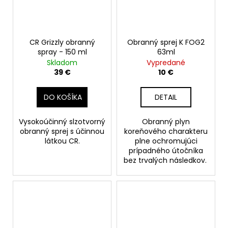
CR Grizzly obranný
Obranný sprej K FOG2
spray - 150 ml
63ml
Skladom
Vypredané
39 €
10 €
DO KOŠÍKA
DETAIL
Vysokoúčinný slzotvorný
Obranný plyn
obranný sprej s účinnou
koreňového charakteru
látkou CR.
plne ochromujúci
prípadného útočníka
bez trvalých následkov.