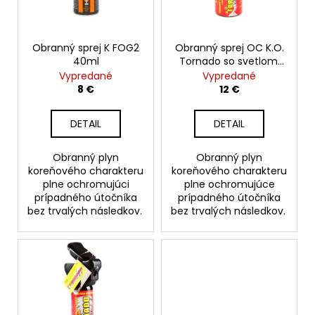
p
t
á
r
o
j
o
Obranný sprej K FOG2
Obranný sprej OC K.O.
v
s
40ml
Tornado so svetlom,
d
ť
40 ml
Vypredané
Vypredané
u
?
8 €
12 €
k
t
DETAIL
DETAIL
o
v
Obranný plyn
Obranný plyn
HĽADAŤ
koreňového charakteru
koreňového charakteru
plne ochromujúci
plne ochromujúce
prípadného útočníka
prípadného útočníka
bez trvalých následkov.
bez trvalých následkov.
O
d
p
o
r
ú