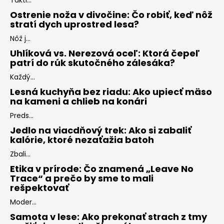
Ostrenie noža v divočine: Čo robiť, keď nôž
stratí dych uprostred lesa?
Nôž j...
Uhlíková vs. Nerezová oceľ: Ktorá čepeľ
patrí do rúk skutočného zálesáka?
Každý...
Lesná kuchyňa bez riadu: Ako upiecť mäso
na kameni a chlieb na konári
Preds...
Jedlo na viacdňový trek: Ako si zabaliť
kalórie, ktoré nezaťažia batoh
Zbali...
Etika v prírode: Čo znamená „Leave No
Trace“ a prečo by sme to mali
rešpektovať
Moder...
Samota v lese: Ako prekonať strach z tmy