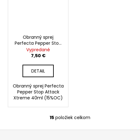
Obranný sprej
Perfecta Pepper Stop
Attack Xtreme 40ml
Vypredané
(15%OC)
7,50 €
DETAIL
Obranný sprej Perfecta
Pepper Stop Attack
Xtreme 40ml (15%OC)
15
položiek celkom
O
v
Z
l