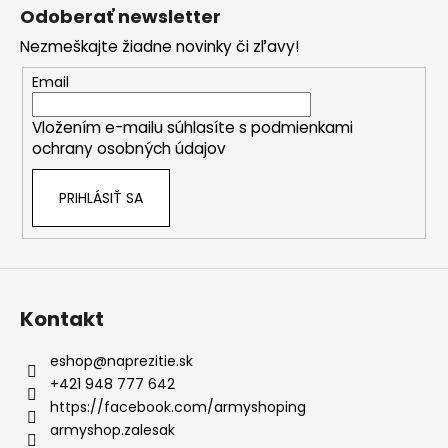
á
á
Odoberať newsletter
d
p
a
Nezmeškajte žiadne novinky či zľavy!
ä
c
t
Email
i
i
e
Vložením e-mailu súhlasíte s
podmienkami
e
p
ochrany osobných údajov
r
v
PRIHLÁSIŤ SA
k
y
v
ý
p
i
Kontakt
s
u
eshop
@
naprezitie.sk
+421 948 777 642
https://facebook.com/armyshoping
armyshop.zalesak