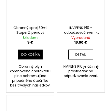
Obranný sprej 50ml
INVIFENS P10 -
Stoper2, penový
odpudzovač zveri -
sprej 200ml
Skladom
Vypredané
9 €
16,50 €
DO KOŠÍKA
DETAIL
Obranný plyn
INVIFENS P10 je účinný
koreňového charakteru
prostriedok na
plne ochromujúce
odpudzovanie zveri.
prípadného útočníka
bez trvalých následkov.