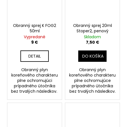
Obranný sprej K FOG2
Obranný sprej 20ml
50ml
Stoper2, penový
Vypredané
Skladom
9 €
7,50 €
DETAIL
DO KOŠÍKA
Obranný plyn
Obranný plyn
koreňového charakteru
koreňového charakteru
plne ochromujúci
plne ochromujúce
prípadného útočníka
prípadného útočníka
bez trvalých následkov.
bez trvalých následkov.