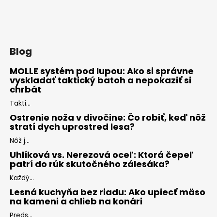
Blog
MOLLE systém pod lupou: Ako si správne
vyskladať taktický batoh a nepokaziť si
chrbát
Takti...
Ostrenie noža v divočine: Čo robiť, keď nôž
stratí dych uprostred lesa?
Nôž j...
Uhlíková vs. Nerezová oceľ: Ktorá čepeľ
patrí do rúk skutočného zálesáka?
Každý...
Lesná kuchyňa bez riadu: Ako upiecť mäso
na kameni a chlieb na konári
Preds...