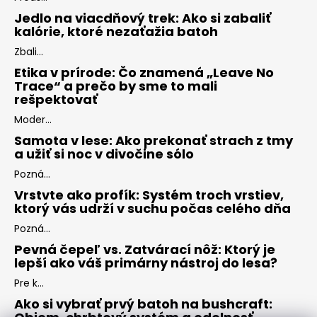
Jedlo na viacdňový trek: Ako si zabaliť
kalórie, ktoré nezaťažia batoh
Zbali...
Etika v prírode: Čo znamená „Leave No
Trace“ a prečo by sme to mali
rešpektovať
Moder...
Samota v lese: Ako prekonať strach z tmy
a užiť si noc v divočine sólo
Pozná...
Vrstvte ako profík: Systém troch vrstiev,
ktorý vás udrží v suchu počas celého dňa
Pozná...
Pevná čepeľ vs. Zatvárací nôž: Ktorý je
lepší ako váš primárny nástroj do lesa?
Pre k...
Ako si vybrať prvý batoh na bushcraft: