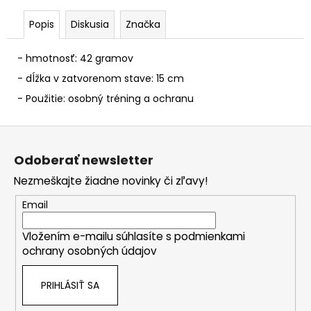
č
a
Popis
Diskusia
Značka
m
e
- hmotnosť: 42 gramov
- dĺžka v zatvorenom stave: 15 cm
- Použitie: osobný tréning a ochranu
Z
á
Odoberať newsletter
p
Nezmeškajte žiadne novinky či zľavy!
ä
t
Email
i
Vložením e-mailu súhlasíte s
podmienkami
e
ochrany osobných údajov
PRIHLÁSIŤ SA