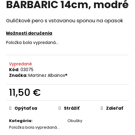
BARBARIC 14cm, modré
á
j
Guličkové pero s vstavanou sponou na opasok
s
ť
Možnosti doručenia
?
Položka bola vypredaná…
Vypredané
Kód:
03075
HĽADAŤ
Značka:
Martinez Albainox®
11,50 €
O
Jednotková
d
cena:
Opýtať sa
Strážiť
Zdieľať
p
o
Kategória
:
Obušky
r
Položka bola vypredaná…
ú