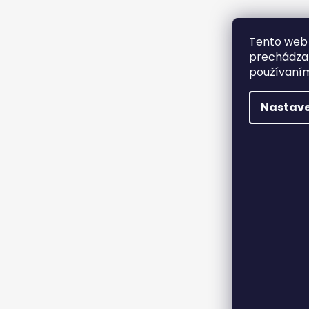
Tento web 
prechádzan
používaním
Nastave