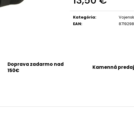
13,50 €
Jednotková
cena:
Kategória
:
Vojens
EAN
:
8719298
Doprava zadarmo nad
Kamenná preda
150€