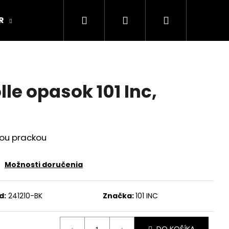
Hľadať
Prihlásenie
Nákupný
R
ARMY ORIGINAL
Kamenná predajňa
košík
le opasok 101 Inc,
vou prackou
Možnosti doručenia
d:
241210-BK
Značka:
101 INC