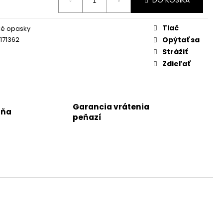
DO KOŠÍKA
Tlač
ké opasky
171362
Opýtať sa
Strážiť
Zdieľať
Garancia vrátenia
jňa
peňazí