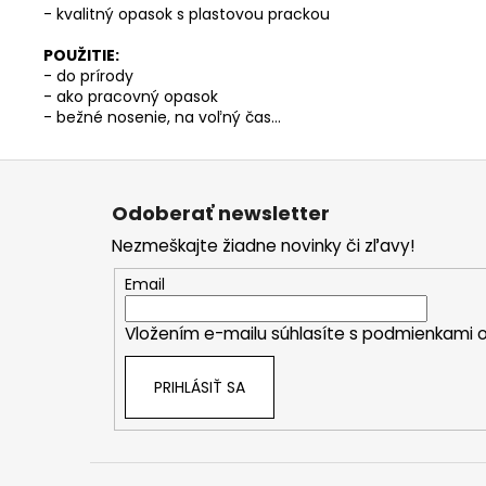
- kvalitný opasok s plastovou prackou
POUŽITIE:
- do prírody
- ako pracovný opasok
- bežné nosenie, na voľný čas…
Z
á
Odoberať newsletter
p
Nezmeškajte žiadne novinky či zľavy!
ä
t
Email
i
Vložením e-mailu súhlasíte s
podmienkami o
e
PRIHLÁSIŤ SA