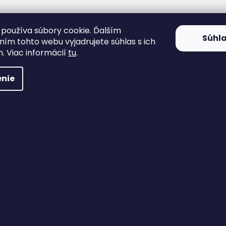
používa súbory cookie. Ďalším
Súhl
ím tohto webu vyjadrujete súhlas s ich
. Viac informácií
tu
.
nie