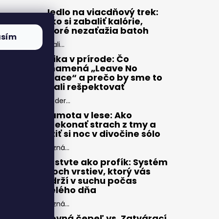
Jedlo na viacdňový trek:
Ako si zabaliť kalórie,
ktoré nezaťažia batoh
asím
Zbali...
Etika v prírode: Čo
znamená „Leave No
Trace“ a prečo by sme to
mali rešpektovať
Moder...
Samota v lese: Ako
prekonať strach z tmy a
užiť si noc v divočine sólo
Pozná...
Vrstvte ako profík: Systém
troch vrstiev, ktorý vás
udrží v suchu počas
celého dňa
Pozná...
Pevná čepeľ vs. Zatvárací