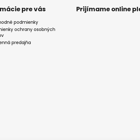
rmácie pre vás
Prijímame online p
odné podmienky
ienky ochrany osobných
ov
nná predajňa