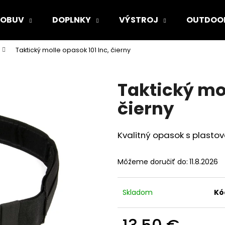
OBUV
DOPLNKY
VÝSTROJ
OUTDOO
Taktický molle opasok 101 Inc, čierny
Čo potrebujete nájsť?
Taktický mol
HĽADAŤ
čierny
Kvalitný opasok s plasto
Odporúčame
Môžeme doručiť do:
11.8.2026
Skladom
Kó