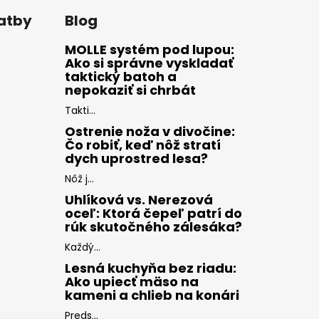
latby
Blog
MOLLE systém pod lupou:
Ako si správne vyskladať
taktický batoh a
nepokaziť si chrbát
Takti...
Ostrenie noža v divočine:
Čo robiť, keď nôž stratí
dych uprostred lesa?
Nôž j...
Uhlíková vs. Nerezová
oceľ: Ktorá čepeľ patrí do
rúk skutočného zálesáka?
Každý...
Lesná kuchyňa bez riadu:
Ako upiecť mäso na
kameni a chlieb na konári
Preds...