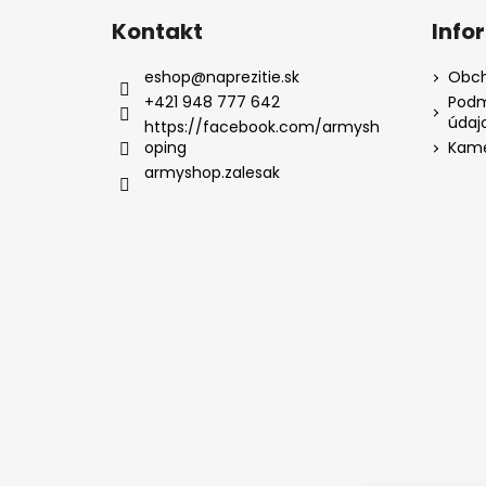
Kontakt
Info
eshop
@
naprezitie.sk
Obch
+421 948 777 642
Podm
údaj
https://facebook.com/armysh
oping
Kame
armyshop.zalesak