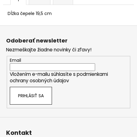
č
a
m
Dĺžka čepele 19,5 cm
e
Z
á
Odoberať newsletter
p
Nezmeškajte žiadne novinky či zľavy!
ä
t
Email
i
Vložením e-mailu súhlasíte s
podmienkami
e
ochrany osobných údajov
PRIHLÁSIŤ SA
Kontakt