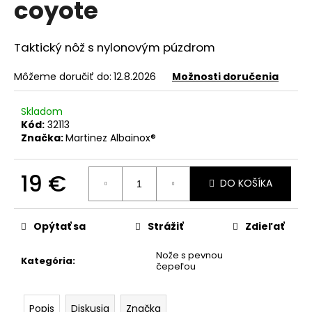
coyote
á
j
Taktický nôž s nylonovým púzdrom
s
ť
Môžeme doručiť do:
12.8.2026
Možnosti doručenia
?
Skladom
Kód:
32113
Značka:
Martinez Albainox®
HĽADAŤ
19 €
DO KOŠÍKA
Jednotková
cena:
O
Opýtať sa
Strážiť
Zdieľať
d
p
Nože s pevnou
Kategória
:
o
čepeľou
r
ú
Popis
Diskusia
Značka