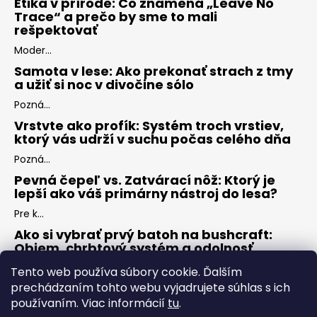
Etika v prírode: Čo znamená „Leave No
Trace“ a prečo by sme to mali
rešpektovať
Moder...
Samota v lese: Ako prekonať strach z tmy
a užiť si noc v divočine sólo
Pozná...
Vrstvte ako profík: Systém troch vrstiev,
ktorý vás udrží v suchu počas celého dňa
Pozná...
Pevná čepeľ vs. Zatvárací nôž: Ktorý je
lepší ako váš primárny nástroj do lesa?
Pre k...
Ako si vybrať prvý batoh na bushcraft:
Objem, chrbtový systém a odolnosť
Keď s...
Tento web používa súbory cookie. Ďalším
prechádzaním tohto webu vyjadrujete súhlas s ich
používaním. Viac informácií
tu
.
ARCHÍV