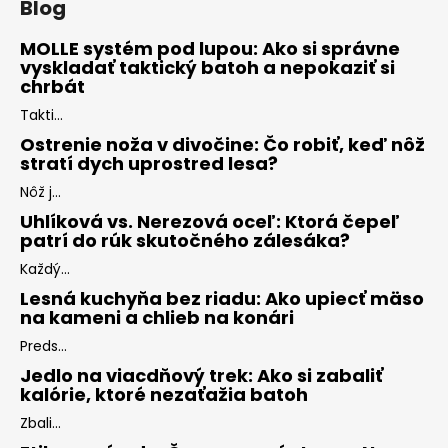
Blog
MOLLE systém pod lupou: Ako si správne
vyskladať taktický batoh a nepokaziť si
chrbát
Takti...
Ostrenie noža v divočine: Čo robiť, keď nôž
stratí dych uprostred lesa?
Nôž j...
Uhlíková vs. Nerezová oceľ: Ktorá čepeľ
patrí do rúk skutočného zálesáka?
Každý...
Lesná kuchyňa bez riadu: Ako upiecť mäso
na kameni a chlieb na konári
Preds...
Jedlo na viacdňový trek: Ako si zabaliť
kalórie, ktoré nezaťažia batoh
Zbali...