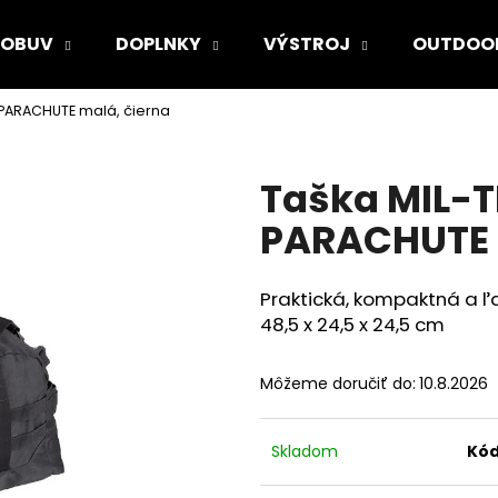
OBUV
DOPLNKY
VÝSTROJ
OUTDOO
PARACHUTE malá, čierna
Čo potrebujete nájsť?
Taška MIL-
HĽADAŤ
PARACHUTE 
Praktická, kompaktná a ľa
Odporúčame
48,5 x 24,5 x 24,5 cm
Môžeme doručiť do:
10.8.2026
Skladom
Kód