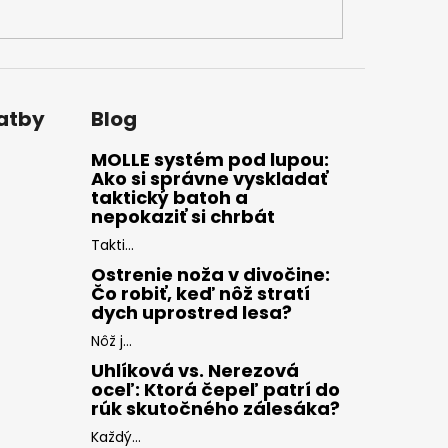
latby
Blog
MOLLE systém pod lupou:
Ako si správne vyskladať
taktický batoh a
nepokaziť si chrbát
Takti...
Ostrenie noža v divočine:
Čo robiť, keď nôž stratí
dych uprostred lesa?
Nôž j...
Uhlíková vs. Nerezová
oceľ: Ktorá čepeľ patrí do
rúk skutočného zálesáka?
Každý...