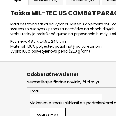
Taška MIL-TEC US COMBAT PARAC
Malá cestovná taška od výrobcu Miltec s objemom 25L. Vy
systém so suchým zipsom sa nachádza na oboch dlhých str
vrchu tašky je prekrížená guma na pripevnenie bundy. Ta
Rozmery: 48,5 x 24,5 x 24,5 cm
Materiál: 100% polyester, potiahnutý polyuretánom
Výplň: 100% polyetylénová pena (220 g/qm)
Z
á
Odoberať newsletter
p
Nezmeškajte žiadne novinky či zľavy!
ä
t
Email
i
Vložením e-mailu súhlasíte s
podmienkami o
e
PRIHLÁSIŤ SA