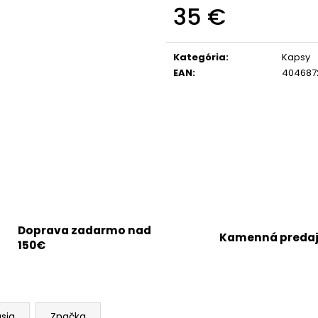
35 €
Jednotková
cena:
Kategória
:
Kapsy
EAN
:
404687
Doprava zadarmo nad
Kamenná preda
150€
usia
Značka