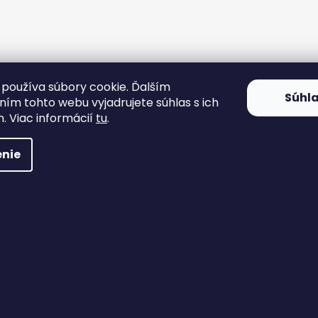
používa súbory cookie. Ďalším
Súhl
ím tohto webu vyjadrujete súhlas s ich
. Viac informácií
tu
.
nie