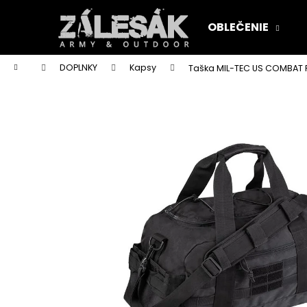
K
Prejsť
na
o
OBLEČENIE
obsah
Späť
Späť
š
do
do
í
Domov
DOPLNKY
Kapsy
Taška MIL-TEC US COMBAT 
k
obchodu
obchodu