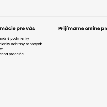
rmácie pre vás
Prijímame online p
odné podmienky
ienky ochrany osobných
ov
nná predajňa