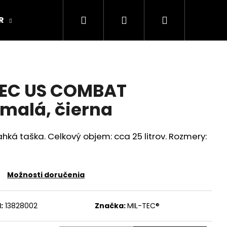
Hľadať
Prihlásenie
Nákupný
R
ARMY ORIGINAL
Kamenná predajňa
košík
TEC US COMBAT
malá, čierna
hká taška. Celkový objem: cca 25 litrov. Rozmery:
Možnosti doručenia
:
13828002
Značka:
MIL-TEC®