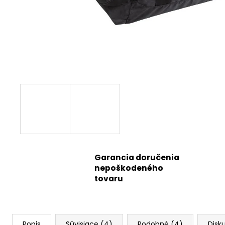
Garancia doručenia
nepoškodeného
tovaru
Popis
Súvisiace (4)
Podobné (4)
Disk