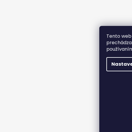
Tento web 
prechádzan
používaním
Nastave