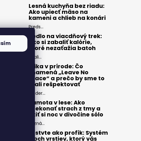
Lesná kuchyňa bez riadu:
Ako upiecť mäso na
kameni a chlieb na konári
Preds...
Jedlo na viacdňový trek:
Ako si zabaliť kalórie,
asím
ktoré nezaťažia batoh
Zbali...
Etika v prírode: Čo
znamená „Leave No
Trace“ a prečo by sme to
mali rešpektovať
Moder...
Samota v lese: Ako
prekonať strach z tmy a
užiť si noc v divočine sólo
Pozná...
Vrstvte ako profík: Systém
troch vrstiev, ktorý vás