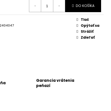
DO KOŠÍKA
Tlač
2404047
Opýtať sa
Strážiť
Zdieľať
Garancia vrátenia
jňa
peňazí