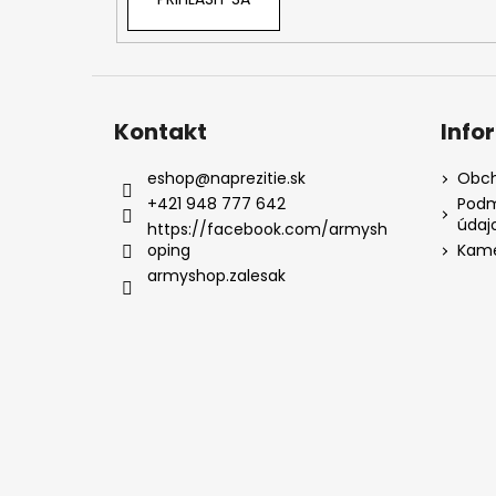
Kontakt
Info
eshop
@
naprezitie.sk
Obch
+421 948 777 642
Podm
údaj
https://facebook.com/armysh
oping
Kame
armyshop.zalesak