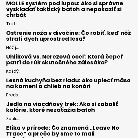
MOLLE systém pod lupou: Ako si správne
vyskladať taktický batoh a nepokaziť si
chrbát
Takti...
Ostrenie noža v divočine: Čo robiť, keď nôž
stratí dych uprostred lesa?
Nôž j...
Uhlíková vs. Nerezová oceľ: Ktorá čepeľ
patrí do rúk skutočného zálesáka?
Každý...
Lesná kuchyňa bez riadu: Ako upiecť mäso
na kameni a chlieb na konári
Preds...
Jedlo na viacdňový trek: Ako si zabaliť
kalórie, ktoré nezaťažia batoh
Zbali...
Etika v prírode: Čo znamená „Leave No
Trace“ a prečo by sme to mali