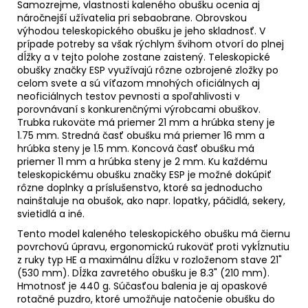
Samozrejme, vlastnosti kaleného obušku ocenia aj
náročnejší užívatelia pri sebaobrane. Obrovskou
výhodou teleskopického obušku je jeho skladnosť. V
prípade potreby sa však rýchlym švihom otvorí do plnej
dĺžky a v tejto polohe zostane zaistený. Teleskopické
obušky značky ESP využívajú rôzne ozbrojené zložky po
celom svete a sú víťazom mnohých oficiálnych aj
neoficiálnych testov pevnosti a spoľahlivosti v
porovnávaní s konkurenčnými výrobcami obuškov.
Trubka rukoväte má priemer 21 mm a hrúbka steny je
1.75 mm. Stredná časť obušku má priemer 16 mm a
hrúbka steny je 1.5 mm. Koncová časť obušku má
priemer 11 mm a hrúbka steny je 2 mm. Ku každému
teleskopickému obušku značky ESP je možné dokúpiť
rôzne doplnky a príslušenstvo, ktoré sa jednoducho
nainštaluje na obušok, ako napr. lopatky, páčidlá, sekery,
svietidlá a iné.
Tento model kaleného teleskopického obušku má čiernu
povrchovú úpravu, ergonomickú rukoväť proti vykĺznutiu
z ruky typ HE a maximálnu dĺžku v rozloženom stave 21"
(530 mm). Dĺžka zavretého obušku je 8.3" (210 mm).
Hmotnosť je 440 g. Súčasťou balenia je aj opaskové
rotačné puzdro, ktoré umožňuje natočenie obušku do