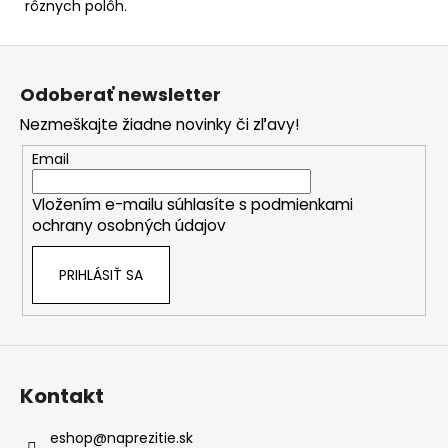
rôznych polôh.
Z
á
Odoberať newsletter
p
Nezmeškajte žiadne novinky či zľavy!
ä
t
Email
i
Vložením e-mailu súhlasíte s
podmienkami
e
ochrany osobných údajov
PRIHLÁSIŤ SA
Kontakt
eshop
@
naprezitie.sk