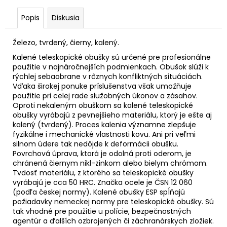
č
a
Popis
Diskusia
m
e
Železo, tvrdený, čierny, kalený.
Kalené teleskopické obušky sú určené pre profesionálne
použitie v najnáročnejších podmienkach. Obušok slúži k
rýchlej sebaobrane v rôznych konfliktných situáciách.
Vďaka širokej ponuke príslušenstva však umožňuje
použitie pri celej rade služobných úkonov a zásahov.
Oproti nekaleným obuškom sa kalené teleskopické
obušky vyrábajú z pevnejšieho materiálu, ktorý je ešte aj
kalený (tvrdený). Proces kalenia významne zlepšuje
fyzikálne i mechanické vlastnosti kovu. Ani pri veľmi
silnom údere tak nedôjde k deformácii obušku.
Povrchová úprava, ktorá je odolná proti oderom, je
chránená čiernym nikl-zinkom alebo bielym chrómom.
Tvdosť materiálu, z ktorého sa teleskopické obušky
vyrábajú je cca 50 HRC. Značka ocele je ČSN 12 060
(podľa českej normy). Kalené obušky ESP spĺňajú
požiadavky nemeckej normy pre teleskopické obušky. Sú
tak vhodné pre použitie u polície, bezpečnostných
agentúr a ďalších ozbrojených či záchranárskych zložiek.