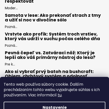
rešpektovať
Moder...
Samota v lese: Ako prekonať strach z tmy
a užiť si noc v divočine sólo
Pozná...
Vrstvte ako profík: Systém troch vrstiev,
ktorý vás udrží v suchu počas celého dňa
Pozná...
Pevná čepeľ vs. Zatvárací nôž: Ktorý je
lepší ako váš primárny nástroj do lesa?
Pre k...
Ako si vybrať prvý batoh na bushcraft:
Objem, chrbtový systém a odolnosť
Keď s...
Tento web používa súbory cookie. Ďalším
prechádzaním tohto webu vyjadrujete súhlas s ich
používaním. Viac informácií
tu
.
ARCHÍV
Nastavenie