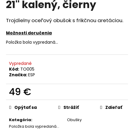
21" kalený, čierny
á
j
Trojdielny oceľový obušok s frikčnou aretáciou.
s
ť
Možnosti doručenia
?
Položka bola vypredaná…
Vypredané
Kód:
TO005
HĽADAŤ
Značka:
ESP
49 €
O
Jednotková
d
cena:
Opýtať sa
Strážiť
Zdieľať
p
o
Kategória
:
Obušky
r
Položka bola vypredaná…
ú