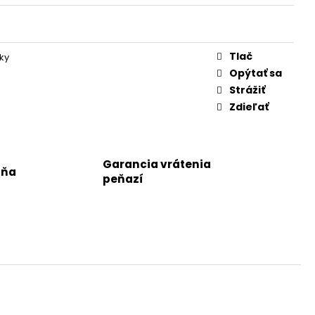
Tlač
ky
Opýtať sa
Strážiť
Zdieľať
Garancia vrátenia
jňa
peňazí