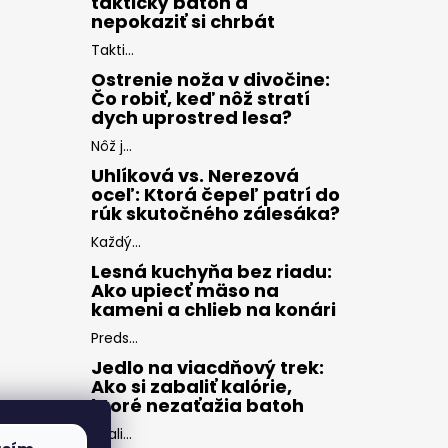
taktický batoh a
nepokaziť si chrbát
Takti...
Ostrenie noža v divočine:
Čo robiť, keď nôž stratí
dych uprostred lesa?
Nôž j...
Uhlíková vs. Nerezová
oceľ: Ktorá čepeľ patrí do
rúk skutočného zálesáka?
Každý...
Lesná kuchyňa bez riadu:
Ako upiecť mäso na
kameni a chlieb na konári
Preds...
Jedlo na viacdňový trek:
Ako si zabaliť kalórie,
ktoré nezaťažia batoh
Zbali...