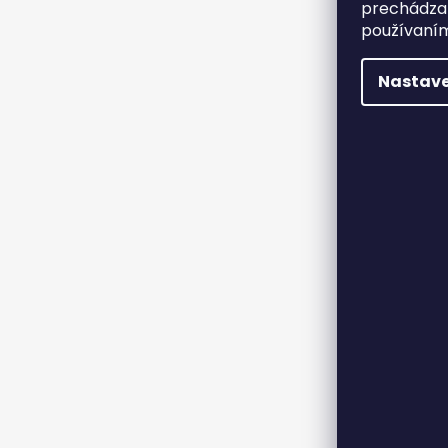
prechádzan
používaním
Nastave