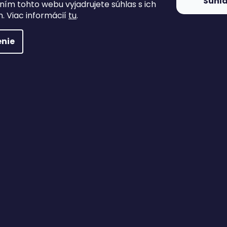
Súhl
ím tohto webu vyjadrujete súhlas s ich
. Viac informácií
tu
.
nie