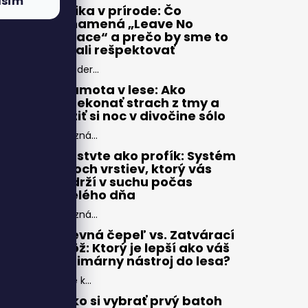
asím
Etika v prírode: Čo
znamená „Leave No
Trace“ a prečo by sme to
mali rešpektovať
Moder...
Samota v lese: Ako
prekonať strach z tmy a
užiť si noc v divočine sólo
Pozná...
Vrstvte ako profík: Systém
troch vrstiev, ktorý vás
udrží v suchu počas
celého dňa
Pozná...
Pevná čepeľ vs. Zatvárací
nôž: Ktorý je lepší ako váš
primárny nástroj do lesa?
Pre k...
Ako si vybrať prvý batoh