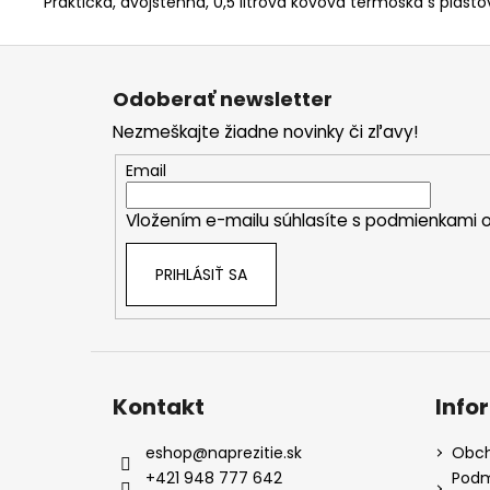
Praktická, dvojstenná, 0,5 litrová kovová termoska s plas
Z
á
Odoberať newsletter
p
Nezmeškajte žiadne novinky či zľavy!
ä
t
Email
i
Vložením e-mailu súhlasíte s
podmienkami o
e
PRIHLÁSIŤ SA
Kontakt
Info
eshop
@
naprezitie.sk
Obch
+421 948 777 642
Podm