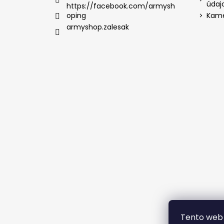
údaj
https://facebook.com/armysh
oping
Kame
armyshop.zalesak
Tento web 