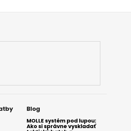
latby
Blog
MOLLE systém pod lupou:
Ako si správne vyskladať