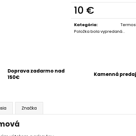
10 €
Jednotková
cena:
Kategória
:
Termos
Položka bola vypredaná…
Doprava zadarmo nad
Kamenná preda
150€
usia
Značka
ómová