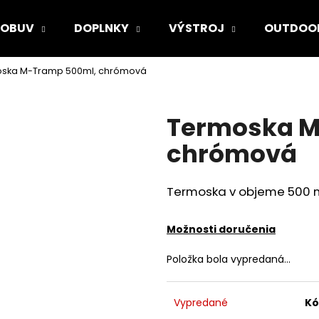
OBUV
DOPLNKY
VÝSTROJ
OUTDOO
ska M-Tramp 500ml, chrómová
Čo potrebujete nájsť?
Termoska M
HĽADAŤ
chrómová
Termoska v objeme 500 
Odporúčame
Možnosti doručenia
Položka bola vypredaná…
Vypredané
Kó