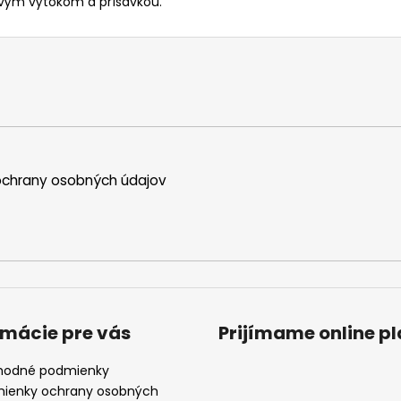
tovým výtokom a prísavkou.
chrany osobných údajov
rmácie pre vás
Prijímame online p
odné podmienky
ienky ochrany osobných