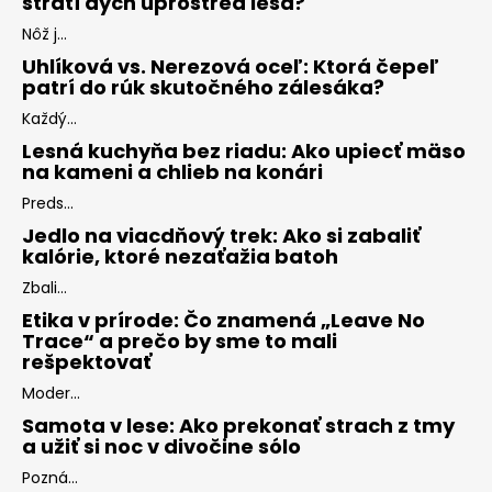
stratí dych uprostred lesa?
Nôž j...
Uhlíková vs. Nerezová oceľ: Ktorá čepeľ
patrí do rúk skutočného zálesáka?
Každý...
Lesná kuchyňa bez riadu: Ako upiecť mäso
na kameni a chlieb na konári
Preds...
Jedlo na viacdňový trek: Ako si zabaliť
kalórie, ktoré nezaťažia batoh
Zbali...
Etika v prírode: Čo znamená „Leave No
Trace“ a prečo by sme to mali
rešpektovať
Moder...
Samota v lese: Ako prekonať strach z tmy
a užiť si noc v divočine sólo
Pozná...