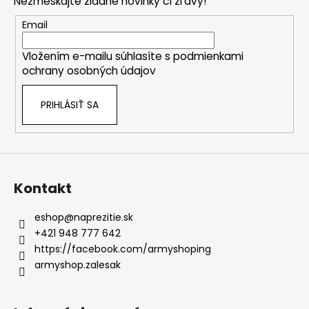
Nezmeškajte žiadne novinky či zľavy!
ä
t
Email
i
Vložením e-mailu súhlasíte s
podmienkami
e
ochrany osobných údajov
PRIHLÁSIŤ SA
Kontakt
eshop
@
naprezitie.sk
+421 948 777 642
https://facebook.com/armyshoping
armyshop.zalesak