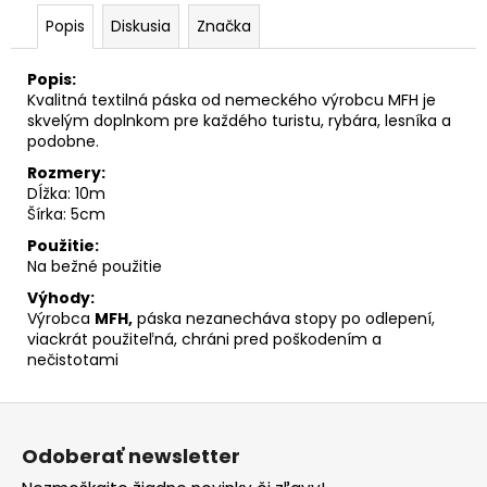
č
a
Popis
Diskusia
Značka
m
e
Popis:
Kvalitná textilná páska od nemeckého výrobcu MFH je
skvelým doplnkom pre každého turistu, rybára, lesníka a
podobne.
Rozmery:
Dĺžka: 10m
Šírka: 5cm
Použitie:
Na bežné použitie
Výhody:
Výrobca
MFH,
páska nezanecháva stopy po odlepení,
viackrát použiteľná, chráni pred poškodením a
nečistotami
Z
á
Odoberať newsletter
p