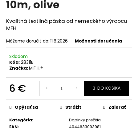
10m, olive
á
j
Kvalitná textilná páska od nemeckého výrobcu
s
MFH
ť
?
Môžeme doručiť do:
11.8.2026
Možnosti doručenia
Skladom
Kód:
28311B
Značka:
M.F.H.®
HĽADAŤ
6 €
DO KOŠÍKA
Jednotková
O
cena:
d
Opýtať sa
Strážiť
Zdieľať
p
o
Kategória
:
Doplnky prežitia
r
EAN
:
4044633093981
ú