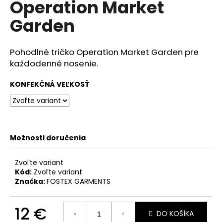
Operation Market
á
Garden
j
s
ť
Pohodlné tričko Operation Market Garden pre
?
každodenné nosenie.
KONFEKČNÁ VEĽKOSŤ
HĽADAŤ
Možnosti doručenia
O
Zvoľte variant
d
Kód:
Zvoľte variant
p
Značka:
FOSTEX GARMENTS
o
r
12 €
ú
DO KOŠÍKA