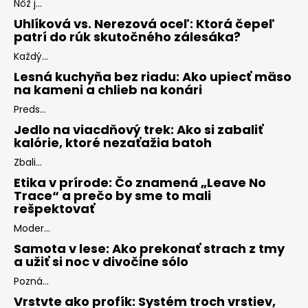
Nôž j...
Uhlíková vs. Nerezová oceľ: Ktorá čepeľ
patrí do rúk skutočného zálesáka?
Každý...
Lesná kuchyňa bez riadu: Ako upiecť mäso
na kameni a chlieb na konári
Preds...
Jedlo na viacdňový trek: Ako si zabaliť
kalórie, ktoré nezaťažia batoh
Zbali...
Etika v prírode: Čo znamená „Leave No
Trace“ a prečo by sme to mali
rešpektovať
Moder...
Samota v lese: Ako prekonať strach z tmy
a užiť si noc v divočine sólo
Pozná...
Vrstvte ako profík: Systém troch vrstiev,