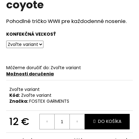
coyote
á
j
Pohodlné tričko WWII pre každodenné nosenie.
s
ť
KONFEKČNÁ VEĽKOSŤ
?
Môžeme doručiť do:
Zvoľte variant
HĽADAŤ
Možnosti doručenia
Zvoľte variant
Kód:
Zvoľte variant
O
Značka:
FOSTEX GARMENTS
d
p
12 €
o
DO KOŠÍKA
r
Jednotková
ú
cena: