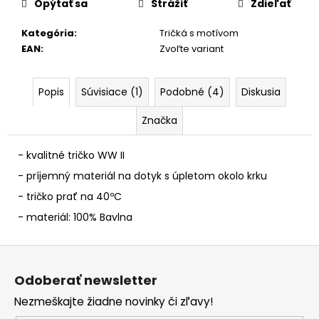
č
Opýtať sa
Strážiť
Zdieľať
a
m
Kategória
:
Tričká s motívom
e
EAN
:
Zvoľte variant
Popis
Súvisiace (1)
Podobné (4)
Diskusia
Značka
- kvalitné tričko WW II
- príjemný materiál na dotyk s úpletom okolo krku
- tričko prať na 40ºC
- materiál: 100% Bavlna
Z
á
Odoberať newsletter
p
Nezmeškajte žiadne novinky či zľavy!
ä