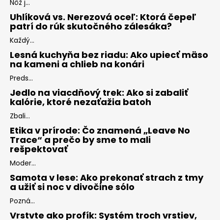
Nôž j...
Uhlíková vs. Nerezová oceľ: Ktorá čepeľ
patrí do rúk skutočného zálesáka?
Každý...
Lesná kuchyňa bez riadu: Ako upiecť mäso
na kameni a chlieb na konári
Preds...
Jedlo na viacdňový trek: Ako si zabaliť
kalórie, ktoré nezaťažia batoh
Zbali...
Etika v prírode: Čo znamená „Leave No
Trace“ a prečo by sme to mali
rešpektovať
Moder...
Samota v lese: Ako prekonať strach z tmy
a užiť si noc v divočine sólo
Pozná...
Vrstvte ako profík: Systém troch vrstiev,