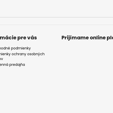
rmácie pre vás
Prijímame online p
odné podmienky
ienky ochrany osobných
ov
nná predajňa