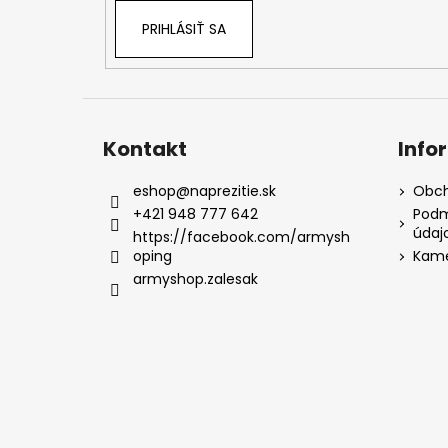
PRIHLÁSIŤ SA
Kontakt
Info
eshop
@
naprezitie.sk
Obch
+421 948 777 642
Podm
údaj
https://facebook.com/armysh
oping
Kame
armyshop.zalesak