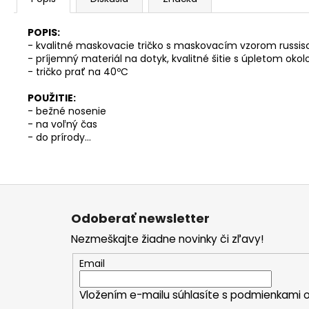
POPIS:
- kvalitné maskovacie tričko s maskovacím vzorom
russis
- príjemný materiál na dotyk, kvalitné šitie s úpletom okol
- tričko prať na 40ºC
POUŽITIE:
- bežné nosenie
- na voľný čas
- do prírody…
Z
á
Odoberať newsletter
p
Nezmeškajte žiadne novinky či zľavy!
ä
t
Email
i
Vložením e-mailu súhlasíte s
podmienkami o
e