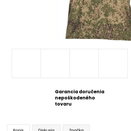
Garancia doručenia
nepoškodeného
tovaru
Popis
Diskusia
Značka