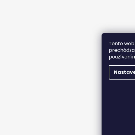
Tento web 
prechádzan
používaním
Nastave