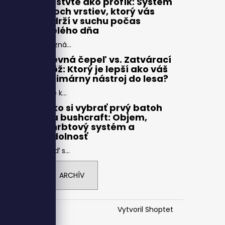
Vrstvte ako profík: Systém
troch vrstiev, ktorý vás
udrží v suchu počas
celého dňa
Pozná...
Pevná čepeľ vs. Zatvárací
nôž: Ktorý je lepší ako váš
primárny nástroj do lesa?
Pre k...
Ako si vybrať prvý batoh
na bushcraft: Objem,
chrbtový systém a
odolnosť
Keď s...
ARCHÍV
Vytvoril Shoptet