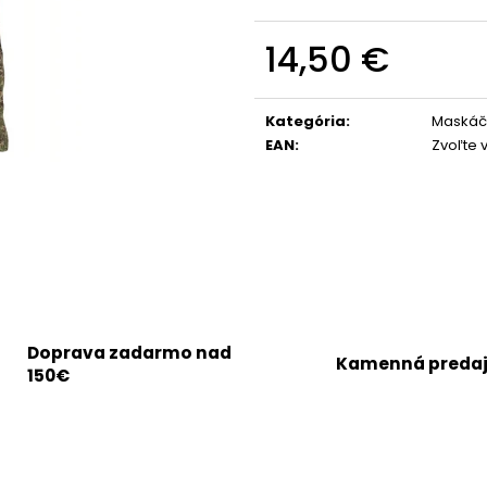
14,50 €
Jednotková
cena:
Kategória
:
Maskáčo
EAN
:
Zvoľte 
Doprava zadarmo nad
Kamenná preda
150€