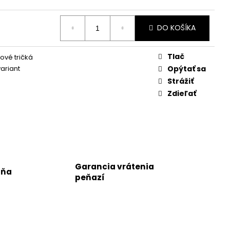
DO KOŠÍKA
Tlač
vé tričká
variant
Opýtať sa
Strážiť
Zdieľať
Garancia vrátenia
jňa
peňazí