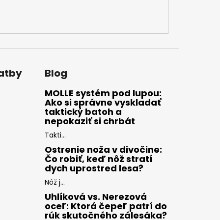
latby
Blog
MOLLE systém pod lupou:
Ako si správne vyskladať
taktický batoh a
nepokaziť si chrbát
Takti...
Ostrenie noža v divočine:
Čo robiť, keď nôž stratí
dych uprostred lesa?
Nôž j...
Uhlíková vs. Nerezová
oceľ: Ktorá čepeľ patrí do
rúk skutočného zálesáka?