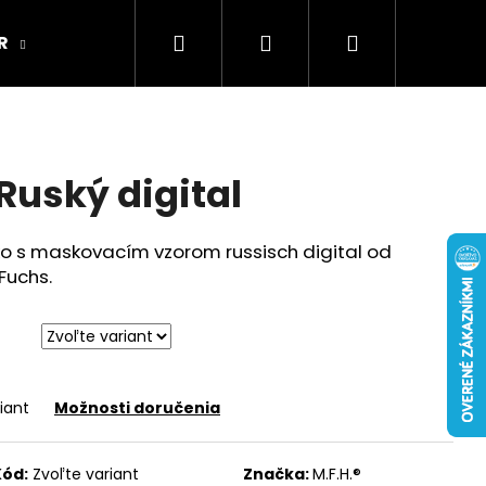
Hľadať
Prihlásenie
Nákupný
R
ARMY ORIGINAL
Kamenná predajňa
košík
Ruský digital
čko s maskovacím vzorom
russisch digital od
Fuchs.
iant
Možnosti doručenia
Kód:
Zvoľte variant
Značka:
M.F.H.®