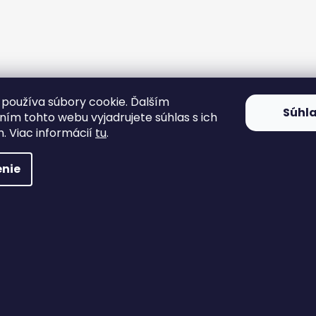
používa súbory cookie. Ďalším
Súhl
ím tohto webu vyjadrujete súhlas s ich
. Viac informácií
tu
.
nie