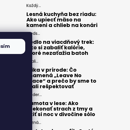
Každý...
Lesná kuchyňa bez riadu:
Ako upiecť mäso na
kameni a chlieb na konári
Preds...
Jedlo na viacdňový trek:
asím
Ako si zabaliť kalórie,
ktoré nezaťažia batoh
Zbali...
Etika v prírode: Čo
znamená „Leave No
Trace“ a prečo by sme to
mali rešpektovať
Moder...
Samota v lese: Ako
prekonať strach z tmy a
užiť si noc v divočine sólo
Pozná...