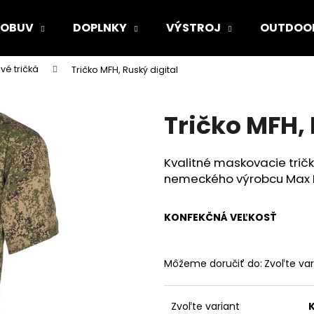
OBUV
DOPLNKY
VÝSTROJ
OUTDOO
é tričká
Tričko MFH, Ruský digital
Čo potrebujete nájsť?
Tričko MFH, 
HĽADAŤ
Kvalitné maskovacie tri
nemeckého výrobcu Max 
Odporúčame
KONFEKČNÁ VEĽKOSŤ
Môžeme doručiť do:
Zvoľte var
Zvoľte variant