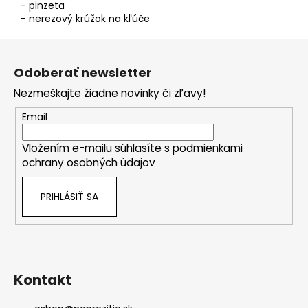
- pinzeta
- nerezový krúžok na kľúče
Z
á
Odoberať newsletter
p
Nezmeškajte žiadne novinky či zľavy!
ä
t
Email
i
Vložením e-mailu súhlasíte s
podmienkami
e
ochrany osobných údajov
PRIHLÁSIŤ SA
Kontakt