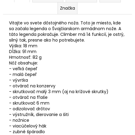
č
a
Značka
m
e
Vitajte vo svete dôstojného noža. Toto je miesto, kde
sa začala legenda o Švajčiarskom armádnom nože. A
táto legenda pokračuje. Climber má 14 funkcií, je ostrý,
silný tak, presne ako ho potrebujete.
Výška: 18 mm
Dĺžka: 91 mm
Hmotnosť: 82 g
Nôž obsahuje:
- veľká čepeľ
- malá čepeľ
- vývrtka
- otvárač na konzervy
- skrutkovač malý 3 mm (aj na krížové skrutky)
- otvárač na fľaše
- skrutkovač 6 mm
- odizolovač drôtov
- výstružník, dierovanie a šiti
- nožnice
- viacúčelový hák
- zubné špáradlo