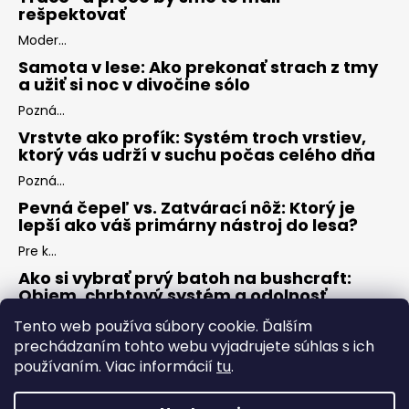
rešpektovať
Moder...
Samota v lese: Ako prekonať strach z tmy
a užiť si noc v divočine sólo
Pozná...
Vrstvte ako profík: Systém troch vrstiev,
ktorý vás udrží v suchu počas celého dňa
Pozná...
Pevná čepeľ vs. Zatvárací nôž: Ktorý je
lepší ako váš primárny nástroj do lesa?
Pre k...
Ako si vybrať prvý batoh na bushcraft:
Objem, chrbtový systém a odolnosť
Keď s...
Tento web používa súbory cookie. Ďalším
prechádzaním tohto webu vyjadrujete súhlas s ich
používaním. Viac informácií
tu
.
ARCHÍV