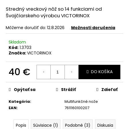
á
Stredný vreckový nôž so 14 funkciami od
j
Švajčiarskeho výrobcu VICTORINOX
s
Môžeme doručiť do:
12.8.2026
Možnosti doručenia
ť
?
Skladom
Kód:
1.3703
Značka:
VICTORINOX
HĽADAŤ
40 €
DO KOŠÍKA
Jednotková
cena:
Opýtať sa
Strážiť
Zdieľať
O
d
Kategória
:
Multifunkčné nože
p
EAN
:
7611160100207
o
r
ú
Popis
Súvisiace (1)
Podobné (3)
Diskusia