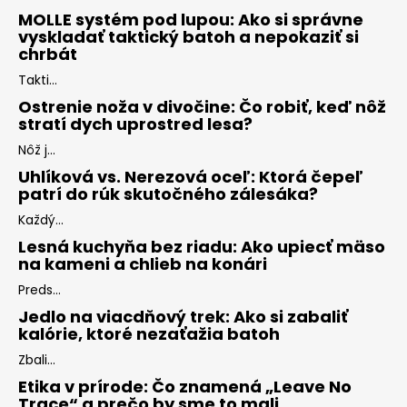
MOLLE systém pod lupou: Ako si správne
vyskladať taktický batoh a nepokaziť si
chrbát
Takti...
Ostrenie noža v divočine: Čo robiť, keď nôž
stratí dych uprostred lesa?
Nôž j...
Uhlíková vs. Nerezová oceľ: Ktorá čepeľ
patrí do rúk skutočného zálesáka?
Každý...
Lesná kuchyňa bez riadu: Ako upiecť mäso
na kameni a chlieb na konári
Preds...
Jedlo na viacdňový trek: Ako si zabaliť
kalórie, ktoré nezaťažia batoh
Zbali...
Etika v prírode: Čo znamená „Leave No
Trace“ a prečo by sme to mali