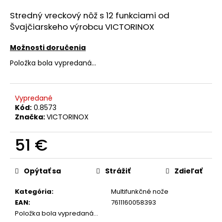
á
Stredný vreckový nôž s 12 funkciami od
j
Švajčiarskeho výrobcu VICTORINOX
s
Možnosti doručenia
ť
?
Položka bola vypredaná…
Vypredané
Kód:
0.8573
HĽADAŤ
Značka:
VICTORINOX
51 €
O
Jednotková
cena:
d
Opýtať sa
Strážiť
Zdieľať
p
o
Kategória
:
Multifunkčné nože
r
EAN
:
7611160058393
ú
Položka bola vypredaná…