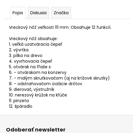
č
a
Popis
Diskusia
Značka
m
e
Vreckový nôž veľkosti 111 mm. Obsahuje 12 funkcií.
Vreckový nôž obsahuje:
1. veľká uzatváracia čepeľ
2. vývrtka
3. pílka na drevo
4. vyvrhovacia čepeľ
5. otvárak na fľaše s
6. – otvárakom na konzervy
7. – malým skrutkovačom (aj na krížové skrutky)
8. – odstraňovačom izolácie drôtov
9. dierovač, výstružník
10. nerezový krúžok na kľúče
11. pinzeta
12. špáradlo
Z
á
Odoberať newsletter