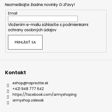
p
Nezmeškajte žiadne novinky či zľavy!
ä
t
Email
i
Vložením e-mailu súhlasíte s
podmienkami
e
ochrany osobných údajov
PRIHLÁSIŤ SA
Kontakt
eshop
@
naprezitie.sk
+421 948 777 642
https://facebook.com/armyshoping
armyshop.zalesak