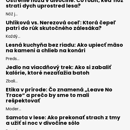
Ostrenie noža v divočine: Čo robiť, keď nôž
stratí dych uprostred lesa?
Nôž j...
Uhlíková vs. Nerezová oceľ: Ktorá čepeľ
patrí do rúk skutočného zálesáka?
Každý...
Lesná kuchyňa bez riadu: Ako upiecť mäso
na kameni a chlieb na konári
Preds...
Jedlo na viacdňový trek: Ako si zabaliť
kalórie, ktoré nezaťažia batoh
Zbali...
Etika v prírode: Čo znamená „Leave No
Trace“ a prečo by sme to mali
rešpektovať
Moder...
Samota v lese: Ako prekonať strach z tmy
a užiť si noc v divočine sólo