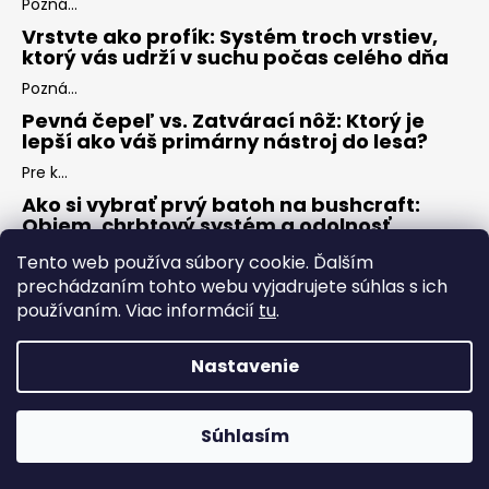
Pozná...
Vrstvte ako profík: Systém troch vrstiev,
ktorý vás udrží v suchu počas celého dňa
Pozná...
Pevná čepeľ vs. Zatvárací nôž: Ktorý je
lepší ako váš primárny nástroj do lesa?
Pre k...
Ako si vybrať prvý batoh na bushcraft:
Objem, chrbtový systém a odolnosť
Keď s...
Tento web používa súbory cookie. Ďalším
prechádzaním tohto webu vyjadrujete súhlas s ich
používaním. Viac informácií
tu
.
ARCHÍV
Nastavenie
Vytvoril Shoptet
Copyright 2026
ZÁLESÁK
. Všetky práva vyhradené.
Upraviť
Súhlasím
nastavenie cookies