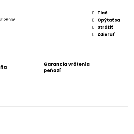
Tlač
3125996
Opýtať sa
Strážiť
Zdieľať
Garancia vrátenia
jňa
peňazí