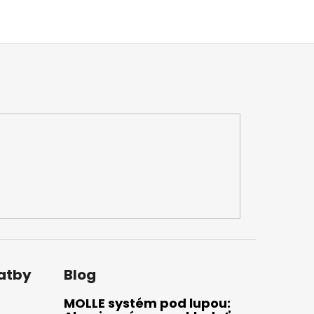
latby
Blog
MOLLE systém pod lupou: