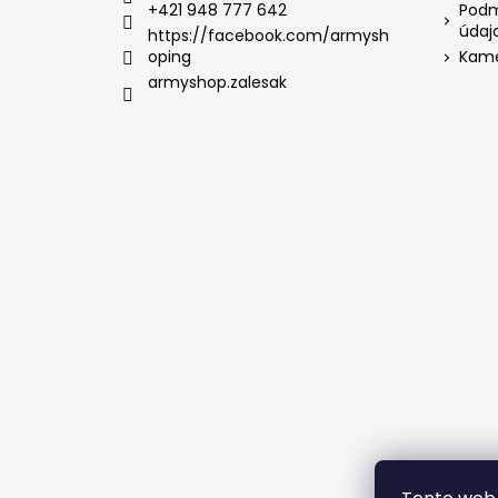
+421 948 777 642
Podm
údaj
https://facebook.com/armysh
oping
Kame
armyshop.zalesak