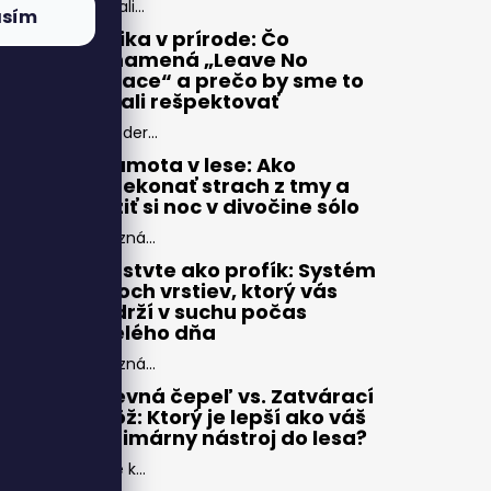
Zbali...
asím
Etika v prírode: Čo
znamená „Leave No
Trace“ a prečo by sme to
mali rešpektovať
Moder...
Samota v lese: Ako
prekonať strach z tmy a
užiť si noc v divočine sólo
Pozná...
Vrstvte ako profík: Systém
troch vrstiev, ktorý vás
udrží v suchu počas
celého dňa
Pozná...
Pevná čepeľ vs. Zatvárací
nôž: Ktorý je lepší ako váš
primárny nástroj do lesa?
Pre k...