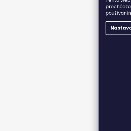
Tento web 
prechádzan
používaním
Nastave