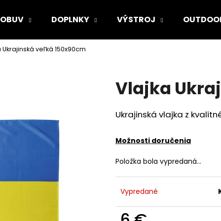
OBUV
DOPLNKY
VÝSTROJ
OUTDOO
a Ukrajinská veľká 150x90cm
Čo potrebujete nájsť?
Vlajka Ukra
HĽADAŤ
Ukrajinská
vlajka z kvali
Odporúčame
Možnosti doručenia
Položka bola vypredaná…
Vypredané
6 €