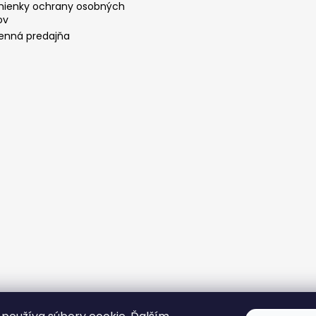
ienky ochrany osobných
ov
nná predajňa