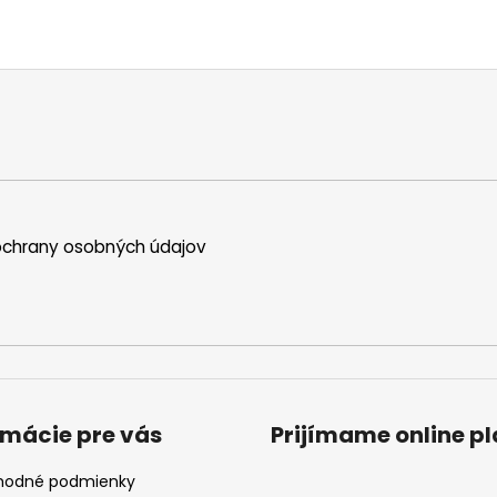
chrany osobných údajov
rmácie pre vás
Prijímame online p
odné podmienky