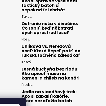
Ako si správne vyskladať
taktický batoh a
nepokaziť si chrbát
Takti...
Ostrenie noža v divočine:
Čo robiť, keď nôž stratí
dych uprostred lesa?
Nôž j...
Uhlíková vs. Nerezová
oceľ: Ktorá čepeľ patrí do
rúk skutočného zálesáka?
Každý...
Lesná kuchyňa bez riadu:
Ako upiecť mäso na
kameni a chlieb na konári
Preds...
Jedlo na viacdňový trek:
Ako si zabaliť kalórie,
ktoré nezaťažia batoh