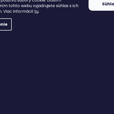
používa súbory cookie. Ďalším
Súhl
ím tohto webu vyjadrujete súhlas s ich
. Viac informácií
tu
.
nie