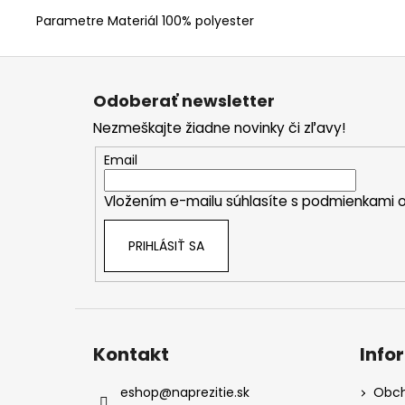
Parametre Materiál 100% polyester
Z
á
Odoberať newsletter
p
Nezmeškajte žiadne novinky či zľavy!
ä
t
Email
i
Vložením e-mailu súhlasíte s
podmienkami o
e
PRIHLÁSIŤ SA
Kontakt
Info
eshop
@
naprezitie.sk
Obch