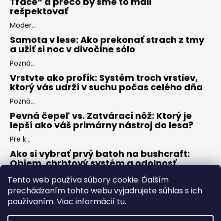
Trace“ a prečo by sme to mali
rešpektovať
Moder...
Samota v lese: Ako prekonať strach z tmy
a užiť si noc v divočine sólo
Pozná...
Vrstvte ako profík: Systém troch vrstiev,
ktorý vás udrží v suchu počas celého dňa
Pozná...
Pevná čepeľ vs. Zatvárací nôž: Ktorý je
lepší ako váš primárny nástroj do lesa?
Pre k...
Ako si vybrať prvý batoh na bushcraft:
Objem, chrbtový systém a odolnosť
Keď s...
Tento web používa súbory cookie. Ďalším
prechádzaním tohto webu vyjadrujete súhlas s ich
používaním. Viac informácií
tu
.
ARCHÍV