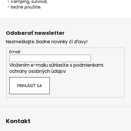
- camping, survival,
- bežné použitie.
Z
á
Odoberať newsletter
p
Nezmeškajte žiadne novinky či zľavy!
ä
t
Email
i
Vložením e-mailu súhlasíte s
podmienkami
e
ochrany osobných údajov
PRIHLÁSIŤ SA
Kontakt