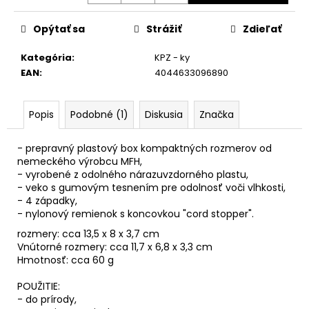
č
a
Opýtať sa
Strážiť
Zdieľať
m
e
Kategória
:
KPZ - ky
EAN
:
4044633096890
Popis
Podobné (1)
Diskusia
Značka
- prepravný plastový box kompaktných rozmerov od
nemeckého výrobcu MFH,
- vyrobené z odolného nárazuvzdorného plastu,
- veko s gumovým tesnením pre odolnosť voči vlhkosti,
- 4 západky,
- nylonový remienok s koncovkou "cord stopper".
rozmery: cca 13,5 x 8 x 3,7 cm
Vnútorné rozmery: cca 11,7 x 6,8 x 3,3 cm
Hmotnosť: cca 60 g
POUŽITIE:
- do prírody,