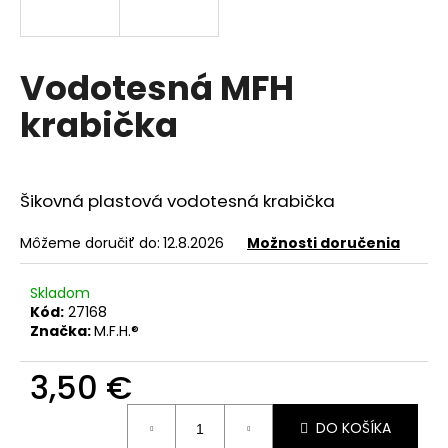
á
j
s
Vodotesná MFH
ť
krabička
?
Šikovná plastová vodotesná krabička
HĽADAŤ
Môžeme doručiť do:
12.8.2026
Možnosti doručenia
Skladom
Kód:
27168
O
Značka:
M.F.H.®
d
p
3,50 €
o
r
Jednotková
ú
DO KOŠÍKA
cena: