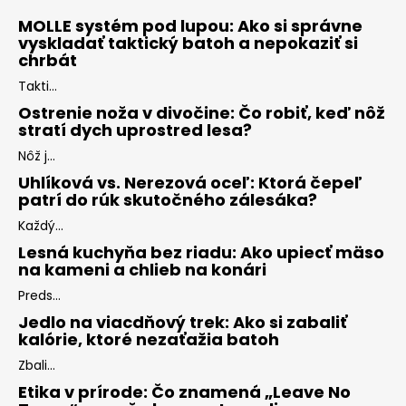
MOLLE systém pod lupou: Ako si správne
vyskladať taktický batoh a nepokaziť si
chrbát
Takti...
Ostrenie noža v divočine: Čo robiť, keď nôž
stratí dych uprostred lesa?
Nôž j...
Uhlíková vs. Nerezová oceľ: Ktorá čepeľ
patrí do rúk skutočného zálesáka?
Každý...
Lesná kuchyňa bez riadu: Ako upiecť mäso
na kameni a chlieb na konári
Preds...
Jedlo na viacdňový trek: Ako si zabaliť
kalórie, ktoré nezaťažia batoh
Zbali...
Etika v prírode: Čo znamená „Leave No