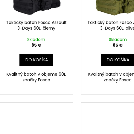
o
r
d
o
u
d
Taktický batoh Fosco Assault
Taktický batoh Fosco 
k
3-Days 60L, čierny
3-Days 60L, oliv
u
t
k
Skladom
Skladom
o
t
85 €
85 €
v
o
DO KOŠÍKA
DO KOŠÍKA
v
Kvalitný batoh v objeme 60L
Kvalitný batoh v obj
značky Fosco
značky Fosco