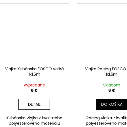
Vlajka Kubánska FOSCO veľká
Vlajka Racing FOSCO
1x1,5m
1x1,5m
Vypredané
Skladom
6 €
6 €
DETAIL
DO KOŠÍKA
Kubánska vlajka z kvalitného
Racing vlajka z kval
polyesterového materiálu
polyesterového mate