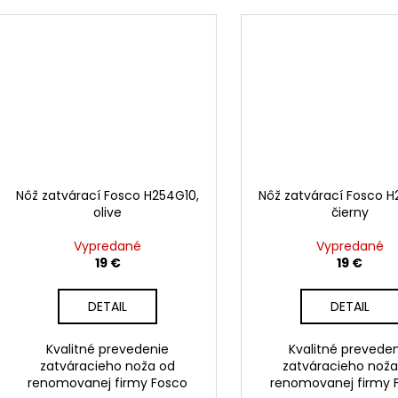
Nôž zatvárací Fosco H254G10,
Nôž zatvárací Fosco H
olive
čierny
Vypredané
Vypredané
19 €
19 €
DETAIL
DETAIL
Kvalitné prevedenie
Kvalitné prevede
zatváracieho noža od
zatváracieho noža
renomovanej firmy Fosco
renomovanej firmy 