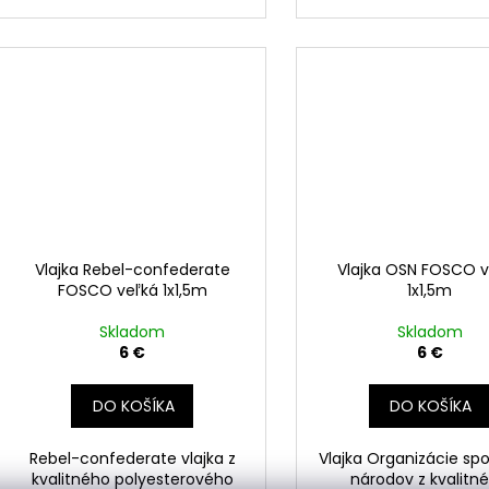
Vlajka Rebel-confederate
Vlajka OSN FOSCO v
FOSCO veľká 1x1,5m
1x1,5m
Skladom
Skladom
6 €
6 €
DO KOŠÍKA
DO KOŠÍKA
Rebel-confederate vlajka z
Vlajka Organizácie sp
kvalitného polyesterového
národov z kvalitn