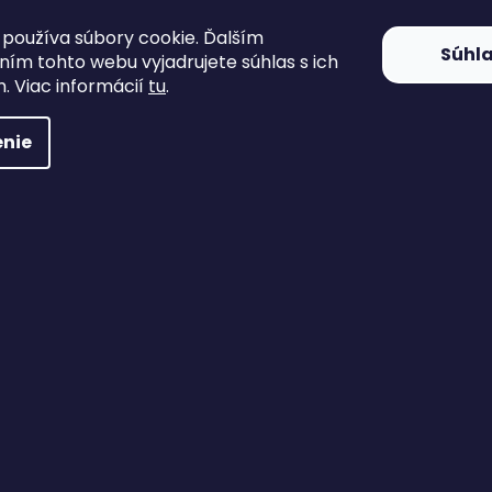
materiálu
polyesterového mate
používa súbory cookie. Ďalším
Súhl
ím tohto webu vyjadrujete súhlas s ich
. Viac informácií
tu
.
nie
Vlajka Nórska FOSCO veľká
Vlajka Španielska 
1x1,5m
veľká 1x1,5m
Skladom
Skladom
6 €
6 €
DO KOŠÍKA
DO KOŠÍKA
Nórska vlajka z kvalitného
Španielska vlajka z kv