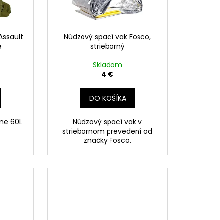
Assault
Núdzový spací vak Fosco,
e
strieborný
Skladom
4 €
DO KOŠÍKA
eme 60L
Núdzový spací vak v
striebornom prevedení od
značky Fosco.