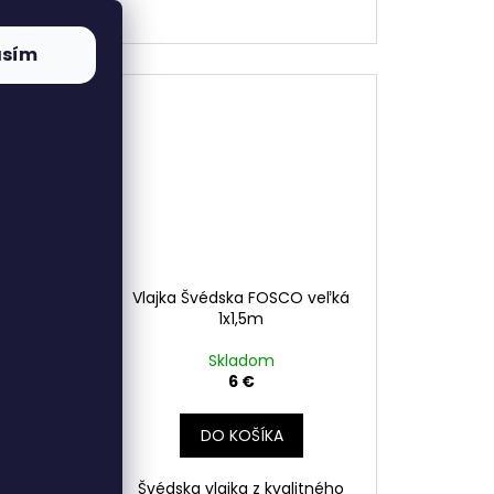
riálu
asím
FOSCO
Vlajka Švédska FOSCO veľká
1x1,5m
Skladom
6 €
DO KOŠÍKA
alitného
Švédska vlajka z kvalitného