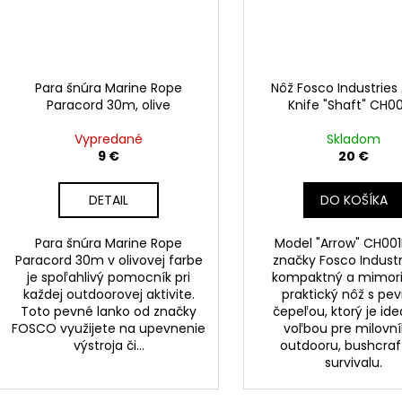
Para šnúra Marine Rope
Nôž Fosco Industries
Paracord 30m, olive
Knife "Shaft" CH0
Vypredané
Skladom
9 €
20 €
DETAIL
DO KOŠÍKA
Para šnúra Marine Rope
Model "Arrow" CH00
Paracord 30m v olivovej farbe
značky Fosco Industr
je spoľahlivý pomocník pri
kompaktný a mimor
každej outdoorovej aktivite.
praktický nôž s pe
Toto pevné lanko od značky
čepeľou, ktorý je id
FOSCO využijete na upevnenie
voľbou pre milovn
výstroja či...
outdooru, bushcraf
survivalu.