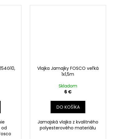
254G10,
Vlajka Jamajky FOSCO veľká
1x1,5m
Skladom
6 €
DO KOŠÍKA
nie
Jamajská vlajka z kvalitného
 od
polyesterového materiálu
Fosco