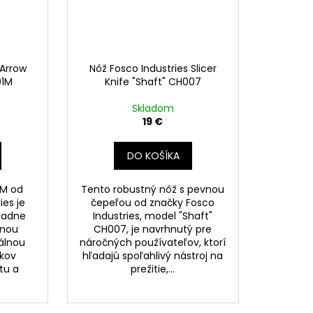
 Arrow
Nôž Fosco Industries Slicer
01M
Knife "Shaft" CH007
Skladom
19 €
DO KOŠÍKA
1M od
Tento robustný nôž s pevnou
ies je
čepeľou od značky Fosco
iadne
Industries, model "Shaft"
vnou
CH007, je navrhnutý pre
eálnou
náročných používateľov, ktorí
íkov
hľadajú spoľahlivý nástroj na
tu a
prežitie,...