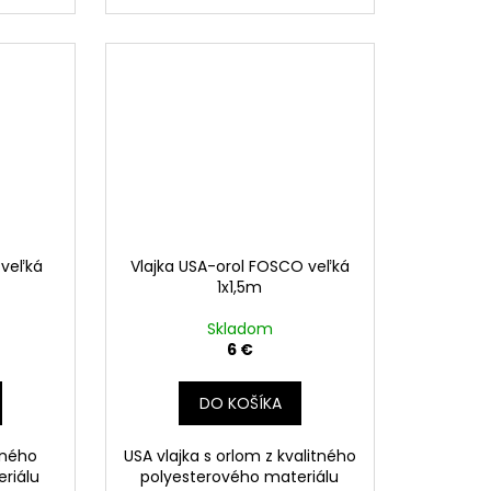
 veľká
Vlajka USA-orol FOSCO veľká
1x1,5m
Skladom
6 €
DO KOŠÍKA
itného
USA vlajka s orlom z kvalitného
riálu
polyesterového materiálu