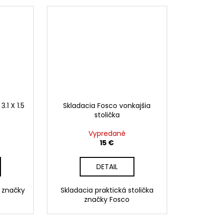
.1 X 1.5
Skladacia Fosco vonkajšia
stolička
Vypredané
15 €
DETAIL
 značky
Skladacia praktická stolička
značky Fosco