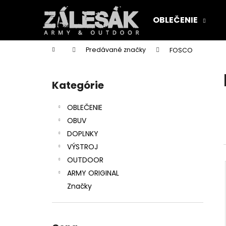
K
Prejsť
na
o
OBLEČENIE
obsah
Späť
Späť
š
do
do
í
Domov
Predávané značky
FOSCO
k
obchodu
obchodu
B
o
Kategórie
Preskočiť
č
kategórie
n
OBLEČENIE
ý
OBUV
p
DOPLNKY
a
VÝSTROJ
n
OUTDOOR
e
ARMY ORIGINAL
l
Značky