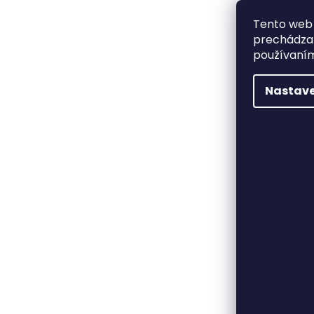
Tento web 
prechádzan
používaním
Nastave