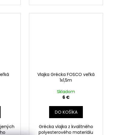
eľká
Vlajka Grécka FOSCO veľká
1x1,5m
Skladom
6 €
DO KOŠÍKA
ojených
Grécka vlajka z kvalitného
ého
polyesterového materiálu