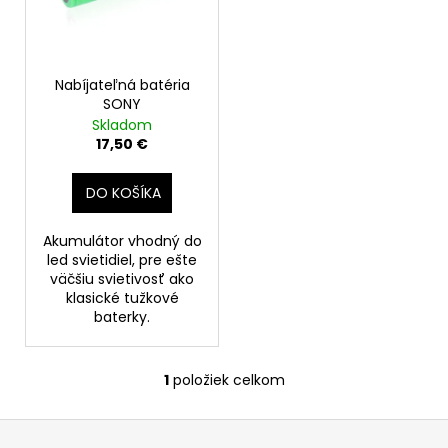
s
o
á
p
d
j
r
u
s
o
Nabíjateľná batéria
k
ť
SONY
d
t
?
Skladom
u
o
17,50 €
k
v
t
DO KOŠÍKA
o
HĽADAŤ
v
Akumulátor vhodný do
led svietidiel, pre ešte
väčšiu svietivosť ako
klasické tužkové
O
baterky.
d
p
1
položiek celkom
o
O
r
v
Z
ú
l