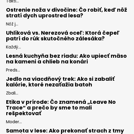
Takti...
Ostrenie noža v divočine: Čo robiť, keď nôž
stratí dych uprostred lesa?
Nôž j...
Uhlíková vs. Nerezová oceľ: Ktorá čepeľ
patrí do rúk skutočného zálesáka?
Každý...
Lesná kuchyňa bez riadu: Ako upiecť mäso
na kameni a chlieb na konári
Preds...
Jedlo na viacdňový trek: Ako si zabaliť
kalórie, ktoré nezaťažia batoh
Zbali...
Etika v prírode: Čo znamená „Leave No
Trace“ a prečo by sme to mali
rešpektovať
Moder...
Samota v lese: Ako prekonať strach z tmy