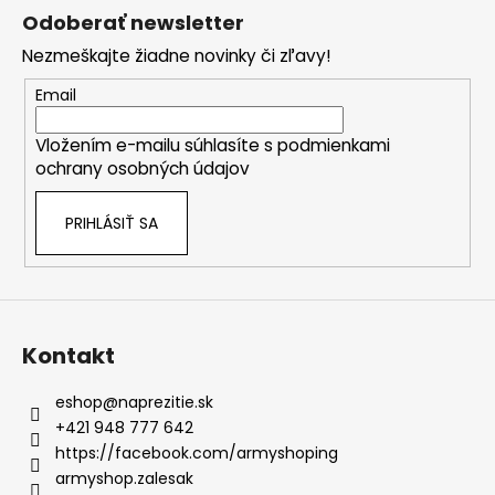
č
á
á
Odoberať newsletter
a
d
p
m
a
Nezmeškajte žiadne novinky či zľavy!
ä
e
c
t
Email
i
i
e
Vložením e-mailu súhlasíte s
podmienkami
e
p
ochrany osobných údajov
r
v
PRIHLÁSIŤ SA
k
y
v
ý
p
i
Kontakt
s
u
eshop
@
naprezitie.sk
+421 948 777 642
https://facebook.com/armyshoping
armyshop.zalesak