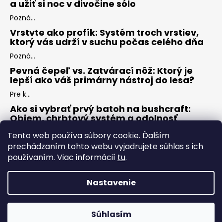
a užiť si noc v divočine sólo
Pozná...
Vrstvte ako profík: Systém troch vrstiev,
ktorý vás udrží v suchu počas celého dňa
Pozná...
Pevná čepeľ vs. Zatvárací nôž: Ktorý je
lepší ako váš primárny nástroj do lesa?
Pre k...
Ako si vybrať prvý batoh na bushcraft:
Objem, chrbtový systém a odolnosť
Keď s...
Tento web používa súbory cookie. Ďalším
prechádzaním tohto webu vyjadrujete súhlas s ich
používaním. Viac informácií
tu
.
ARCHÍV
Nastavenie
Vytvoril Shoptet
Copyright 2026
ZÁLESÁK
. Všetky práva vyhradené.
Upraviť
Súhlasím
nastavenie cookies