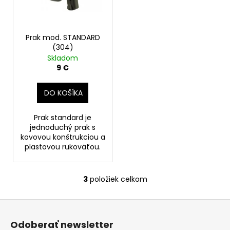
č
a
m
e
Prak mod. STANDARD
(304)
Skladom
9 €
DO KOŠÍKA
Prak standard je
jednoduchý prak s
kovovou konštrukciou a
plastovou rukoväťou.
3
položiek celkom
O
v
Z
l
á
á
Odoberať newsletter
d