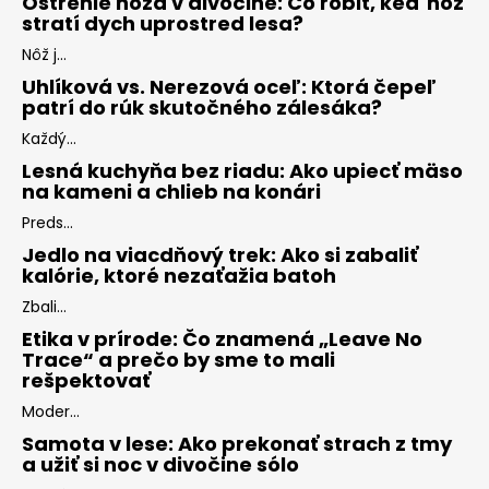
Ostrenie noža v divočine: Čo robiť, keď nôž
stratí dych uprostred lesa?
Nôž j...
Uhlíková vs. Nerezová oceľ: Ktorá čepeľ
patrí do rúk skutočného zálesáka?
Každý...
Lesná kuchyňa bez riadu: Ako upiecť mäso
na kameni a chlieb na konári
Preds...
Jedlo na viacdňový trek: Ako si zabaliť
kalórie, ktoré nezaťažia batoh
Zbali...
Etika v prírode: Čo znamená „Leave No
Trace“ a prečo by sme to mali
rešpektovať
Moder...
Samota v lese: Ako prekonať strach z tmy
a užiť si noc v divočine sólo