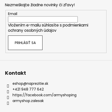
p
a
Nezmeškajte žiadne novinky či zľavy!
ä
c
t
Email
i
i
e
Vložením e-mailu súhlasíte s
podmienkami
e
p
ochrany osobných údajov
r
v
PRIHLÁSIŤ SA
k
y
v
ý
p
i
Kontakt
s
u
eshop
@
naprezitie.sk
+421 948 777 642
https://facebook.com/armyshoping
armyshop.zalesak