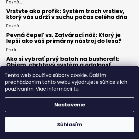
Pozná...
Vrstvte ako profík: Systém troch vrstiev,
ktorý vás udrží v suchu počas celého dňa
Pozná...
Pevná čepeľ vs. Zatvárací nôž: Ktorý je
lepší ako váš primárny nástroj do lesa?
Pre k...
Ako si vybrať prvý batoh na bushcraft:
Objem, chrbtový systém a odolnosť
Keď s...
Tento web používa súbory cookie. Ďalším
prechádzaním tohto webu vyjadrujete súhlas s ich
používaním. Viac informácií
tu
.
ARCHÍV
Nastavenie
Vytvoril Shoptet
Copyright 2026
ZÁLESÁK
. Všetky práva vyhradené.
Upraviť
Súhlasím
nastavenie cookies