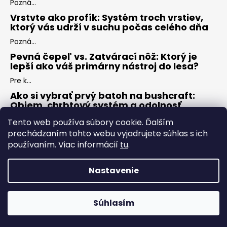
Pozná...
Vrstvte ako profík: Systém troch vrstiev,
ktorý vás udrží v suchu počas celého dňa
Pozná...
Pevná čepeľ vs. Zatvárací nôž: Ktorý je
lepší ako váš primárny nástroj do lesa?
Pre k...
Ako si vybrať prvý batoh na bushcraft:
Objem, chrbtový systém a odolnosť
Keď s...
Tento web používa súbory cookie. Ďalším
prechádzaním tohto webu vyjadrujete súhlas s ich
používaním. Viac informácií
tu
.
ARCHÍV
Nastavenie
Vytvoril Shoptet
Copyright 2026
ZÁLESÁK
. Všetky práva vyhradené.
Upraviť
Súhlasím
nastavenie cookies