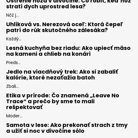
Ostrenie noža v divočine: Čo robiť, keď nôž
stratí dych uprostred lesa?
Nôž j...
Uhlíková vs. Nerezová oceľ: Ktorá čepeľ
patrí do rúk skutočného zálesáka?
Každý...
Lesná kuchyňa bez riadu: Ako upiecť mäso
na kameni a chlieb na konári
Preds...
Jedlo na viacdňový trek: Ako si zabaliť
kalórie, ktoré nezaťažia batoh
Zbali...
Etika v prírode: Čo znamená „Leave No
Trace“ a prečo by sme to mali
rešpektovať
Moder...
Samota v lese: Ako prekonať strach z tmy
a užiť si noc v divočine sólo