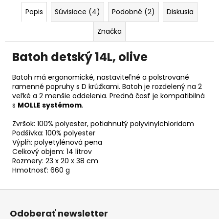
č
a
Popis
Súvisiace (4)
Podobné (2)
Diskusia
m
Značka
e
Batoh detský 14L, olive
Batoh má ergonomické, nastaviteľné a polstrované
ramenné popruhy s D krúžkami. Batoh je rozdelený na 2
veľké a 2 menšie oddelenia. Predná časť je kompatibilná
s
MOLLE systémom
.
Zvršok: 100% polyester, potiahnutý polyvinylchloridom
Podšívka: 100% polyester
Výplň: polyetylénová pena
Celkový objem: 14 litrov
Rozmery: 23 x 20 x 38 cm
Hmotnosť: 660 g
Z
á
Odoberať newsletter