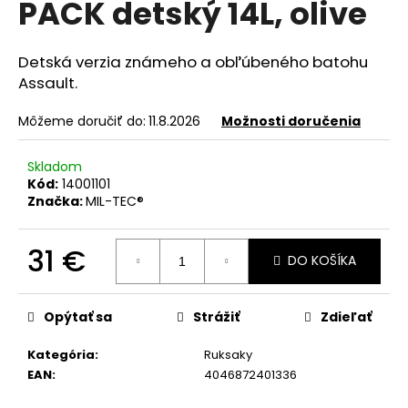
PACK detský 14L, olive
á
j
Detská verzia známeho a obľúbeného batohu
s
Assault.
ť
?
Môžeme doručiť do:
11.8.2026
Možnosti doručenia
Skladom
Kód:
14001101
Značka:
MIL-TEC®
HĽADAŤ
31 €
DO KOŠÍKA
Jednotková
O
cena:
d
Opýtať sa
Strážiť
Zdieľať
p
o
Kategória
:
Ruksaky
r
EAN
:
4046872401336
ú