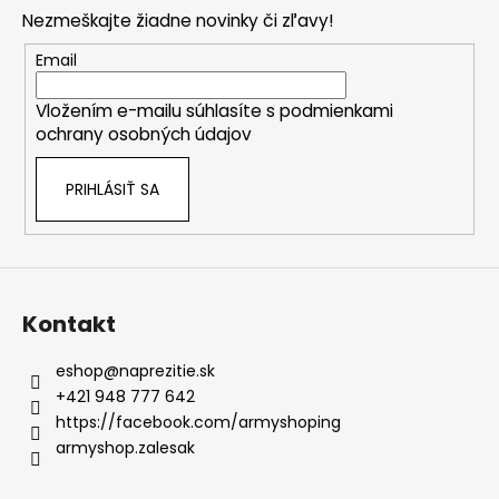
p
Nezmeškajte žiadne novinky či zľavy!
ä
t
Email
i
Vložením e-mailu súhlasíte s
podmienkami
e
ochrany osobných údajov
PRIHLÁSIŤ SA
Kontakt
eshop
@
naprezitie.sk
+421 948 777 642
https://facebook.com/armyshoping
armyshop.zalesak