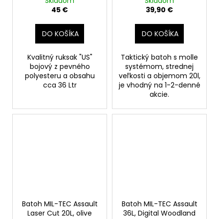
Skladom
Skladom
45 €
39,90 €
DO KOŠÍKA
DO KOŠÍKA
Kvalitný ruksak "US"
Taktický batoh s molle
bojový z pevného
systémom, strednej
polyesteru a obsahu
veľkosti a objemom 20l,
cca 36 Ltr
je vhodný na 1-2-denné
akcie.
Batoh MIL-TEC Assault
Batoh MIL-TEC Assault
Laser Cut 20L, olive
36L, Digital Woodland