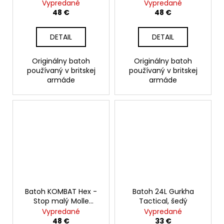
Assaullt, čierny
Assault, olive
Vypredané
Vypredané
48 €
48 €
DETAIL
DETAIL
Originálny batoh
Originálny batoh
používaný v britskej
používaný v britskej
armáde
armáde
Batoh KOMBAT Hex -
Batoh 24L Gurkha
Stop malý Molle
Tactical, šedý
Assault, BTP
Vypredané
Vypredané
48 €
33 €