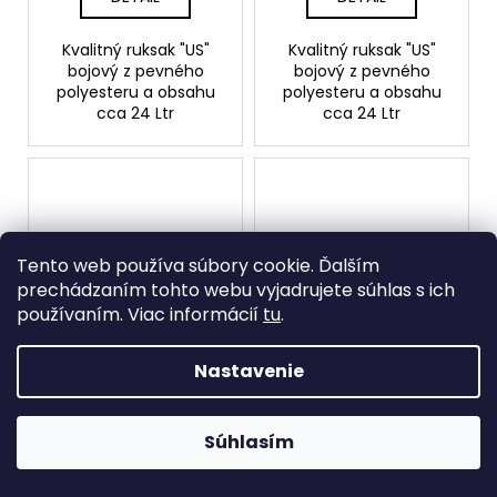
Kvalitný ruksak "US"
Kvalitný ruksak "US"
bojový z pevného
bojový z pevného
polyesteru a obsahu
polyesteru a obsahu
cca 24 Ltr
cca 24 Ltr
Tento web používa súbory cookie. Ďalším
prechádzaním tohto webu vyjadrujete súhlas s ich
používaním. Viac informácií
tu
.
Batoh KOMBAT Viking
Batoh KOMBAT Viking
Nastavenie
Patrol 60L, olive
Patrol 60L, BTP
Vypredané
Skladom
99 €
99 €
Súhlasím
DETAIL
DO KOŠÍKA