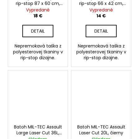
rip-stop 87 x 60 cm,
rip-stop 66 x 42 cm,
čierny
olive
Vypredané
Vypredané
18 €
14 €
DETAIL
DETAIL
Nepremokavá taška z
Nepremokavá taška z
polyesterovej tkaniny v
polyesterovej tkaniny v
rip-stop dizajne.
rip-stop dizajne.
Batoh MIL-TEC Assault
Batoh MIL-TEC Assault
Large Laser Cut 36L,
Laser Cut 20L, čierny
olive