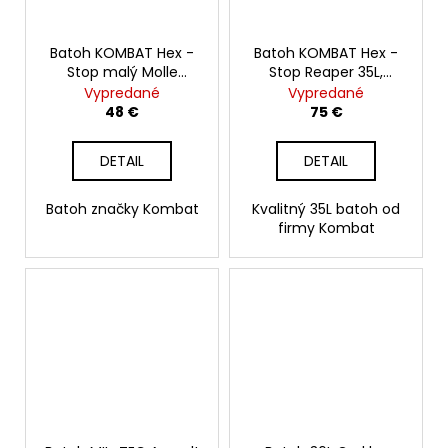
Batoh KOMBAT Hex -
Batoh KOMBAT Hex -
Stop malý Molle
Stop Reaper 35L,
Assault, coyote
coyote
Vypredané
Vypredané
48 €
75 €
DETAIL
DETAIL
Batoh značky Kombat
Kvalitný 35L batoh od
firmy Kombat