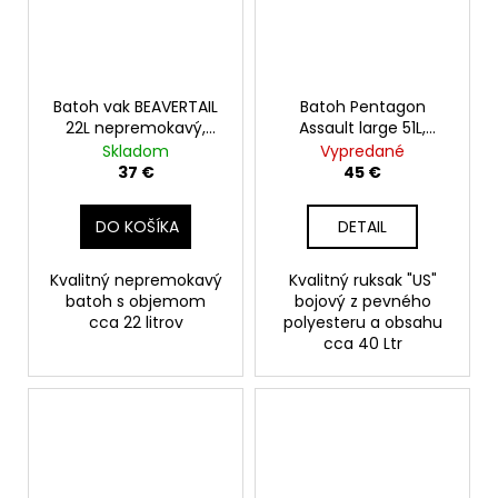
Batoh vak BEAVERTAIL
Batoh Pentagon
22L nepremokavý,
Assault large 51L,
čierno šedý
coyote
Skladom
Vypredané
37 €
45 €
DO KOŠÍKA
DETAIL
Kvalitný nepremokavý
Kvalitný ruksak "US"
batoh s objemom
bojový z pevného
cca 22 litrov
polyesteru a obsahu
cca 40 Ltr