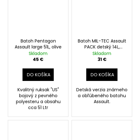
Batoh Pentagon
Batoh MIL-TEC Assault
Assault large 51L, olive
PACK detský 14L,
woodland
Skladom
Skladom
45 €
31 €
DO KOŠÍKA
DO KOŠÍKA
Kvalitný ruksak "US"
Detská verzia známeho
bojový z pevného
a obľúbeného batohu
polyesteru a obsahu
Assault.
cca 51 Ltr