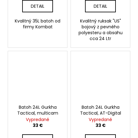
DETAIL
DETAIL
Kvalitný 35L batoh od
Kvalitný ruksak "US"
firmy Kombat
bojový z pevného
polyesteru a obsahu
cca 24 Ltr
Batoh 24L Gurkha
Batoh 24L Gurkha
Tactical, multicam
Tactical, AT-Digital
Vypredané
Vypredané
33 €
33 €