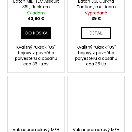
Batoh MIL-TEC Assault
Batoh 36L Gurkha
36L, flecktarn
Tactical, multicam
Skladom
Vypredané
43,90 €
39 €
DO KOŠÍKA
DETAIL
Kvalitný ruksak "US"
Kvalitný ruksak "US"
bojový z pevného
bojový z pevného
polyesteru a obsahu
polyesteru a obsahu
cca 36 litrov
cca 36 Ltr
Vak nepromokavý MFH
Vak nepromokavý MFH