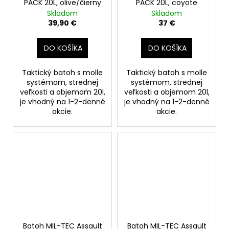
PACK 20L, olive/čierny
PACK 20L, coyote
Skladom
Skladom
39,90 €
37 €
DO KOŠÍKA
DO KOŠÍKA
Taktický batoh s molle
Taktický batoh s molle
systémom, strednej
systémom, strednej
veľkosti a objemom 20l,
veľkosti a objemom 20l,
je vhodný na 1-2-denné
je vhodný na 1-2-denné
akcie.
akcie.
Batoh MIL-TEC Assault
Batoh MIL-TEC Assault