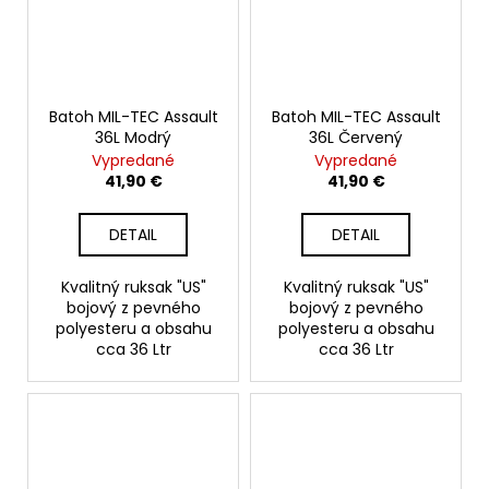
Batoh MIL-TEC Assault
Batoh MIL-TEC Assault
36L Modrý
36L Červený
Vypredané
Vypredané
41,90 €
41,90 €
DETAIL
DETAIL
Kvalitný ruksak "US"
Kvalitný ruksak "US"
bojový z pevného
bojový z pevného
polyesteru a obsahu
polyesteru a obsahu
cca 36 Ltr
cca 36 Ltr