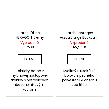
Batoh 101 Inc.
Batoh Pentagon
HEXAGON, čierny
Assault large Backpack
51L, olive
Vypredané
Vypredané
75 €
45,50 €
DETAIL
DETAIL
Taktický batoh z
Kvalitný ruksak "US"
nylonovej ripstopovej
bojový z pevného
tkaniny s netradičným
polyesteru a obsahu
šesťuholníkovým
cca 51 Ltr
vzorom.