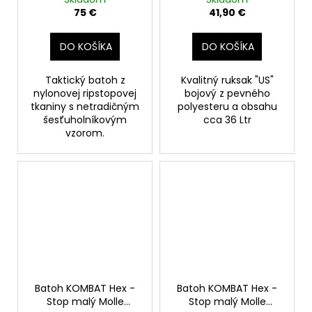
75 €
41,90 €
DO KOŠÍKA
DO KOŠÍKA
Taktický batoh z
Kvalitný ruksak "US"
nylonovej ripstopovej
bojový z pevného
tkaniny s netradičným
polyesteru a obsahu
šesťuholníkovým
cca 36 Ltr
vzorom.
Batoh KOMBAT Hex -
Batoh KOMBAT Hex -
Stop malý Molle
Stop malý Molle