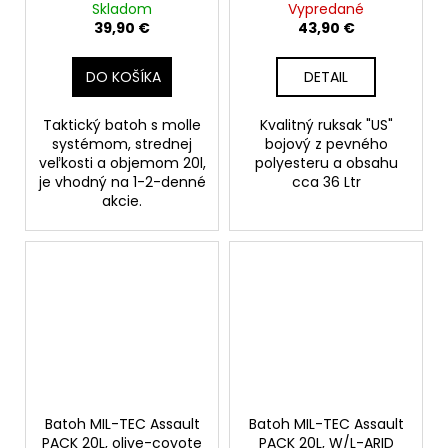
Skladom
Vypredané
39,90 €
43,90 €
DO KOŠÍKA
DETAIL
Taktický batoh s molle
Kvalitný ruksak "US"
systémom, strednej
bojový z pevného
veľkosti a objemom 20l,
polyesteru a obsahu
je vhodný na 1-2-denné
cca 36 Ltr
akcie.
Batoh MIL-TEC Assault
Batoh MIL-TEC Assault
PACK 20L, olive-coyote
PACK 20L, W/L-ARID