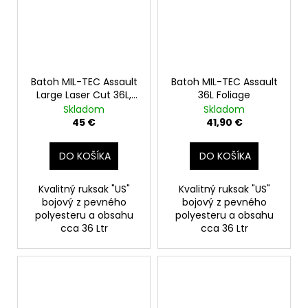
Batoh MIL-TEC Assault
Batoh MIL-TEC Assault
Large Laser Cut 36L,
36L Foliage
coyote
Skladom
Skladom
45 €
41,90 €
DO KOŠÍKA
DO KOŠÍKA
Kvalitný ruksak "US"
Kvalitný ruksak "US"
bojový z pevného
bojový z pevného
polyesteru a obsahu
polyesteru a obsahu
cca 36 Ltr
cca 36 Ltr