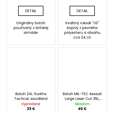
DETAIL
DETAIL
Originálny batoh
Kvalitný ruksak "US"
používaný v britskej
bojový z pevného
armáde
polyesteru a obsahu
cca 24 Ltr
Batoh 24L Gurkha
Batoh MIL-TEC Assault
Tactical, woodland
Large Laser Cut 36L,
čierny
Vypredané
Skladom
33 €
45 €