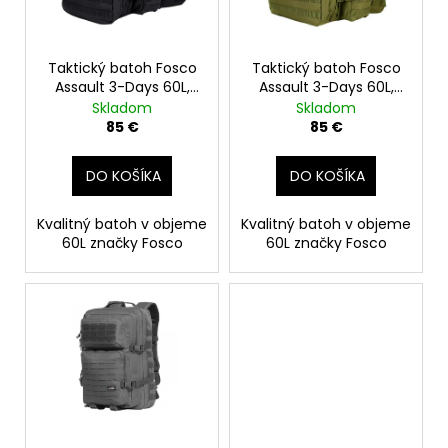
p
t
á
r
o
j
o
Taktický batoh Fosco
Taktický batoh Fosco
v
s
Assault 3-Days 60L,
Assault 3-Days 60L,
d
ť
čierny
olive
Skladom
Skladom
u
?
85 €
85 €
k
t
DO KOŠÍKA
DO KOŠÍKA
o
v
Kvalitný batoh v objeme
Kvalitný batoh v objeme
HĽADAŤ
60L značky Fosco
60L značky Fosco
O
d
p
o
r
ú