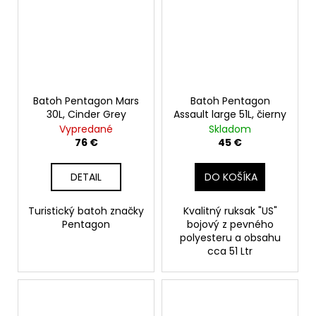
Batoh Pentagon Mars
Batoh Pentagon
30L, Cinder Grey
Assault large 51L, čierny
Vypredané
Skladom
76 €
45 €
DETAIL
DO KOŠÍKA
Turistický batoh značky
Kvalitný ruksak "US"
Pentagon
bojový z pevného
polyesteru a obsahu
cca 51 Ltr