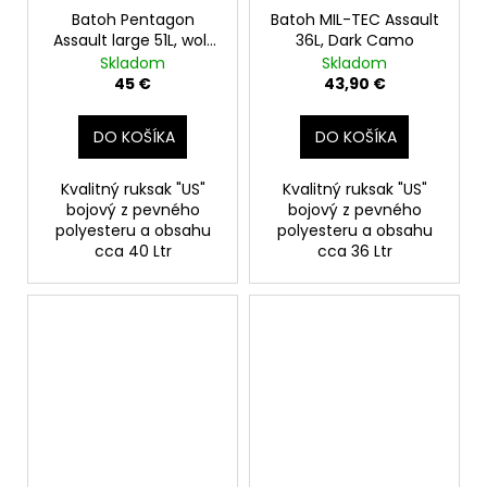
č
Batoh Pentagon
Batoh MIL-TEC Assault
a
Assault large 51L, wolf
36L, Dark Camo
m
grey
Skladom
Skladom
e
45 €
43,90 €
DO KOŠÍKA
DO KOŠÍKA
Kvalitný ruksak "US"
Kvalitný ruksak "US"
bojový z pevného
bojový z pevného
polyesteru a obsahu
polyesteru a obsahu
cca 40 Ltr
cca 36 Ltr