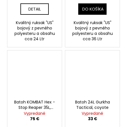
DETAIL
DO KOŠÍKA
Kvalitný ruksak "US"
Kvalitný ruksak "US"
bojový z pevného
bojový z pevného
polyesteru a obsahu
polyesteru a obsahu
cca 24 Ltr
cca 36 Ltr
Batoh KOMBAT Hex -
Batoh 24L Gurkha
Stop Reaper 35L,
Tactical, coyote
multicam
Vypredané
Vypredané
75 €
33 €