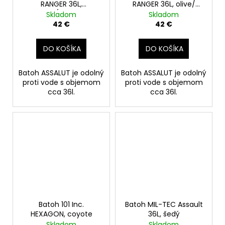
RANGER 36L,
RANGER 36L, olive/
olive/coyote
čierny
Skladom
Skladom
42 €
42 €
DO KOŠÍKA
DO KOŠÍKA
Batoh ASSALUT je odolný
Batoh ASSALUT je odolný
proti vode s objemom
proti vode s objemom
cca 36l.
cca 36l.
Batoh 101 Inc.
Batoh MIL-TEC Assault
HEXAGON, coyote
36L, šedý
Skladom
Skladom