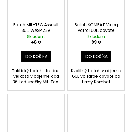
Batoh MIL-TEC Assault
Batoh KOMBAT Viking
36L, WASP Z3A
Patrol 60L, coyote
Skladom
Skladom
46 €
99 €
DO KOŠÍKA
DO KOŠÍKA
Taktický batoh strednej
Kvalitný batoh v objeme
veľkosti v objeme cca
60L vo farbe coyote od
36 l od značky Mil-Tec.
firmy Kombat