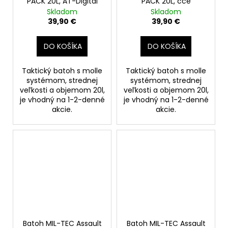
PACK 20L, AT-Digital
PACK 20L, cce
Skladom
Skladom
39,90 €
39,90 €
DO KOŠÍKA
DO KOŠÍKA
Taktický batoh s molle
Taktický batoh s molle
systémom, strednej
systémom, strednej
veľkosti a objemom 20l,
veľkosti a objemom 20l,
je vhodný na 1-2-denné
je vhodný na 1-2-denné
akcie.
akcie.
Batoh MIL-TEC Assault
Batoh MIL-TEC Assault