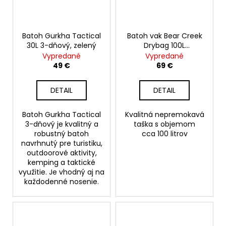
Batoh Gurkha Tactical
Batoh vak Bear Creek
30L 3-dňový, zelený
Drybag 100L
nepremokavý, čierno
Vypredané
Vypredané
žltý
49 €
69 €
DETAIL
DETAIL
Batoh Gurkha Tactical
Kvalitná nepremokavá
3-dňový je kvalitný a
taška s objemom
robustný batoh
cca 100 litrov
navrhnutý pre turistiku,
outdoorové aktivity,
kemping a taktické
využitie. Je vhodný aj na
každodenné nosenie.