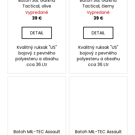
Batoh 36L Gurkha
Batoh 36L Gurkha
Tactical, olive
Tactical, čierny
Vypredané
Vypredané
39 €
39 €
DETAIL
DETAIL
Kvalitný ruksak "US"
Kvalitný ruksak "US"
bojový z pevného
bojový z pevného
polyesteru a obsahu
polyesteru a obsahu
cca 36 Ltr
cca 36 Ltr
Batoh MIL-TEC Assault
Batoh MIL-TEC Assault