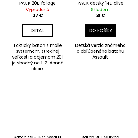
PACK 20L, foliage
PACK detský 14L, olive
Vypredané
Skladom
37 €
31 €
DETAIL
DO KOŠÍKA
Taktický batoh s molle
Detská verzia známeho
systémom, strednej
a obľúbeného batohu
veľkosti a objemom 20l,
Assault.
je vhodný na 1-2-denné
akcie.
Batoh MIL-TEC Assault
Batoh 36L Gurkha