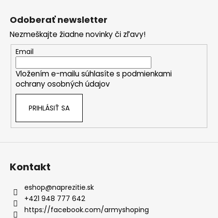
Z
á
Odoberať newsletter
p
Nezmeškajte žiadne novinky či zľavy!
ä
t
Email
i
Vložením e-mailu súhlasíte s
podmienkami
e
ochrany osobných údajov
PRIHLÁSIŤ SA
Kontakt
eshop
@
naprezitie.sk
+421 948 777 642
https://facebook.com/armyshoping