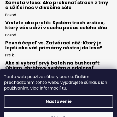
Samota v lese: Ako prekonať strach z tmy
a užiť si noc v divočine sólo
Pozná...
Vrstvte ako profík: Systém troch vrstiev,
ktorý vás udrží v suchu počas celého dňa
Pozná...
Pevná čepeľ vs. Zatvárací nôž: Ktorý je
lepší ako váš primárny nástroj do lesa?
Pre k...
Ako si vybrať prvý batoh na bushcraft:
Objem, chrbtový systém a odolnosť
Keď s...
Tento web používa súbory cookie. Ďalším
prechádzaním tohto webu vyjadrujete súhlas s ich
používaním. Viac informácií
tu
.
ARCHÍV
Nastavenie
Vytvoril Shoptet
Copyright 2026
ZÁLESÁK
. Všetky práva vyhradené.
Upraviť