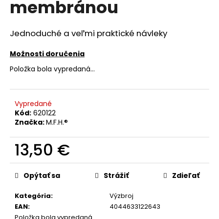
membránou
á
j
Jednoduché a veľmi praktické návleky
s
ť
Možnosti doručenia
?
Položka bola vypredaná…
Vypredané
Kód:
620122
HĽADAŤ
Značka:
M.F.H.®
13,50 €
O
Jednotková
d
cena:
Opýtať sa
Strážiť
Zdieľať
p
o
Kategória
:
Výzbroj
r
EAN
:
4044633122643
ú
Položka bola vypredaná…