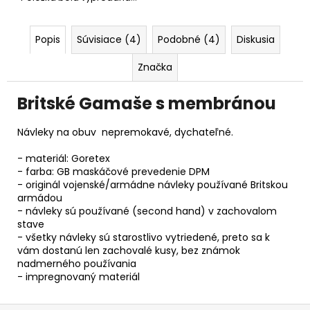
č
a
m
Popis
Súvisiace (4)
Podobné (4)
Diskusia
e
Značka
Britské Gamaše s membránou
Návleky na obuv nepremokavé, dychateľné.
- materiál: Goretex
- farba: GB maskáčové prevedenie DPM
- originál vojenské/armádne návleky používané Britskou
armádou
- návleky sú používané (second hand) v zachovalom
stave
- všetky návleky sú starostlivo vytriedené, preto sa k
vám dostanú len zachovalé kusy, bez známok
nadmerného používania
- impregnovaný materiál