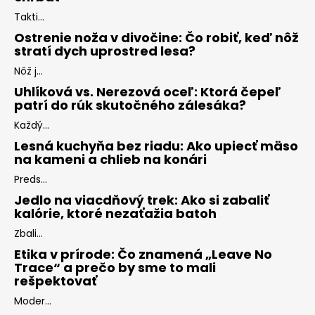
Takti...
Ostrenie noža v divočine: Čo robiť, keď nôž
stratí dych uprostred lesa?
Nôž j...
Uhlíková vs. Nerezová oceľ: Ktorá čepeľ
patrí do rúk skutočného zálesáka?
Každý...
Lesná kuchyňa bez riadu: Ako upiecť mäso
na kameni a chlieb na konári
Preds...
Jedlo na viacdňový trek: Ako si zabaliť
kalórie, ktoré nezaťažia batoh
Zbali...
Etika v prírode: Čo znamená „Leave No
Trace“ a prečo by sme to mali
rešpektovať
Moder...