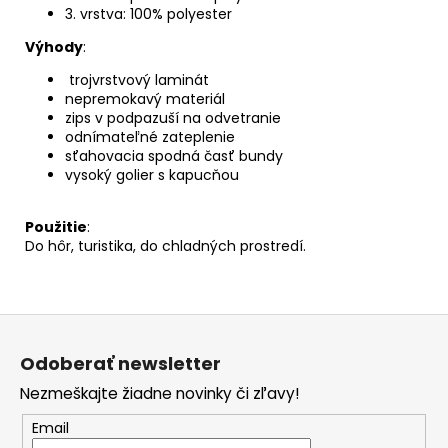
3. vrstva: 100% polyester
Výhody
:
trojvrstvový laminát
nepremokavý materiál
zips v podpazuší na odvetranie
odnímateľné zateplenie
sťahovacia spodná časť bundy
vysoký golier s kapucňou
Použitie
:
Do hôr, turistika, do chladných prostredí.
Z
á
Odoberať newsletter
p
Nezmeškajte žiadne novinky či zľavy!
ä
t
Email