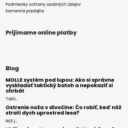
Podmienky ochrany osobných údajov
Kamenná predajňa
Prijímame online platby
Blog
MOLLE systém pod lupou: Ako si správne
vyskladať taktický batoh a nepokaziť si
chrbát
Takti...
Ostrenie noža v divočine: Čo robiť, keď nôž
stratí dych uprostred lesa?
Nôž j...