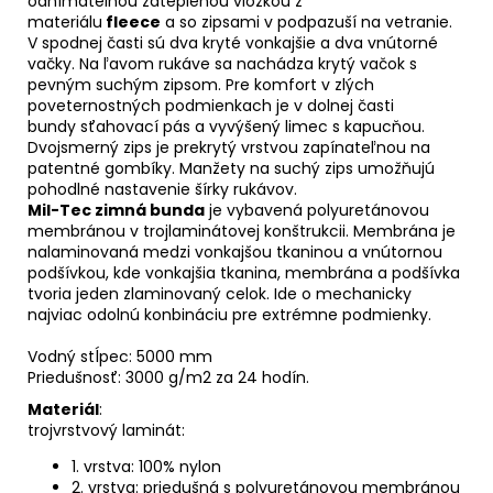
odnímatelnou zateplenou vložkou z
materiálu
fleece
a so zipsami v podpazuší na vetranie.
V spodnej časti sú dva kryté vonkajšie a dva vnútorné
vačky. Na ľavom rukáve sa nachádza krytý vačok s
pevným suchým zipsom. Pre komfort v zlých
poveternostných podmienkach je v dolnej časti
bundy sťahovací pás a vyvýšený limec s kapucňou.
Dvojsmerný zips je prekrytý vrstvou zapínateľnou na
patentné gombíky. Manžety na suchý zips umožňujú
pohodlné nastavenie šírky rukávov.
Mil-Tec zimná bunda
je vybavená polyuretánovou
membránou v trojlaminátovej konštrukcii. Membrána je
nalaminovaná medzi vonkajšou tkaninou a vnútornou
podšívkou, kde vonkajšia tkanina, membrána a podšívka
tvoria jeden zlaminovaný celok. Ide o mechanicky
najviac odolnú konbináciu pre extrémne podmienky.
Vodný stĺpec: 5000 mm
Priedušnosť: 3000 g/m2 za 24 hodín.
Materiál
:
trojvrstvový laminát:
1. vrstva: 100% nylon
2. vrstva: priedušná s polyuretánovou membránou