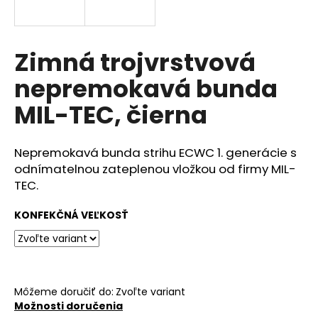
á
j
s
Zimná trojvrstvová
ť
nepremokavá bunda
?
MIL-TEC, čierna
Nepremokavá bunda strihu ECWC 1. generácie s
HĽADAŤ
odnímatelnou zateplenou vložkou od firmy MIL-
TEC.
KONFEKČNÁ VEĽKOSŤ
O
d
p
o
r
Môžeme doručiť do:
Zvoľte variant
ú
Možnosti doručenia