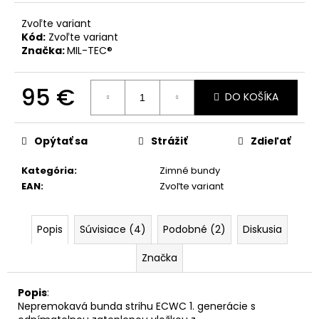
č
a
Zvoľte variant
m
Kód:
Zvoľte variant
e
Značka:
MIL-TEC®
95 €
DO KOŠÍKA
Jednotková
cena:
Opýtať sa
Strážiť
Zdieľať
Kategória
:
Zimné bundy
EAN
:
Zvoľte variant
Popis
Súvisiace (4)
Podobné (2)
Diskusia
Značka
Popis
:
Nepremokavá bunda strihu ECWC 1. generácie s