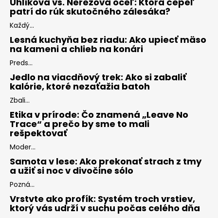
Uhlíková vs. Nerezová oceľ: Ktorá čepeľ
patrí do rúk skutočného zálesáka?
Každý...
Lesná kuchyňa bez riadu: Ako upiecť mäso
na kameni a chlieb na konári
Preds...
Jedlo na viacdňový trek: Ako si zabaliť
kalórie, ktoré nezaťažia batoh
Zbali...
Etika v prírode: Čo znamená „Leave No
Trace“ a prečo by sme to mali
rešpektovať
Moder...
Samota v lese: Ako prekonať strach z tmy
a užiť si noc v divočine sólo
Pozná...
Vrstvte ako profík: Systém troch vrstiev,
ktorý vás udrží v suchu počas celého dňa