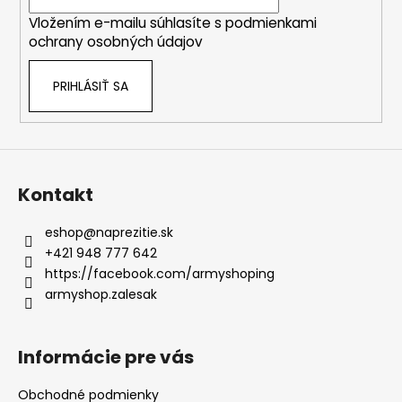
i
Vložením e-mailu súhlasíte s
podmienkami
e
ochrany osobných údajov
PRIHLÁSIŤ SA
Kontakt
eshop
@
naprezitie.sk
+421 948 777 642
https://facebook.com/armyshoping
armyshop.zalesak
Informácie pre vás
Obchodné podmienky