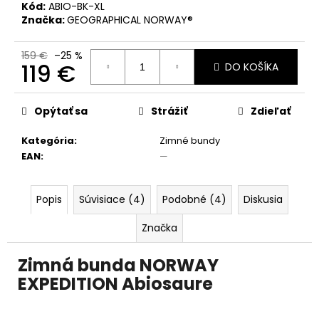
č
Kód:
ABIO-BK-XL
a
Značka:
GEOGRAPHICAL NORWAY®
m
e
159 €
–25 %
119 €
DO KOŠÍKA
Jednotková
cena:
Opýtať sa
Strážiť
Zdieľať
Kategória
:
Zimné bundy
EAN
:
—
Popis
Súvisiace (4)
Podobné (4)
Diskusia
Značka
Zimná b
unda NORWAY
EXPEDITION Abiosaure