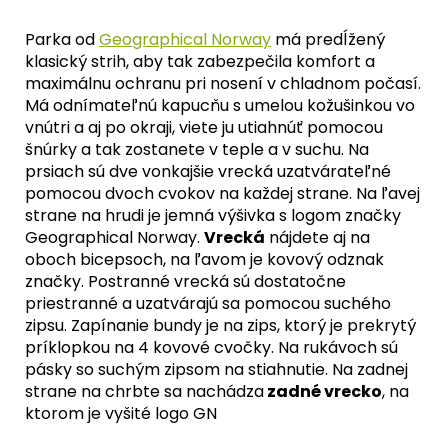
Parka od
Geographical Norway
má predĺžený
klasický strih, aby tak zabezpečila komfort a
maximálnu ochranu pri nosení v chladnom počasí.
M
á odnímateľnú kapucňu s umelou kožušinkou vo
vnútri a aj po okraji, viete ju utiahnúť pomocou
šnúrky a tak zostanete v teple a v suchu. Na
prsiach sú dve vonkajšie vrecká uzatvárateľné
pomocou dvoch cvokov na každej strane. Na ľavej
strane na hrudi je jemná výšivka s logom značky
Geographical Norway.
Vrecká
nájdete aj na
oboch bicepsoch, na ľavom je kovový odznak
značky. Postranné vrecká sú dostatočne
priestranné a uzatvárajú sa pomocou suchého
zipsu.
Zapínanie bundy je na zips, ktorý je prekrytý
príklopkou na 4 kovové cvočky. Na rukávoch sú
pásky so suchým zipsom na stiahnutie. Na zadnej
strane na chrbte sa nachádza
zadné vrecko
, na
ktorom je vyšité logo GN