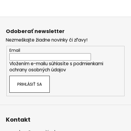
Z
á
Odoberať newsletter
p
Nezmeškajte žiadne novinky či zľavy!
ä
t
Email
i
Vložením e-mailu súhlasíte s
podmienkami
e
ochrany osobných údajov
PRIHLÁSIŤ SA
Kontakt