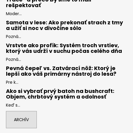
rešpektovať
Moder...
Samota v lese: Ako prekonať strach z tmy
a užiť si noc v divočine sólo
Pozná...
Vrstvte ako profík: Systém troch vrstiev,
ktorý vás udrží v suchu počas celého dňa
Pozná...
Pevná čepeľ vs. Zatvárací nôž: Ktorý je
lepší ako váš primárny nástroj do lesa?
Pre k...
Ako si vybrať prvý batoh na bushcraft:
Objem, chrbtový systém a odolnosť
Keď s...
ARCHÍV