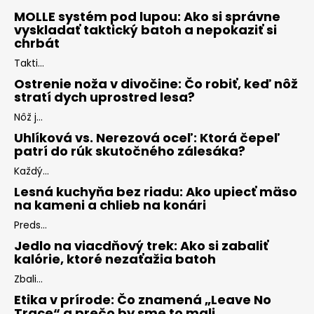
MOLLE systém pod lupou: Ako si správne
vyskladať taktický batoh a nepokaziť si
chrbát
Takti...
Ostrenie noža v divočine: Čo robiť, keď nôž
stratí dych uprostred lesa?
Nôž j...
Uhlíková vs. Nerezová oceľ: Ktorá čepeľ
patrí do rúk skutočného zálesáka?
Každý...
Lesná kuchyňa bez riadu: Ako upiecť mäso
na kameni a chlieb na konári
Preds...
Jedlo na viacdňový trek: Ako si zabaliť
kalórie, ktoré nezaťažia batoh
Zbali...
Etika v prírode: Čo znamená „Leave No
Trace“ a prečo by sme to mali