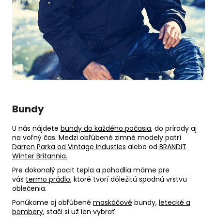
Bundy
U nás nájdete
bundy do každého počasia,
do prírody aj
na voľný čas. Medzi obľúbené zimné modely patrí
Darren Parka od Vintage Industies
alebo od
BRANDIT
Winter Britannia.
Pre dokonalý pocit tepla a pohodlia máme pre
vás
termo prádlo,
ktoré tvorí dôležitú spodnú vrstvu
oblečenia.
Ponúkame aj obľúbené
maskáčové
bundy,
letecké a
bombery
,
stači si už len vybrať.