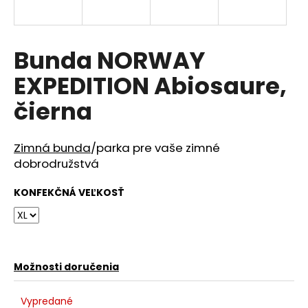
á
j
s
Bunda NORWAY
ť
EXPEDITION Abiosaure,
?
čierna
Zimná bunda
/parka pre vaše zimné
HĽADAŤ
dobrodružstvá
KONFEKČNÁ VEĽKOSŤ
O
d
p
o
Možnosti doručenia
r
ú
Vypredané