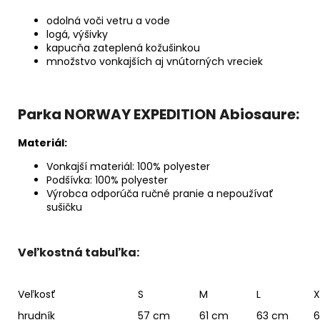
odolná voči vetru a vode
logá, výšivky
kapucňa zateplená kožušinkou
množstvo vonkajších aj vnútorných vreciek
Parka NORWAY EXPEDITION Abiosaure:
Materiál:
Vonkajší materiál: 100% polyester
Podšívka: 100% polyester
Výrobca odporúča ručné pranie a nepoužívať
sušičku
Veľkostná tabuľka:
Veľkosť
S
M
L
X
hrudník
57 cm
61 cm
63 cm